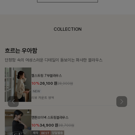
COLLECTION
가벼운 계절감
탄탄한 소재와 깔끔한 핏, 매일 손이 가는 데일리 티셔츠
몽즐라운드 베이직티셔츠
10%
15,300
원
16,900원
리뷰 카운트 영역
칠킷배색 프린팅맨투맨티
10%
20,700
원
22,900원