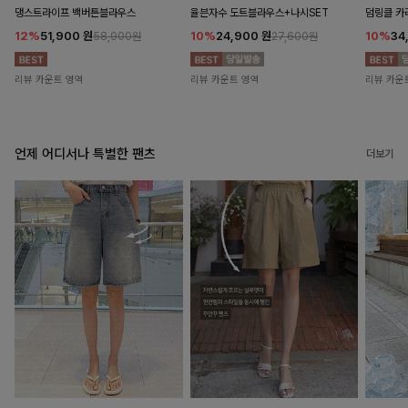
댕스트라이프 백버튼블라우스
율븐자수 도트블라우스+나시SET
덤링클 카
12%
51,900
원
10%
24,900
원
10%
34
58,900원
27,600원
리뷰 카운트 영역
리뷰 카운트 영역
리뷰 카운
언제 어디서나 특별한 팬츠
더보기