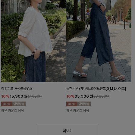
레킷퍼프 셔링블라우스
쿨한린넨8부 커브와이드팬츠[S,M,L사이즈]
10%
15,900
원
10%
35,900
원
17,600원
39,800원
리뷰 카운트 영역
리뷰 카운트 영역
더보기