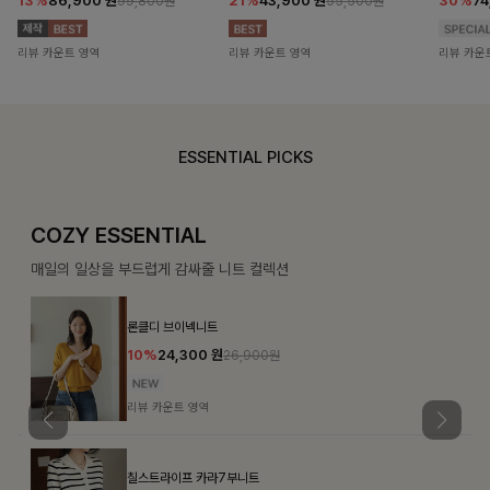
13%
86,900
원
21%
43,900
원
30%
7
99,800원
55,500원
리뷰 카운트 영역
리뷰 카운트 영역
리뷰 카운
ESSENTIAL PICKS
COZY ESSENTIAL
매일의 일상을 부드럽게 감싸줄 니트 컬렉션
론클디 브이넥니트
10%
24,300
원
26,900원
리뷰 카운트 영역
칠스트라이프 카라7부니트