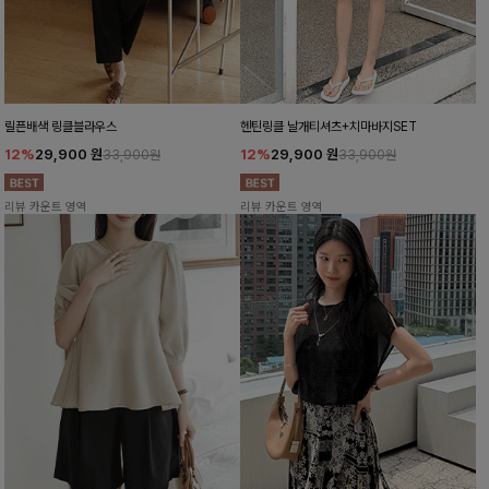
릴픈배색 링클블라우스
헨틴링클 날개티셔츠+치마바지SET
12%
29,900
원
12%
29,900
원
33,900원
33,900원
리뷰 카운트 영역
리뷰 카운트 영역