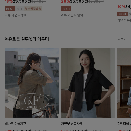
18%
29,900
원
28%
35,900
원
36,400원
49,800원
10%
34
리뷰 카운트 영역
리뷰 카운트 영역
리뷰 카운
여유로운 실루엣의 아우터
더보기
래나드 더블자켓
자빈닛 싱글자켓
캣민더블 