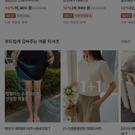
앤즌린넨 스퀘어나시니트
킹밋배색 카라니트
캘핀패턴 
30%
15,400
원
10%
29,900
원
18%
32
21,900원
33,200원
리뷰 카운트 영역
리뷰 카운트 영역
리뷰 카운
부드럽게 감싸주는 여름 티셔츠
더보기
테킷미 레터링티셔츠+반바지SET
(1+1)앤튼펜던트 퍼프티셔츠
밍디아 
SET