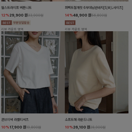
월스트라이프 버튼니트
퍼펙트절개핏 6부데님반바지[S,M,L사이즈]
12%
29,900
원
14%
48,900
원
33,900원
56,800원
리뷰 카운트 영역
리뷰 카운트 영역
콘브이넥 라벨티셔츠
소프트해 라운드니트
10%
17,900
원
10%
26,100
원
19,800원
28,900원