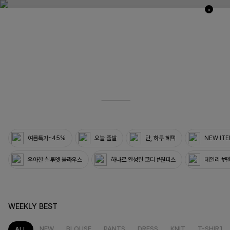
0
03
33
여름특가~45%
오늘 출발
단, 하루 혜택
NEW IT
우아한 실루엣 블라우스
하나로 완성된 코디 #원피스
데일리 #
WEEKLY BEST
NEW
BLOUSE
PANTS
DRESS
KNIT
T-SHIRT
ALL