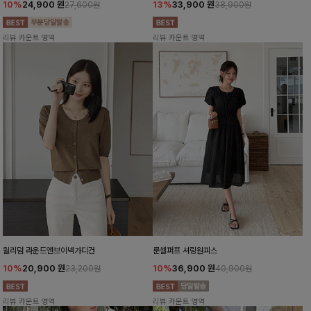
10%
24,900
원
13%
33,900
원
27,600원
38,900원
리뷰 카운트 영역
리뷰 카운트 영역
윌리덤 라운드앤브이넥가디건
룬셀퍼프 셔링원피스
10%
20,900
원
10%
36,900
원
23,200원
40,900원
리뷰 카운트 영역
리뷰 카운트 영역