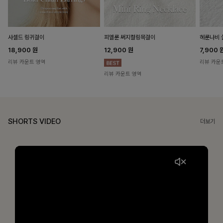
헤룬나비 
사셀드 링귀걸이
피엘룬 써지컬링목걸이
7,900
18,900
원
12,900
원
리뷰 카운
리뷰 카운트 영역
리뷰 카운트 영역
SHORTS VIDEO
더보기