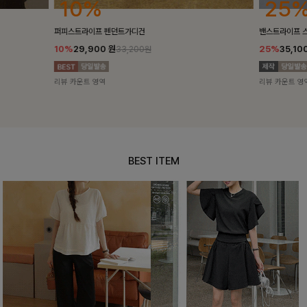
25%
10%
밴스트라이프 스트링원피스
[5천장돌파/C
25%
35,100
원
10%
34,90
46,800원
리뷰 카운트 영역
리뷰 카운트 영
BEST ITEM