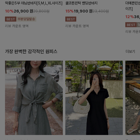
딱좋은5부 데님반바지[S,M,L,XL사이즈]
쿨코튼핀턱 밴딩반바지
더예쁜린넨
이즈]
10%
26,900
원
15%
19,900
원
29,800원
23,400원
12%
36
리뷰 카운트 영역
리뷰 카운트 영역
리뷰 카운
가장 완벽한 감각적인 원피스
더보기