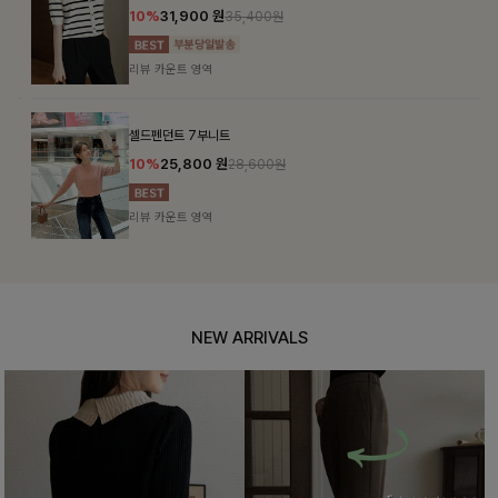
10%
31,900
원
35,400원
리뷰 카운트 영역
셀드펜던트 7부니트
10%
25,800
원
28,600원
리뷰 카운트 영역
NEW ARRIVALS