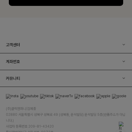
고객센터
계좌번호
커뮤니티
(주)클릭앤퍼니/김예중
02880 서울특별시 성북구 성북로 49 (성북동, 운석빌딩) 운석빌딩 5층(반품주소가 아닙
니다.)
사업자 등록번호 209-81-43420