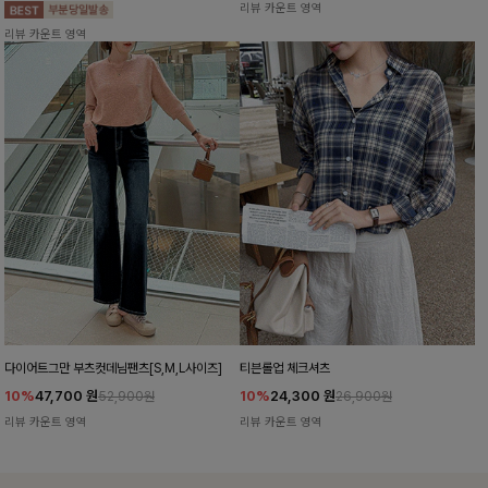
리뷰 카운트 영역
리뷰 카운트 영역
다이어트그만 부츠컷데님팬츠[S,M,L사이즈]
티븐롤업 체크셔츠
10%
47,700
원
10%
24,300
원
52,900원
26,900원
리뷰 카운트 영역
리뷰 카운트 영역