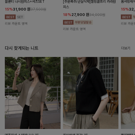
블룬티 나시원피스+셔츠SET
[주문폭주/군살삭제]젤링클프리 카라원
롬셔링배
피스
15%
31,900
원
15%
32
37,500원
18%
27,900
원
34,000원
리뷰 카운트 영역
리뷰 카운
리뷰 카운트 영역
다시 찾게되는 니트
더보기