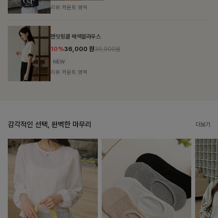
리뷰 카운트 영역
브쉘모달 프린팅티셔츠
10%
16,200
원
17,900원
리뷰 카운트 영역
감각적인 선택, 완벽한 마무리
더보기