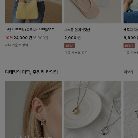
뽀소옹 면메쉬덧신
그렌스 토트백+파우치+스트랩SET
케루디 자
2,000
원
10%
24,300
원
8,900
26,900원
리뷰 카운트 영역
리뷰 카운트 영역
리뷰 카운
디테일의 미학, 주얼리 라인업
더보기