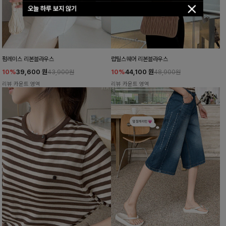
오늘 하루 보지 않기
펌레이스 리본블라우스
럽틸스퀘어 리본블라우스
10%
39,600
원
10%
44,100
원
43,900원
48,900원
리뷰 카운트 영역
리뷰 카운트 영역