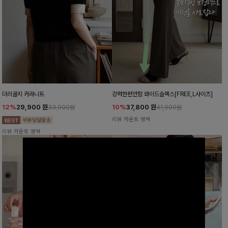
더리골지 카라니트
강력한편안함 와이드슬랙스[FREE,L사이즈]
12%
29,900
원
10%
37,800
원
33,900원
41,900원
리뷰 카운트 영역
리뷰 카운트 영역