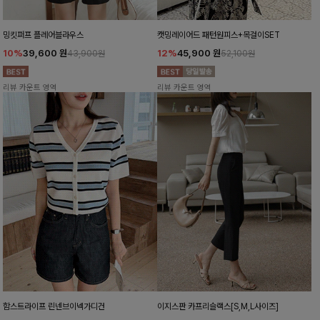
밍킷퍼프 플레어블라우스
캣밍레이어드 패턴원피스+목걸이SET
10%
39,600
원
12%
45,900
원
43,900원
52,100원
리뷰 카운트 영역
리뷰 카운트 영역
함스트라이프 린넨브이넥가디건
이지스판 카프리슬랙스[S,M,L사이즈]