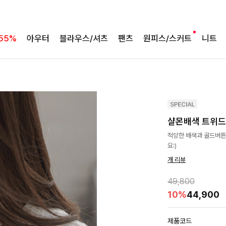
55%
아우터
블라우스/셔츠
팬츠
원피스/스커트
니트
샬몬배색 트위
적당한 배색과 골드버튼
요:)
개 리뷰
49,800
10%
44,900
제품코드