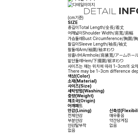
(cm기준)
SIZE
총길이
Total Length/全長/着丈
어깨넓이
Shoulder Width/肩寬/肩幅
가슴둘레
Bust Circumference/胸圍
팔길이
Sleeve Length/袖長/袖丈
팔둘레
Arm/袖圍/袖まわり
암홀너비
Armhole/肩腋寬/アームホー
밑단둘레
Hem/下擺圍/裾まわり
사이즈는 재는 위치에 따라 1~3cm의 오차
There may be 1~3cm difference dep
색상(Color)
소재(Material)
사이즈(Size)
세탁방법(Washing)
중량(Weight)
제조국(Origin)
어깨패드
안감
(Lining)
신축성
(Flexibil
전체안감
매우좋음
부분안감
약간당겨짐
안감탈부착
없음
없음