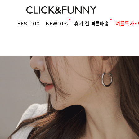
BEST100
NEW10%
휴가 전 빠른배송
여름특가~