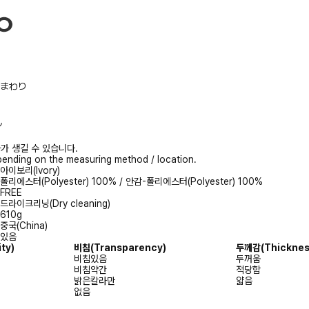
/胸まわり
ル
가 생길 수 있습니다.
ending on the measuring method / location.
아이보리(Ivory)
폴리에스터(Polyester) 100% / 안감-폴리에스터(Polyester) 100%
FREE
드라이크리닝(Dry cleaning)
610g
중국(China)
있음
ity)
비침
(Transparency)
두께감
(Thicknes
비침있음
두꺼움
비침약간
적당함
밝은칼라만
얇음
없음