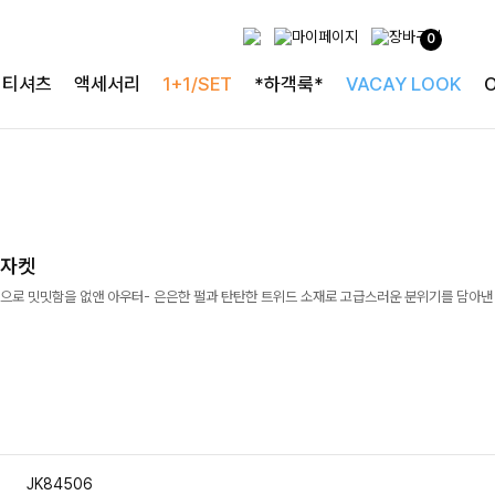
0
티셔츠
액세서리
1+1/SET
*하객룩*
VACAY LOOK
드자켓
으로 밋밋함을 없앤 아우터- 은은한 펄과 탄탄한 트위드 소재로 고급스러운 분위기를 담아낸
JK84506