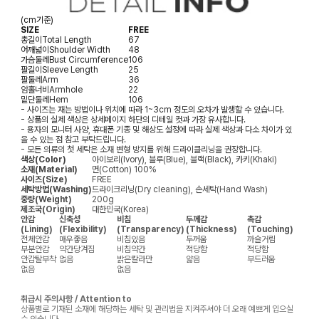
(cm기준)
SIZE
FREE
총길이
Total Length
67
어깨넓이
Shoulder Width
48
가슴둘레
Bust Circumference
106
팔길이
Sleeve Length
25
팔둘레
Arm
36
암홀너비
Armhole
22
밑단둘레
Hem
106
- 사이즈는 재는 방법이나 위치에 따라 1~3cm 정도의 오차가 발생할 수 있습니다.
- 상품의 실제 색상은 상세페이지 하단의 디테일 컷과 가장 유사합니다.
- 용자의 모니터 사양, 휴대폰 기종 및 해상도 설정에 따라 실제 색상과 다소 차이가 있
을 수 있는 점 참고 부탁드립니다.
- 모든 의류의 첫 세탁은 소재 변형 방지를 위해 드라이클리닝을 권장합니다.
색상(Color)
아이보리(Ivory), 블루(Blue), 블랙(Black), 카키(Khaki)
소재(Material)
면(Cotton) 100%
사이즈(Size)
FREE
세탁방법(Washing)
드라이크리닝(Dry cleaning), 손세탁(Hand Wash)
중량(Weight)
200g
제조국(Origin)
대한민국(Korea)
안감
신축성
비침
두께감
촉감
(Lining)
(Flexibility)
(Transparency)
(Thickness)
(Touching)
전체안감
매우좋음
비침있음
두꺼움
까슬거림
부분안감
약간당겨짐
비침약간
적당함
적당함
안감탈부착
없음
밝은칼라만
얇음
부드러움
없음
없음
취급시 주의사항 / Attention to
상품별로 기재된 소재에 해당하는 세탁 및 관리법을 지켜주셔야 더 오래 예쁘게 입으실
수 있습니다.