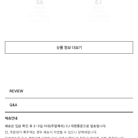
SA
EJ
168cm
165cm
TOP(55)
TOP(55)
BOTTOM(26)
BOTTOM(26)
SHOES(240)
SHOES(240)
상품 정보 더보기
REVIEW
Q&A
배송안내
배송은 입금 확인 후 2~3일 이내(주말제외) CJ 대한통운으로 발송됩니다.
단, 주문량이 폭주하는 경우 배송이 지연될 수 있으니 양해바랍니다.