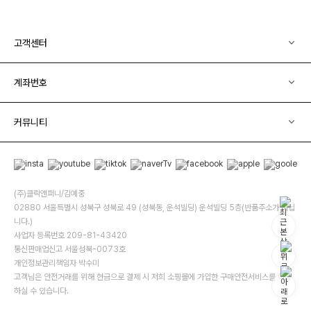
고객센터
계좌번호
커뮤니티
(주)클릭앤퍼니/김예중
02880 서울특별시 성북구 성북로 49 (성북동, 운석빌딩) 운석빌딩 5층(반품주소가 아닙
니다.)
사업자 등록번호 209-81-43420
통신판매업신고 서울성북-0073호
개인정보관리책임자 박수미
고객님은 안전거래를 위해 현금으로 결제 시 저희 소핑몰에 가입한 구매안전서비스를 이용
하실 수 있습니다.