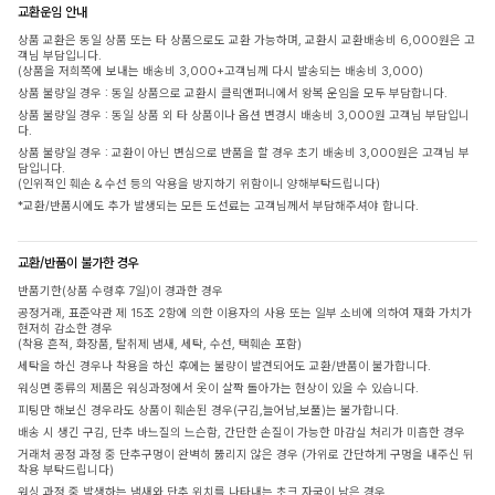
교환운임 안내
상품 교환은 동일 상품 또는 타 상품으로도 교환 가능하며, 교환시 교환배송비 6,000원은 고
객님 부담입니다.
(상품을 저희쪽에 보내는 배송비 3,000+고객님께 다시 발송되는 배송비 3,000)
상품 불량일 경우 : 동일 상품으로 교환시 클릭앤퍼니에서 왕복 운임을 모두 부담합니다.
상품 불량일 경우 : 동일 상품 외 타 상품이나 옵션 변경시 배송비 3,000원 고객님 부담입니
다.
상품 불량일 경우 : 교환이 아닌 변심으로 반품을 할 경우 초기 배송비 3,000원은 고객님 부
담입니다.
(인위적인 훼손 & 수선 등의 악용을 방지하기 위함이니 양해부탁드립니다)
*교환/반품시에도 추가 발생되는 모든 도선료는 고객님께서 부담해주셔야 합니다.
교환/반품이 불가한 경우
반품기한(상품 수령후 7일)이 경과한 경우
공정거래, 표준약관 제 15조 2항에 의한 이용자의 사용 또는 일부 소비에 의하여 재화 가치가
현저히 감소한 경우
(착용 흔적, 화장품, 탈취제 냄새, 세탁, 수선, 택훼손 포함)
세탁을 하신 경우나 착용을 하신 후에는 불량이 발견되어도 교환/반품이 불가합니다.
워싱면 종류의 제품은 워싱과정에서 옷이 살짝 돌아가는 현상이 있을 수 있습니다.
피팅만 해보신 경우라도 상품이 훼손된 경우(구김,늘어남,보풀)는 불가합니다.
배송 시 생긴 구김, 단추 바느질의 느슨함, 간단한 손질이 가능한 마감실 처리가 미흡한 경우
거래처 공정 과정 중 단추구멍이 완벽히 뚫리지 않은 경우 (가위로 간단하게 구멍을 내주신 뒤
착용 부탁드립니다)
워싱 과정 중 발생하는 냄새와 단추 위치를 나타내는 초크 자국이 남은 경우