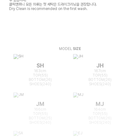
클릭앤퍼니 모든 의류는 첫 세탁은 드라이크리닝을 권장합니다.
Dry Clean is recommended on the first wash.
MODEL
SIZE
SH
JH
163cm
167cm
TOP(55)
TOP(55)
BOTTOM(26)
BOTTOM(26)
SHOES(240)
SHOES(240)
JM
MJ
166cm
164cm
TOP(55)
TOP(55)
BOTTOM(25)
BOTTOM(26)
SHOES(240)
SHOES(240)