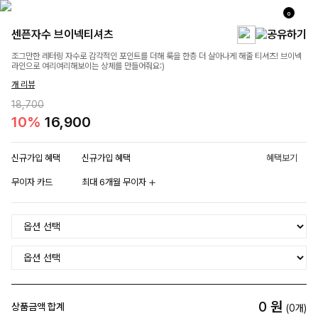
0
센픈자수 브이넥티셔츠
조그만한 레터링 자수로 감각적인 포인트를 더해 룩을 한층 더 살아나게 해줄 티셔츠! 브이넥
라인으로 여리여리해보이는 상체를 만들어줘요:)
개 리뷰
18,700
10%
16,900
신규가입 혜택
신규가입 혜택
혜택보기
무이자 카드
최대 6개월 무이자
0
원
상품금액 합계
(
0
개)