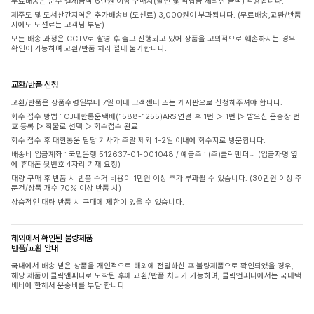
무료배송은 순수 결제금액 6만원 이상 구매시(할인 및 적립금 제외한 금액) 적용됩니다.
제주도 및 도서산간지역은 추가배송비(도선료) 3,000원이 부과됩니다. (무료배송,교환/반품
시에도 도선료는 고객님 부담)
모든 배송 과정은 CCTV로 촬영 후 출고 진행되고 있어 상품을 고의적으로 훼손하시는 경우
확인이 가능하며 교환/반품 처리 절대 불가합니다.
교환/반품 신청
교환/반품은 상품수령일부터 7일 이내 고객센터 또는 게시판으로 신청해주셔야 합니다.
회수 접수 방법 : CJ대한통운택배(1588-1255)ARS 연결 후 1번 ▷ 1번 ▷ 받으신 운송장 번
호 등록 ▷ 착불로 선택 ▷ 회수접수 완료
회수 접수 후 대한통운 담당 기사가 주말 제외 1-2일 이내에 회수지로 방문합니다.
배송비 입금계좌 : 국민은행 512637-01-001048 / 예금주 : (주)클릭앤퍼니 (입금자명 옆
에 휴대폰 뒷번호 4자리 기재 요청)
대량 구매 후 반품 시 반품 수거 비용이 1만원 이상 추가 부과될 수 있습니다. (30만원 이상 주
문건/상품 개수 70% 이상 반품 시)
상습적인 대량 반품 시 구매에 제한이 있을 수 있습니다.
해외에서 확인된 불량제품
반품/교환 안내
국내에서 배송 받은 상품을 개인적으로 해외에 전달하신 후 불량제품으로 확인되었을 경우,
해당 제품이 클릭앤퍼니로 도착된 후에 교환/반품 처리가 가능하며, 클릭앤퍼니에서는 국내택
배비에 한해서 운송비를 부담 합니다