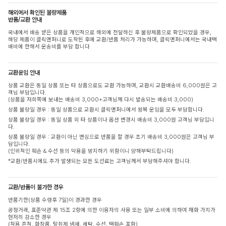
해외에서 확인된 불량제품
반품/교환 안내
국내에서 배송 받은 상품을 개인적으로 해외에 전달하신 후 불량제품으로 확인되었을 경우,
해당 제품이 클릭앤퍼니로 도착된 후에 교환/반품 처리가 가능하며, 클릭앤퍼니에서는 국내택
배비에 한해서 운송비를 부담 합니다
교환운임 안내
상품 교환은 동일 상품 또는 타 상품으로도 교환 가능하며, 교환시 교환배송비 6,000원은 고
객님 부담입니다.
(상품을 저희쪽에 보내는 배송비 3,000+고객님께 다시 발송되는 배송비 3,000)
상품 불량일 경우 : 동일 상품으로 교환시 클릭앤퍼니에서 왕복 운임을 모두 부담합니다.
상품 불량일 경우 : 동일 상품 외 타 상품이나 옵션 변경시 배송비 3,000원 고객님 부담입니
다.
상품 불량일 경우 : 교환이 아닌 변심으로 반품을 할 경우 초기 배송비 3,000원은 고객님 부
담입니다.
(인위적인 훼손 & 수선 등의 악용을 방지하기 위함이니 양해부탁드립니다)
*교환/반품시에도 추가 발생되는 모든 도선료는 고객님께서 부담해주셔야 합니다.
교환/반품이 불가한 경우
반품기한(상품 수령후 7일)이 경과한 경우
공정거래, 표준약관 제 15조 2항에 의한 이용자의 사용 또는 일부 소비에 의하여 재화 가치가
현저히 감소한 경우
(착용 흔적, 화장품, 탈취제 냄새, 세탁, 수선, 택훼손 포함)