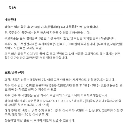
Q&A
배송안내
배송은 입금 확인 후 2~3일 이내(주말제외) CJ 대한통운으로 발송됩니다.
단, 주문량이 폭주하는 경우 배송이 지연될 수 있으니 양해바랍니다.
무료배송은 순수 결제금액 6만원 이상 구매시(할인 및 적립금 제외한 금액) 적용됩니다.
제주도 및 도서산간지역은 추가배송비(도선료) 3,000원이 부과됩니다. (무료배송,교환/반품
시에도 도선료는 고객님 부담)
모든 배송 과정은 CCTV로 촬영 후 출고 진행되고 있어 상품을 고의적으로 훼손하시는 경우
확인이 가능하며 교환/반품 처리 절대 불가합니다.
교환/반품 신청
교환/반품은 상품수령일부터 7일 이내 고객센터 또는 게시판으로 신청해주셔야 합니다.
회수 접수 방법 : CJ대한통운택배(1588-1255)ARS 연결 후 1번 ▷ 1번 ▷ 받으신 운송장 번
호 등록 ▷ 착불로 선택 ▷ 회수접수 완료
회수 접수 후 대한통운 담당 기사가 주말 제외 1-2일 이내에 회수지로 방문합니다.
배송비 입금계좌 : 국민은행 512637-01-001048 / 예금주 : (주)클릭앤퍼니 (입금자명 옆
에 휴대폰 뒷번호 4자리 기재 요청)
대량 구매 후 반품 시 반품 수거 비용이 1만원 이상 추가 부과될 수 있습니다. (30만원 이상 주
문건/상품 개수 70% 이상 반품 시)
상습적인 대량 반품 시 구매에 제한이 있을 수 있습니다.