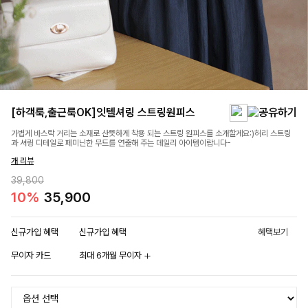
[하객룩,출근룩OK]잇텔셔링 스트링원피스
가볍게 바스락 거리는 소재로 산뜻하게 착용 되는 스트링 원피스를 소개할게요:)허리 스트링
과 셔링 디테일로 페미닌한 무드를 연출해 주는 데일리 아이템이랍니다-
개 리뷰
39,800
10%
35,900
신규가입 혜택
신규가입 혜택
혜택보기
무이자 카드
최대 6개월 무이자