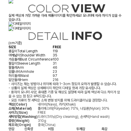
실제 색상과 가장 가까운 아래 제품이미지를 확인하세요! 모니터에 따라 차이가 있을 수
있습니다.
(cm기준)
SIZE
FREE
총길이
Total Length
119
어깨넓이
Shoulder Width
35
가슴둘레
Bust Circumference
100
팔길이
Sleeve Length
31
팔둘레
Arm
46
암홀너비
Armhole
23
허리둘레
Waist
97
밑단둘레
Hem
216
- 사이즈는 재는 방법이나 위치에 따라 1~3cm 정도의 오차가 발생할 수 있습니다.
- 상품의 실제 색상은 상세페이지 하단의 디테일 컷과 가장 유사합니다.
- 용자의 모니터 사양, 휴대폰 기종 및 해상도 설정에 따라 실제 색상과 다소 차이가 있
을 수 있는 점 참고 부탁드립니다.
- 모든 의류의 첫 세탁은 소재 변형 방지를 위해 드라이클리닝을 권장합니다.
색상(Color)
네이비(Navy), 카키(Khaki)
소재(Material)
폴리에스터(Polyester) 70%, 나일론(Nylon) 30%
사이즈(Size)
FREE
세탁방법(Washing)
드라이크리닝(Dry cleaning), 손세탁(Hand wash)
중량(Weight)
310g
제조국(Origin)
중국(China)
안감
신축성
비침
두께감
촉감