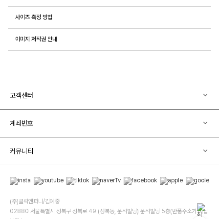
사이즈 측정 방법
이미지 저작권 안내
고객센터
계좌번호
커뮤니티
(주)클릭앤퍼니/김예중
02880 서울특별시 성북구 성북로 49 (성북동, 운석빌딩) 운석빌딩 5층(반품주소가 아닙