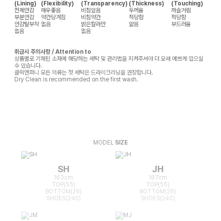
(Lining)
(Flexibility)
(Transparency)
(Thickness)
(Touching)
전체안감
매우좋음
비침있음
두꺼움
까슬거림
부분안감
약간당겨짐
비침약간
적당함
적당함
안감탈부착
없음
밝은칼라만
얇음
부드러움
없음
없음
취급시 주의사항 / Attention to
상품별로 기재된 소재에 해당하는 세탁 및 관리법을 지켜주셔야 더 오래 예쁘게 입으실
수 있습니다.
클릭앤퍼니 모든 의류는 첫 세탁은 드라이크리닝을 권장합니다.
Dry Clean is recommended on the first wash.
MODEL
SIZE
SH
JH
163cm
167cm
TOP(55)
TOP(55)
BOTTOM(26)
BOTTOM(26)
SHOES(240)
SHOES(240)