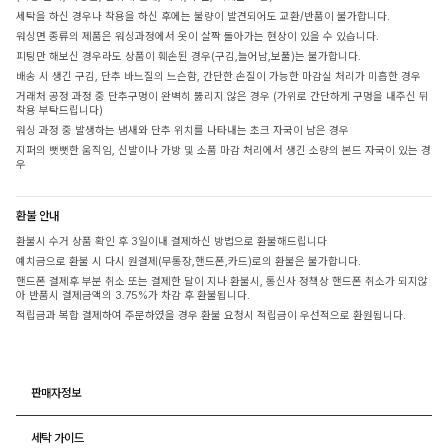
세탁을 하신 경우나 착용을 하신 후에는 불량이 발견되어도 교환/반품이 불가합니다.
워싱면 종류의 제품은 워싱과정에서 옷이 살짝 돌아가는 현상이 있을 수 있습니다.
피팅만 해보신 경우라도 상품이 훼손된 경우(구김,늘어남,보풀)는 불가합니다.
배송 시 생긴 구김, 단추 바느질의 느슨함, 간단한 손질이 가능한 마감실 처리가 미흡한 경우
거래처 공정 과정 중 단추구멍이 완벽히 뚫리지 않은 경우 (가위로 간단하게 구멍을 내주신 뒤
착용 부탁드립니다)
워싱 과정 중 발생하는 냄새와 단추 위치를 나타내는 초크 자국이 남은 경우
지퍼의 뻣뻣한 움직임, 신발이나 가방 및 소품 마감 처리에서 생긴 소량의 본드 자국이 있는 경
우
환불 안내
환불시 수거 상품 확인 후 3일이내 결제하신 방법으로 환불해드립니다
예치금으로 환불 시 다시 원결제(무통장,핸드폰,카드)로의 환불은 불가합니다.
핸드폰 결제후 부분 취소 또는 결제한 달이 지나 환불시, 통신사 정책상 핸드폰 취소가 되지않
아 반품시 결제금액의 3.75%가 차감 후 환불됩니다.
적립금과 복합 결제하여 주문하였을 경우 환불 요청시 적립금이 우선적으로 환원됩니다.
판매자정보
세탁 가이드