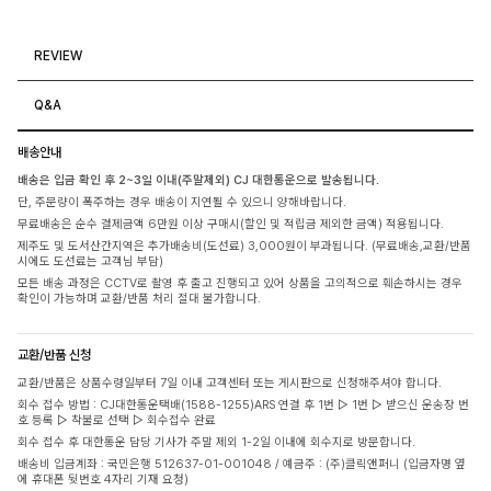
REVIEW
Q&A
배송안내
배송은 입금 확인 후 2~3일 이내(주말제외) CJ 대한통운으로 발송됩니다.
단, 주문량이 폭주하는 경우 배송이 지연될 수 있으니 양해바랍니다.
무료배송은 순수 결제금액 6만원 이상 구매시(할인 및 적립금 제외한 금액) 적용됩니다.
제주도 및 도서산간지역은 추가배송비(도선료) 3,000원이 부과됩니다. (무료배송,교환/반품
시에도 도선료는 고객님 부담)
모든 배송 과정은 CCTV로 촬영 후 출고 진행되고 있어 상품을 고의적으로 훼손하시는 경우
확인이 가능하며 교환/반품 처리 절대 불가합니다.
교환/반품 신청
교환/반품은 상품수령일부터 7일 이내 고객센터 또는 게시판으로 신청해주셔야 합니다.
회수 접수 방법 : CJ대한통운택배(1588-1255)ARS 연결 후 1번 ▷ 1번 ▷ 받으신 운송장 번
호 등록 ▷ 착불로 선택 ▷ 회수접수 완료
회수 접수 후 대한통운 담당 기사가 주말 제외 1-2일 이내에 회수지로 방문합니다.
배송비 입금계좌 : 국민은행 512637-01-001048 / 예금주 : (주)클릭앤퍼니 (입금자명 옆
에 휴대폰 뒷번호 4자리 기재 요청)