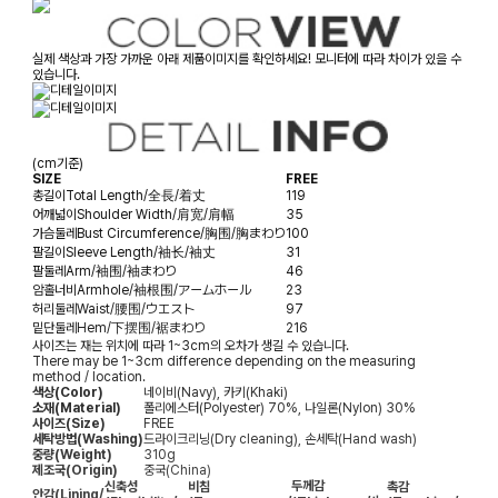
실제 색상과 가장 가까운 아래 제품이미지를 확인하세요! 모니터에 따라 차이가 있을 수
있습니다.
(cm기준)
SIZE
FREE
총길이
Total Length/全長/着丈
119
어깨넓이
Shoulder Width/肩宽/肩幅
35
가슴둘레
Bust Circumference/胸围/胸まわり
100
팔길이
Sleeve Length/袖长/袖丈
31
팔둘레
Arm/袖围/袖まわり
46
암홀너비
Armhole/袖根围/アームホール
23
허리둘레
Waist/腰围/ウエスト
97
밑단둘레
Hem/下摆围/裾まわり
216
사이즈는 재는 위치에 따라 1~3cm의 오차가 생길 수 있습니다.
There may be 1~3cm difference depending on the measuring
method / location.
색상(Color)
네이비(Navy), 카키(Khaki)
소재(Material)
폴리에스터(Polyester) 70%, 나일론(Nylon) 30%
사이즈(Size)
FREE
세탁방법(Washing)
드라이크리닝(Dry cleaning), 손세탁(Hand wash)
중량(Weight)
310g
제조국(Origin)
중국(China)
두께감
신축성
비침
촉감
안감
(Lining/