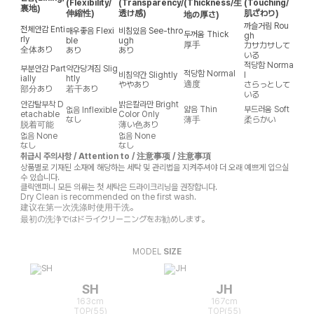
(Flexibility/
(Transparency/
(Thickness/生
(Touching/
裏地)
伸縮性)
透け感)
肌ざわり)
地の厚さ)
까슬거림
Rou
전체안감
Enti
매우좋음
Flexi
비침있음
See-thro
두꺼움
Thick
gh
rly
ble
ugh
厚手
カサカサして
全体あり
あり
あり
いる
적당함
Norma
부분안감
Part
약간당겨짐
Slig
적당함
Normal
비침약간
Slightly
l
ially
htly
適度
ややあり
さらっとして
部分あり
若干あり
いる
안감탈부착
D
밝은칼라만
Bright
얇음
Thin
부드러움
Soft
없음
Inflexible
etachable
Color Only
なし
薄手
柔らかい
脱着可能
薄い色あり
없음
None
없음
None
なし
なし
취급시 주의사항 / Attention to / 注意事项 / 注意事項
상품별로 기재된 소재에 해당하는 세탁 및 관리법을 지켜주셔야 더 오래 예쁘게 입으실
수 있습니다.
클릭앤퍼니 모든 의류는 첫 세탁은 드라이크리닝을 권장합니다.
Dry Clean is recommended on the first wash.
建议在第一次洗涤时使用干洗。
最初の洗浄ではドライクリーニングをお勧めします。
MODEL
SIZE
SH
JH
163cm
167cm
TOP(55)
TOP(55)