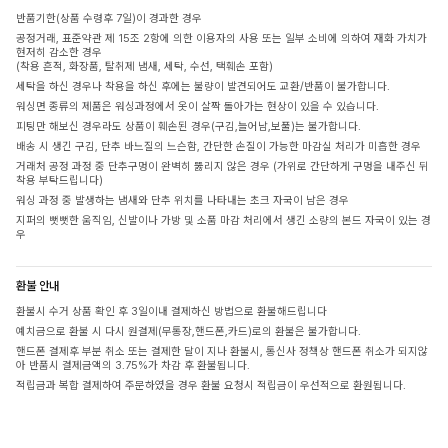
반품기한(상품 수령후 7일)이 경과한 경우
공정거래, 표준약관 제 15조 2항에 의한 이용자의 사용 또는 일부 소비에 의하여 재화 가치가
현저히 감소한 경우
(착용 흔적, 화장품, 탈취제 냄새, 세탁, 수선, 택훼손 포함)
세탁을 하신 경우나 착용을 하신 후에는 불량이 발견되어도 교환/반품이 불가합니다.
워싱면 종류의 제품은 워싱과정에서 옷이 살짝 돌아가는 현상이 있을 수 있습니다.
피팅만 해보신 경우라도 상품이 훼손된 경우(구김,늘어남,보풀)는 불가합니다.
배송 시 생긴 구김, 단추 바느질의 느슨함, 간단한 손질이 가능한 마감실 처리가 미흡한 경우
거래처 공정 과정 중 단추구멍이 완벽히 뚫리지 않은 경우 (가위로 간단하게 구멍을 내주신 뒤
착용 부탁드립니다)
워싱 과정 중 발생하는 냄새와 단추 위치를 나타내는 초크 자국이 남은 경우
지퍼의 뻣뻣한 움직임, 신발이나 가방 및 소품 마감 처리에서 생긴 소량의 본드 자국이 있는 경
우
환불 안내
환불시 수거 상품 확인 후 3일이내 결제하신 방법으로 환불해드립니다
예치금으로 환불 시 다시 원결제(무통장,핸드폰,카드)로의 환불은 불가합니다.
핸드폰 결제후 부분 취소 또는 결제한 달이 지나 환불시, 통신사 정책상 핸드폰 취소가 되지않
아 반품시 결제금액의 3.75%가 차감 후 환불됩니다.
적립금과 복합 결제하여 주문하였을 경우 환불 요청시 적립금이 우선적으로 환원됩니다.