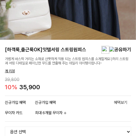
[하객룩,출근룩OK]잇텔셔링 스트링원피스
가볍게 바스락 거리는 소재로 산뜻하게 착용 되는 스트링 원피스를 소개할게요:)허리 스트링
과 셔링 디테일로 페미닌한 무드를 연출해 주는 데일리 아이템이랍니다-
개 리뷰
39,800
10%
35,900
신규가입 혜택
신규가입 혜택
혜택보기
무이자 카드
최대 6개월 무이자