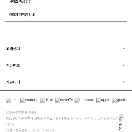
사이즈 측정 방법
이미지 저작권 안내
고객센터
계좌번호
커뮤니티
(주)클릭앤퍼니/김예중
02880 서울특별시 성북구 성북로 49 (성북동, 운석빌딩) 운석빌딩 5층(반품주소가 아닙
니다.)
사업자 등록번호 209-81-43420