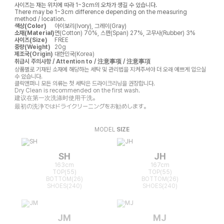
사이즈는 재는 위치에 따라 1~3cm의 오차가 생길 수 있습니다.
There may be 1~3cm difference depending on the measuring
method / location.
색상(Color)
아이보리(Ivory), 그레이(Gray)
소재(Material)
면(Cotton) 70%, 스판(Span) 27%, 고무사(Rubber) 3%
사이즈(Size)
FREE
중량(Weight)
20g
제조국(Origin)
대한민국(Korea)
취급시 주의사항 / Attention to / 注意事项 / 注意事項
상품별로 기재된 소재에 해당하는 세탁 및 관리법을 지켜주셔야 더 오래 예쁘게 입으실
수 있습니다.
클릭앤퍼니 모든 의류는 첫 세탁은 드라이크리닝을 권장합니다.
Dry Clean is recommended on the first wash.
建议在第一次洗涤时使用干洗。
最初の洗浄ではドライクリーニングをお勧めします。
MODEL
SIZE
SH
JH
163cm
167cm
TOP(55)
TOP(55)
BOTTOM(26)
BOTTOM(26)
SHOES(240)
SHOES(240)
JM
MJ