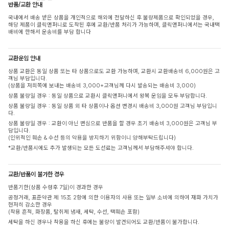
반품/교환 안내
국내에서 배송 받은 상품을 개인적으로 해외에 전달하신 후 불량제품으로 확인되었을 경우,
해당 제품이 클릭앤퍼니로 도착된 후에 교환/반품 처리가 가능하며, 클릭앤퍼니에서는 국내택
배비에 한해서 운송비를 부담 합니다
교환운임 안내
상품 교환은 동일 상품 또는 타 상품으로도 교환 가능하며, 교환시 교환배송비 6,000원은 고
객님 부담입니다.
(상품을 저희쪽에 보내는 배송비 3,000+고객님께 다시 발송되는 배송비 3,000)
상품 불량일 경우 : 동일 상품으로 교환시 클릭앤퍼니에서 왕복 운임을 모두 부담합니다.
상품 불량일 경우 : 동일 상품 외 타 상품이나 옵션 변경시 배송비 3,000원 고객님 부담입니
다.
상품 불량일 경우 : 교환이 아닌 변심으로 반품을 할 경우 초기 배송비 3,000원은 고객님 부
담입니다.
(인위적인 훼손 & 수선 등의 악용을 방지하기 위함이니 양해부탁드립니다)
*교환/반품시에도 추가 발생되는 모든 도선료는 고객님께서 부담해주셔야 합니다.
교환/반품이 불가한 경우
반품기한(상품 수령후 7일)이 경과한 경우
공정거래, 표준약관 제 15조 2항에 의한 이용자의 사용 또는 일부 소비에 의하여 재화 가치가
현저히 감소한 경우
(착용 흔적, 화장품, 탈취제 냄새, 세탁, 수선, 택훼손 포함)
세탁을 하신 경우나 착용을 하신 후에는 불량이 발견되어도 교환/반품이 불가합니다.