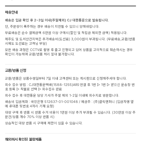
배송안내
배송은 입금 확인 후 2~3일 이내(주말제외) CJ 대한통운으로 발송됩니다.
단, 주문량이 폭주하는 경우 배송이 지연될 수 있으니 양해바랍니다.
무료배송은 순수 결제금액 6만원 이상 구매시(할인 및 적립금 제외한 금액) 적용됩니다.
제주도 및 도서산간지역은 추가배송비(도선료) 3,000원이 부과됩니다. (무료배송,교환/반품
시에도 도선료는 고객님 부담)
모든 배송 과정은 CCTV로 촬영 후 출고 진행되고 있어 상품을 고의적으로 훼손하시는 경우
확인이 가능하며 교환/반품 처리 절대 불가합니다.
교환/반품 신청
교환/반품은 상품수령일부터 7일 이내 고객센터 또는 게시판으로 신청해주셔야 합니다.
회수 접수 방법 : CJ대한통운택배(1588-1255)ARS 연결 후 1번 ▷ 1번 ▷ 받으신 운송장 번
호 등록 ▷ 착불로 선택 ▷ 회수접수 완료
회수 접수 후 대한통운 담당 기사가 주말 제외 1-2일 이내에 회수지로 방문합니다.
배송비 입금계좌 : 국민은행 512637-01-001048 / 예금주 : (주)클릭앤퍼니 (입금자명 옆
에 휴대폰 뒷번호 4자리 기재 요청)
대량 구매 후 반품 시 반품 수거 비용이 1만원 이상 추가 부과될 수 있습니다. (30만원 이상 주
문건/상품 개수 70% 이상 반품 시)
상습적인 대량 반품 시 구매에 제한이 있을 수 있습니다.
해외에서 확인된 불량제품