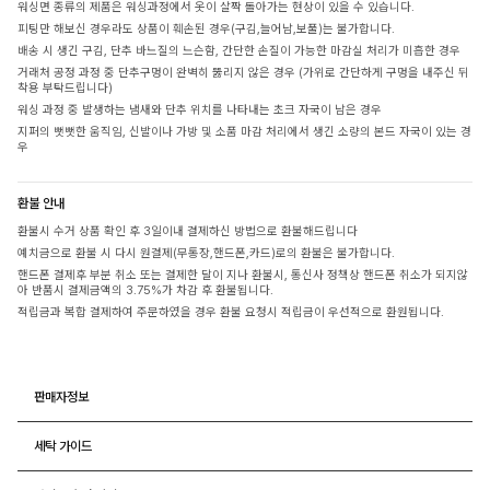
워싱면 종류의 제품은 워싱과정에서 옷이 살짝 돌아가는 현상이 있을 수 있습니다.
피팅만 해보신 경우라도 상품이 훼손된 경우(구김,늘어남,보풀)는 불가합니다.
배송 시 생긴 구김, 단추 바느질의 느슨함, 간단한 손질이 가능한 마감실 처리가 미흡한 경우
거래처 공정 과정 중 단추구멍이 완벽히 뚫리지 않은 경우 (가위로 간단하게 구멍을 내주신 뒤
착용 부탁드립니다)
워싱 과정 중 발생하는 냄새와 단추 위치를 나타내는 초크 자국이 남은 경우
지퍼의 뻣뻣한 움직임, 신발이나 가방 및 소품 마감 처리에서 생긴 소량의 본드 자국이 있는 경
우
환불 안내
환불시 수거 상품 확인 후 3일이내 결제하신 방법으로 환불해드립니다
예치금으로 환불 시 다시 원결제(무통장,핸드폰,카드)로의 환불은 불가합니다.
핸드폰 결제후 부분 취소 또는 결제한 달이 지나 환불시, 통신사 정책상 핸드폰 취소가 되지않
아 반품시 결제금액의 3.75%가 차감 후 환불됩니다.
적립금과 복합 결제하여 주문하였을 경우 환불 요청시 적립금이 우선적으로 환원됩니다.
판매자정보
세탁 가이드