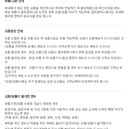
반품/교환 안내
국내에서 배송 받은 상품을 개인적으로 해외에 전달하신 후 불량제품으로 확인되었을 경우,
해당 제품이 클릭앤퍼니로 도착된 후에 교환/반품 처리가 가능하며, 클릭앤퍼니에서는 국내택
배비에 한해서 운송비를 부담 합니다
교환운임 안내
상품 교환은 동일 상품 또는 타 상품으로도 교환 가능하며, 교환시 교환배송비 6,000원은 고
객님 부담입니다.
(상품을 저희쪽에 보내는 배송비 3,000+고객님께 다시 발송되는 배송비 3,000)
상품 불량일 경우 : 동일 상품으로 교환시 클릭앤퍼니에서 왕복 운임을 모두 부담합니다.
상품 불량일 경우 : 동일 상품 외 타 상품이나 옵션 변경시 배송비 3,000원 고객님 부담입니
다.
상품 불량일 경우 : 교환이 아닌 변심으로 반품을 할 경우 초기 배송비 3,000원은 고객님 부
담입니다.
(인위적인 훼손 & 수선 등의 악용을 방지하기 위함이니 양해부탁드립니다)
*교환/반품시에도 추가 발생되는 모든 도선료는 고객님께서 부담해주셔야 합니다.
교환/반품이 불가한 경우
반품기한(상품 수령후 7일)이 경과한 경우
공정거래, 표준약관 제 15조 2항에 의한 이용자의 사용 또는 일부 소비에 의하여 재화 가치가
현저히 감소한 경우
(착용 흔적, 화장품, 탈취제 냄새, 세탁, 수선, 택훼손 포함)
세탁을 하신 경우나 착용을 하신 후에는 불량이 발견되어도 교환/반품이 불가합니다.