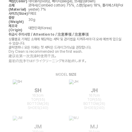
색상(Color)
아이보리(Ivory), 베이지(Beige), 브라운(Brown)
소재
코마사(Combed cotton) 75%, 스판(Span) 18%, 폴리에스터(Pol
(Material)
yester) 7%
사이즈(Size)
FREE
중량
30g
(Weight)
제조국
대한민국(Korea)
(Origin)
취급시 주의사항 / Attention to / 注意事项 / 注意事項
상품별로 기재된 소재에 해당하는 세탁 및 관리법을 지켜주셔야 더 오래 예쁘게 입으실
수 있습니다.
클릭앤퍼니 모든 의류는 첫 세탁은 드라이크리닝을 권장합니다.
Dry Clean is recommended on the first wash.
建议在第一次洗涤时使用干洗。
最初の洗浄ではドライクリーニングをお勧めします。
MODEL
SIZE
SH
JH
163cm
167cm
TOP(55)
TOP(55)
BOTTOM(26)
BOTTOM(26)
SHOES(240)
SHOES(240)
JM
MJ
166cm
164cm