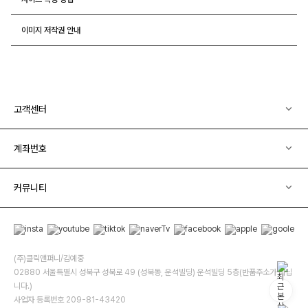
이미지 저작권 안내
고객센터
계좌번호
커뮤니티
(주)클릭앤퍼니/김예중
02880 서울특별시 성북구 성북로 49 (성북동, 운석빌딩) 운석빌딩 5층(반품주소가 아닙
니다.)
사업자 등록번호 209-81-43420