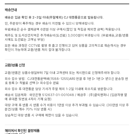
배송안내
배송은 입금 확인 후 2~3일 이내(주말제외) CJ 대한통운으로 발송됩니다.
단, 주문량이 폭주하는 경우 배송이 지연될 수 있으니 양해바랍니다.
무료배송은 순수 결제금액 6만원 이상 구매시(할인 및 적립금 제외한 금액) 적용됩니다.
제주도 및 도서산간지역은 추가배송비(도선료) 3,000원이 부과됩니다. (무료배송,교환/반품
시에도 도선료는 고객님 부담)
모든 배송 과정은 CCTV로 촬영 후 출고 진행되고 있어 상품을 고의적으로 훼손하시는 경우
확인이 가능하며 교환/반품 처리 절대 불가합니다.
교환/반품 신청
교환/반품은 상품수령일부터 7일 이내 고객센터 또는 게시판으로 신청해주셔야 합니다.
회수 접수 방법 : CJ대한통운택배(1588-1255)ARS 연결 후 1번 ▷ 1번 ▷ 받으신 운송장 번
호 등록 ▷ 착불로 선택 ▷ 회수접수 완료
회수 접수 후 대한통운 담당 기사가 주말 제외 1-2일 이내에 회수지로 방문합니다.
배송비 입금계좌 : 국민은행 512637-01-001048 / 예금주 : (주)클릭앤퍼니 (입금자명 옆
에 휴대폰 뒷번호 4자리 기재 요청)
대량 구매 후 반품 시 반품 수거 비용이 1만원 이상 추가 부과될 수 있습니다. (30만원 이상 주
문건/상품 개수 70% 이상 반품 시)
상습적인 대량 반품 시 구매에 제한이 있을 수 있습니다.
해외에서 확인된 불량제품