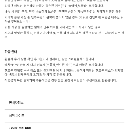
워싱면 종류의 제품은 워싱과정에서 옷이 살짝 돌아가는 현상이 있을 수 있습니다.
피팅만 해보신 경우라도 상품이 훼손된 경우(구김,늘어남,보풀)는 불가합니다.
배송 시 생긴 구김, 단추 바느질의 느슨함, 간단한 손질이 가능한 마감실 처리가 미흡한 경우
거래처 공정 과정 중 단추구멍이 완벽히 뚫리지 않은 경우 (가위로 간단하게 구멍을 내주신 뒤
착용 부탁드립니다)
워싱 과정 중 발생하는 냄새와 단추 위치를 나타내는 초크 자국이 남은 경우
지퍼의 뻣뻣한 움직임, 신발이나 가방 및 소품 마감 처리에서 생긴 소량의 본드 자국이 있는 경
우
환불 안내
환불시 수거 상품 확인 후 3일이내 결제하신 방법으로 환불해드립니다
예치금으로 환불 시 다시 원결제(무통장,핸드폰,카드)로의 환불은 불가합니다.
핸드폰 결제후 부분 취소 또는 결제한 달이 지나 환불시, 통신사 정책상 핸드폰 취소가 되지않
아 반품시 결제금액의 3.75%가 차감 후 환불됩니다.
적립금과 복합 결제하여 주문하였을 경우 환불 요청시 적립금이 우선적으로 환원됩니다.
판매자정보
세탁 가이드
사이즈 측정 방법