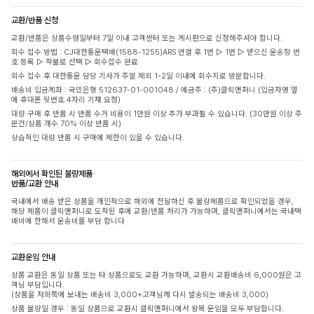
교환/반품 신청
교환/반품은 상품수령일부터 7일 이내 고객센터 또는 게시판으로 신청해주셔야 합니다.
회수 접수 방법 : CJ대한통운택배(1588-1255)ARS 연결 후 1번 ▷ 1번 ▷ 받으신 운송장 번
호 등록 ▷ 착불로 선택 ▷ 회수접수 완료
회수 접수 후 대한통운 담당 기사가 주말 제외 1-2일 이내에 회수지로 방문합니다.
배송비 입금계좌 : 국민은행 512637-01-001048 / 예금주 : (주)클릭앤퍼니 (입금자명 옆
에 휴대폰 뒷번호 4자리 기재 요청)
대량 구매 후 반품 시 반품 수거 비용이 1만원 이상 추가 부과될 수 있습니다. (30만원 이상 주
문건/상품 개수 70% 이상 반품 시)
상습적인 대량 반품 시 구매에 제한이 있을 수 있습니다.
해외에서 확인된 불량제품
반품/교환 안내
국내에서 배송 받은 상품을 개인적으로 해외에 전달하신 후 불량제품으로 확인되었을 경우,
해당 제품이 클릭앤퍼니로 도착된 후에 교환/반품 처리가 가능하며, 클릭앤퍼니에서는 국내택
배비에 한해서 운송비를 부담 합니다
교환운임 안내
상품 교환은 동일 상품 또는 타 상품으로도 교환 가능하며, 교환시 교환배송비 6,000원은 고
객님 부담입니다.
(상품을 저희쪽에 보내는 배송비 3,000+고객님께 다시 발송되는 배송비 3,000)
상품 불량일 경우 : 동일 상품으로 교환시 클릭앤퍼니에서 왕복 운임을 모두 부담합니다.