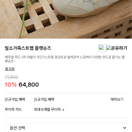
빌소가죽스트랩 플랫슈즈
캐주얼 무드 OR 러블리 무드?!스트랩 포인트로 발레코어 느낌까지 다양한 무드로 즐기는 플
랫슈즈-
개 리뷰
71,900
10%
64,800
신규가입 혜택
신규가입 혜택
혜택보기
무이자 카드
최대 6개월 무이자