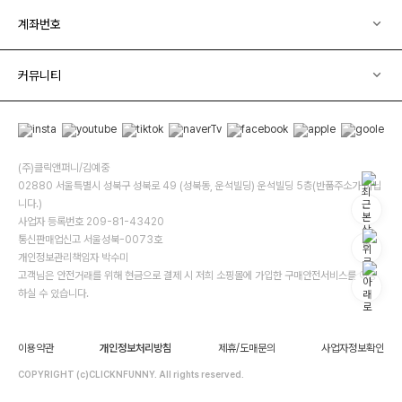
계좌번호
커뮤니티
(주)클릭앤퍼니/김예중
02880 서울특별시 성북구 성북로 49 (성북동, 운석빌딩) 운석빌딩 5층(반품주소가 아닙
니다.)
사업자 등록번호 209-81-43420
통신판매업신고 서울성북-0073호
개인정보관리책임자 박수미
고객님은 안전거래를 위해 현금으로 결제 시 저희 소핑몰에 가입한 구매안전서비스를 이용
하실 수 있습니다.
이용약관
개인정보처리방침
제휴/도매문의
사업자정보확인
COPYRIGHT (c)CLICKNFUNNY. All rights reserved.