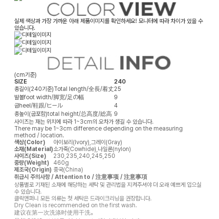
실제 색상과 가장 가까운 아래 제품이미지를 확인하세요! 모니터에 따라 차이가 있을 수
있습니다.
(cm기준)
SIZE
240
총길이(240기준)
Total length/全長/着丈
25
발볼
foot width/脚宽/足の幅
9
굽
heel/鞋跟/ヒール
4
총높이(굽포함)
total height/总高度/総高
9
사이즈는 재는 위치에 따라 1~3cm의 오차가 생길 수 있습니다.
There may be 1~3cm difference depending on the measuring
method / location.
색상(Color)
아이보리(Ivory),그레이(Gray)
소재(Material)
소가죽(Cowhide),나일론(nylon)
사이즈(Size)
230,235,240,245,250
중량(Weight)
460g
제조국(Origin)
중국(China)
취급시 주의사항 / Attention to / 注意事项 / 注意事項
상품별로 기재된 소재에 해당하는 세탁 및 관리법을 지켜주셔야 더 오래 예쁘게 입으실
수 있습니다.
클릭앤퍼니 모든 의류는 첫 세탁은 드라이크리닝을 권장합니다.
Dry Clean is recommended on the first wash.
建议在第一次洗涤时使用干洗。