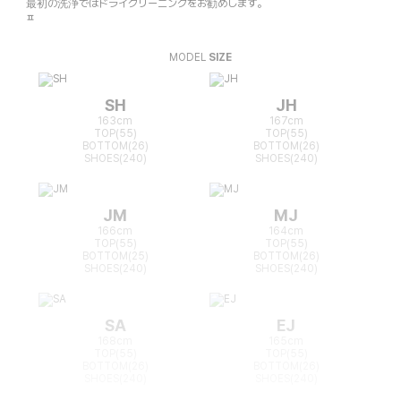
最初の洗浄ではドライクリーニングをお勧めします。
ㅍ
MODEL
SIZE
SH
JH
163cm
167cm
TOP(55)
TOP(55)
BOTTOM(26)
BOTTOM(26)
SHOES(240)
SHOES(240)
JM
MJ
166cm
164cm
TOP(55)
TOP(55)
BOTTOM(25)
BOTTOM(26)
SHOES(240)
SHOES(240)
SA
EJ
168cm
165cm
TOP(55)
TOP(55)
BOTTOM(26)
BOTTOM(26)
SHOES(240)
SHOES(240)