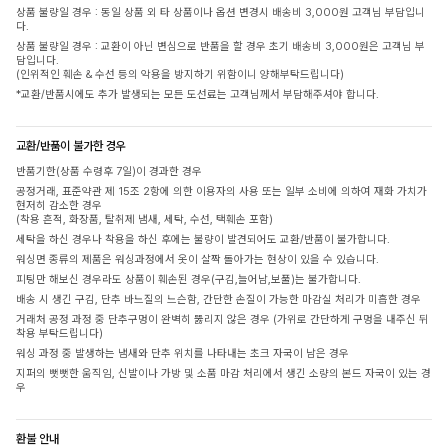
상품 불량일 경우 : 동일 상품 외 타 상품이나 옵션 변경시 배송비 3,000원 고객님 부담입니
다.
상품 불량일 경우 : 교환이 아닌 변심으로 반품을 할 경우 초기 배송비 3,000원은 고객님 부
담입니다.
(인위적인 훼손 & 수선 등의 악용을 방지하기 위함이니 양해부탁드립니다)
*교환/반품시에도 추가 발생되는 모든 도선료는 고객님께서 부담해주셔야 합니다.
교환/반품이 불가한 경우
반품기한(상품 수령후 7일)이 경과한 경우
공정거래, 표준약관 제 15조 2항에 의한 이용자의 사용 또는 일부 소비에 의하여 재화 가치가
현저히 감소한 경우
(착용 흔적, 화장품, 탈취제 냄새, 세탁, 수선, 택훼손 포함)
세탁을 하신 경우나 착용을 하신 후에는 불량이 발견되어도 교환/반품이 불가합니다.
워싱면 종류의 제품은 워싱과정에서 옷이 살짝 돌아가는 현상이 있을 수 있습니다.
피팅만 해보신 경우라도 상품이 훼손된 경우(구김,늘어남,보풀)는 불가합니다.
배송 시 생긴 구김, 단추 바느질의 느슨함, 간단한 손질이 가능한 마감실 처리가 미흡한 경우
거래처 공정 과정 중 단추구멍이 완벽히 뚫리지 않은 경우 (가위로 간단하게 구멍을 내주신 뒤
착용 부탁드립니다)
워싱 과정 중 발생하는 냄새와 단추 위치를 나타내는 초크 자국이 남은 경우
지퍼의 뻣뻣한 움직임, 신발이나 가방 및 소품 마감 처리에서 생긴 소량의 본드 자국이 있는 경
우
환불 안내