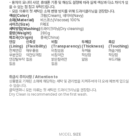
- 용자의 모니터 사양, 휴대폰 기종 및 해상도 설정에 따라 실제 색상과 다소 차이가 있
을 수 있는 점 참고 부탁드립니다.
- 모든 의류의 첫 세탁은 소재 변형 방지를 위해 드라이클리닝을 권장합니다.
색상(Color)
크림(Cream), 네이비(Navy)
소재(Material)
비스코스(Viscose) 100%
사이즈(Size)
FREE
세탁방법(Washing)
드라이크리닝(Dry cleaning)
중량(Weight)
280g
제조국(Origin)
중국(China)
안감
신축성
비침
두께감
촉감
(Lining)
(Flexibility)
(Transparency)
(Thickness)
(Touching)
전체안감
매우좋음
비침있음
두꺼움
까슬거림
부분안감
약간당겨짐
비침약간
적당함
적당함
안감탈부착
없음
밝은칼라만
얇음
부드러움
없음
없음
취급시 주의사항 / Attention to
상품별로 기재된 소재에 해당하는 세탁 및 관리법을 지켜주셔야 더 오래 예쁘게 입으실
수 있습니다.
클릭앤퍼니 모든 의류는 첫 세탁은 드라이크리닝을 권장합니다.
Dry Clean is recommended on the first wash.
MODEL
SIZE