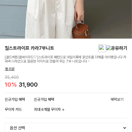
칠스트라이프 카라7부니트
[골드버튼/클래식무드🤍]스트라이프 패턴으로 데일리룩에 포인트를 더해줄 아이템입니다 카
라넥 디자인으로 깔끔한 이미지로 만들어 주는 7부 니트입니다 ~
개 리뷰
35,400
10%
31,900
신규가입 혜택
신규가입 혜택
혜택보기
무이자 카드
최대 6개월 무이자