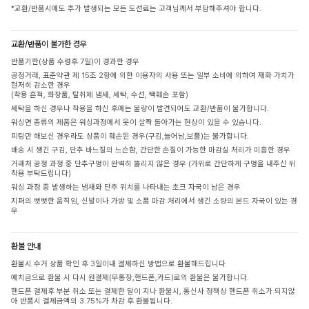
*교환/반품시에도 추가 발생되는 모든 도선료는 고객님께서 부담해주셔야 합니다.
교환/반품이 불가한 경우
반품기한(상품 수령후 7일)이 경과한 경우
공정거래, 표준약관 제 15조 2항에 의한 이용자의 사용 또는 일부 소비에 의하여 재화 가치가
현저히 감소한 경우
(착용 흔적, 화장품, 탈취제 냄새, 세탁, 수선, 택훼손 포함)
세탁을 하신 경우나 착용을 하신 후에는 불량이 발견되어도 교환/반품이 불가합니다.
워싱면 종류의 제품은 워싱과정에서 옷이 살짝 돌아가는 현상이 있을 수 있습니다.
피팅만 해보신 경우라도 상품이 훼손된 경우(구김,늘어남,보풀)는 불가합니다.
배송 시 생긴 구김, 단추 바느질의 느슨함, 간단한 손질이 가능한 마감실 처리가 미흡한 경우
거래처 공정 과정 중 단추구멍이 완벽히 뚫리지 않은 경우 (가위로 간단하게 구멍을 내주신 뒤
착용 부탁드립니다)
워싱 과정 중 발생하는 냄새와 단추 위치를 나타내는 초크 자국이 남은 경우
지퍼의 뻣뻣한 움직임, 신발이나 가방 및 소품 마감 처리에서 생긴 소량의 본드 자국이 있는 경
우
환불 안내
환불시 수거 상품 확인 후 3일이내 결제하신 방법으로 환불해드립니다
예치금으로 환불 시 다시 원결제(무통장,핸드폰,카드)로의 환불은 불가합니다.
핸드폰 결제후 부분 취소 또는 결제한 달이 지나 환불시, 통신사 정책상 핸드폰 취소가 되지않
아 반품시 결제금액의 3.75%가 차감 후 환불됩니다.