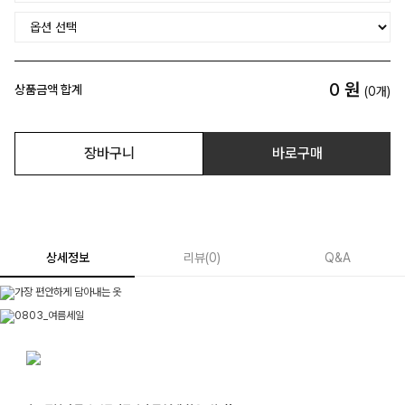
0
원
상품금액 합계
(
0
개)
장바구니
바로구매
상세정보
리뷰
(
0
)
Q&A