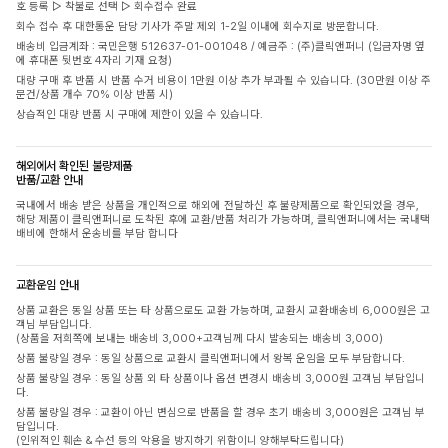
호 등록 ▷ 착불로 선택 ▷ 회수접수 완료
회수 접수 후 대한통운 담당 기사가 주말 제외 1-2일 이내에 회수지로 방문합니다.
배송비 입금계좌 : 국민은행 512637-01-001048 / 예금주 : (주)클릭앤퍼니 (입금자명 옆
에 휴대폰 뒷번호 4자리 기재 요청)
대량 구매 후 반품 시 반품 수거 비용이 1만원 이상 추가 부과될 수 있습니다. (30만원 이상 주
문건/상품 개수 70% 이상 반품 시)
상습적인 대량 반품 시 구매에 제한이 있을 수 있습니다.
해외에서 확인된 불량제품
반품/교환 안내
국내에서 배송 받은 상품을 개인적으로 해외에 전달하신 후 불량제품으로 확인되었을 경우,
해당 제품이 클릭앤퍼니로 도착된 후에 교환/반품 처리가 가능하며, 클릭앤퍼니에서는 국내택
배비에 한해서 운송비를 부담 합니다
교환운임 안내
상품 교환은 동일 상품 또는 타 상품으로도 교환 가능하며, 교환시 교환배송비 6,000원은 고
객님 부담입니다.
(상품을 저희쪽에 보내는 배송비 3,000+고객님께 다시 발송되는 배송비 3,000)
상품 불량일 경우 : 동일 상품으로 교환시 클릭앤퍼니에서 왕복 운임을 모두 부담합니다.
상품 불량일 경우 : 동일 상품 외 타 상품이나 옵션 변경시 배송비 3,000원 고객님 부담입니
다.
상품 불량일 경우 : 교환이 아닌 변심으로 반품을 할 경우 초기 배송비 3,000원은 고객님 부
담입니다.
(인위적인 훼손 & 수선 등의 악용을 방지하기 위함이니 양해부탁드립니다)