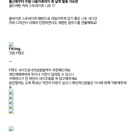
출근룩부터 주말 나들이룩까지 폭 넓게 활용 가능한
골드버튼 카라 스트라이프 니트 ♡
클래식한 스트라이프 패턴으로 데일리하게 입기 좋은 니트 가디건
카라 디자인이 더해져 단정하면서도 세련된 분위기를 연출해줘요!
Fitting.
크림 FREE
ㅡ
FREE 사이즈로 66반분들까지 추천해드려요
개인체형에따라 핏이나 기장이 달라질 수 있으니
구매하시기 전 하단의 사이즈표를 꼭 참고해주세요
밝은컬러는 소재 특성상 약간의 비침이 있으니 예민하신분들은 이너와 함께 착용해주세
요