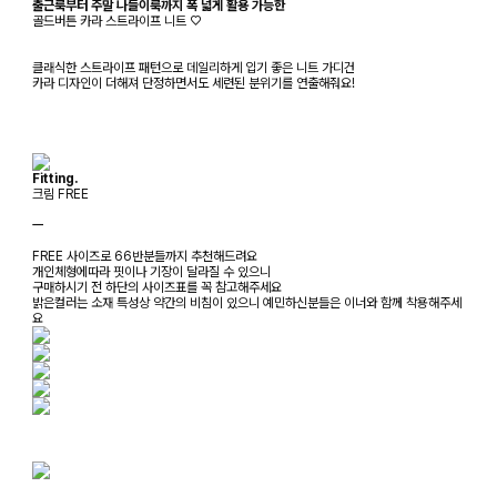
출근룩부터 주말 나들이룩까지 폭 넓게 활용 가능한
골드버튼 카라 스트라이프 니트 ♡
클래식한 스트라이프 패턴으로 데일리하게 입기 좋은 니트 가디건
카라 디자인이 더해져 단정하면서도 세련된 분위기를 연출해줘요!
Fitting.
크림 FREE
ㅡ
FREE 사이즈로 66반분들까지 추천해드려요
개인체형에따라 핏이나 기장이 달라질 수 있으니
구매하시기 전 하단의 사이즈표를 꼭 참고해주세요
밝은컬러는 소재 특성상 약간의 비침이 있으니 예민하신분들은 이너와 함께 착용해주세
요