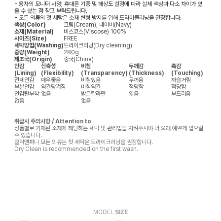
- 용자의 모니터 사양, 휴대폰 기종 및 해상도 설정에 따라 실제 색상과 다소 차이가 있
을 수 있는 점 참고 부탁드립니다.
- 모든 의류의 첫 세탁은 소재 변형 방지를 위해 드라이클리닝을 권장합니다.
색상(Color)
크림(Cream), 네이비(Navy)
소재(Material)
비스코스(Viscose) 100%
사이즈(Size)
FREE
세탁방법(Washing)
드라이크리닝(Dry cleaning)
중량(Weight)
280g
제조국(Origin)
중국(China)
안감
신축성
비침
두께감
촉감
(Lining)
(Flexibility)
(Transparency)
(Thickness)
(Touching)
전체안감
매우좋음
비침있음
두꺼움
까슬거림
부분안감
약간당겨짐
비침약간
적당함
적당함
안감탈부착
없음
밝은칼라만
얇음
부드러움
없음
없음
취급시 주의사항 / Attention to
상품별로 기재된 소재에 해당하는 세탁 및 관리법을 지켜주셔야 더 오래 예쁘게 입으실
수 있습니다.
클릭앤퍼니 모든 의류는 첫 세탁은 드라이크리닝을 권장합니다.
Dry Clean is recommended on the first wash.
MODEL
SIZE