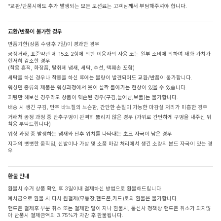
*교환/반품시에도 추가 발생되는 모든 도선료는 고객님께서 부담해주셔야 합니다.
교환/반품이 불가한 경우
반품기한(상품 수령후 7일)이 경과한 경우
공정거래, 표준약관 제 15조 2항에 의한 이용자의 사용 또는 일부 소비에 의하여 재화 가치가
현저히 감소한 경우
(착용 흔적, 화장품, 탈취제 냄새, 세탁, 수선, 택훼손 포함)
세탁을 하신 경우나 착용을 하신 후에는 불량이 발견되어도 교환/반품이 불가합니다.
워싱면 종류의 제품은 워싱과정에서 옷이 살짝 돌아가는 현상이 있을 수 있습니다.
피팅만 해보신 경우라도 상품이 훼손된 경우(구김,늘어남,보풀)는 불가합니다.
배송 시 생긴 구김, 단추 바느질의 느슨함, 간단한 손질이 가능한 마감실 처리가 미흡한 경우
거래처 공정 과정 중 단추구멍이 완벽히 뚫리지 않은 경우 (가위로 간단하게 구멍을 내주신 뒤
착용 부탁드립니다)
워싱 과정 중 발생하는 냄새와 단추 위치를 나타내는 초크 자국이 남은 경우
지퍼의 뻣뻣한 움직임, 신발이나 가방 및 소품 마감 처리에서 생긴 소량의 본드 자국이 있는 경
우
환불 안내
환불시 수거 상품 확인 후 3일이내 결제하신 방법으로 환불해드립니다
예치금으로 환불 시 다시 원결제(무통장,핸드폰,카드)로의 환불은 불가합니다.
핸드폰 결제후 부분 취소 또는 결제한 달이 지나 환불시, 통신사 정책상 핸드폰 취소가 되지않
아 반품시 결제금액의 3.75%가 차감 후 환불됩니다.