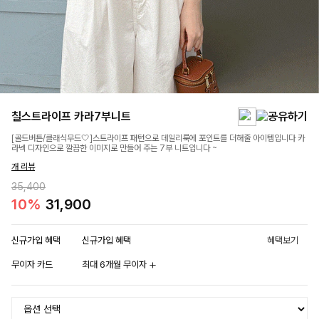
칠스트라이프 카라7부니트
[골드버튼/클래식무드🤍]스트라이프 패턴으로 데일리룩에 포인트를 더해줄 아이템입니다 카
라넥 디자인으로 깔끔한 이미지로 만들어 주는 7부 니트입니다 ~
개 리뷰
35,400
10%
31,900
신규가입 혜택
신규가입 혜택
혜택보기
무이자 카드
최대 6개월 무이자