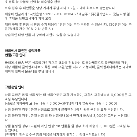
호 등록 ▷ 착불로 선택 ▷ 회수접수 완료
회수 접수 후 대한통운 담당 기사가 주말 제외 1-2일 이내에 회수지로 방문합니다.
배송비 입금계좌 : 국민은행 512637-01-001048 / 예금주 : (주)클릭앤퍼니 (입금자명 옆
에 휴대폰 뒷번호 4자리 기재 요청)
대량 구매 후 반품 시 반품 수거 비용이 1만원 이상 추가 부과될 수 있습니다. (30만원 이상 주
문건/상품 개수 70% 이상 반품 시)
상습적인 대량 반품 시 구매에 제한이 있을 수 있습니다.
해외에서 확인된 불량제품
반품/교환 안내
국내에서 배송 받은 상품을 개인적으로 해외에 전달하신 후 불량제품으로 확인되었을 경우,
해당 제품이 클릭앤퍼니로 도착된 후에 교환/반품 처리가 가능하며, 클릭앤퍼니에서는 국내택
배비에 한해서 운송비를 부담 합니다
교환운임 안내
상품 교환은 동일 상품 또는 타 상품으로도 교환 가능하며, 교환시 교환배송비 6,000원은 고
객님 부담입니다.
(상품을 저희쪽에 보내는 배송비 3,000+고객님께 다시 발송되는 배송비 3,000)
상품 불량일 경우 : 동일 상품으로 교환시 클릭앤퍼니에서 왕복 운임을 모두 부담합니다.
상품 불량일 경우 : 동일 상품 외 타 상품이나 옵션 변경시 배송비 3,000원 고객님 부담입니
다.
상품 불량일 경우 : 교환이 아닌 변심으로 반품을 할 경우 초기 배송비 3,000원은 고객님 부
담입니다.
(인위적인 훼손 & 수선 등의 악용을 방지하기 위함이니 양해부탁드립니다)