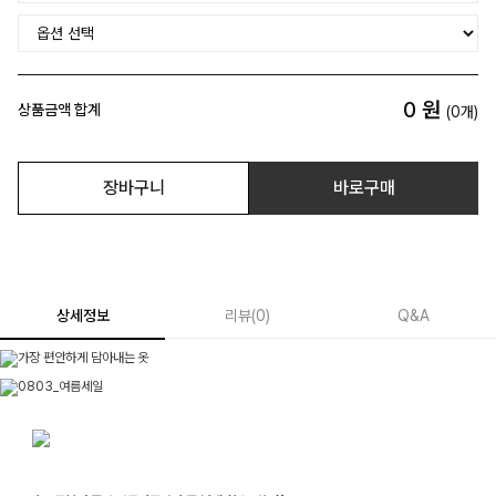
0
원
상품금액 합계
(
0
개)
장바구니
바로구매
상세정보
리뷰
(
0
)
Q&A