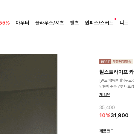
55%
아우터
블라우스/셔츠
팬츠
원피스/스커트
니트
칠스트라이프 
[골드버튼/클래식무드
만들어 주는 7부 니트입
개 리뷰
35,400
10%
31,900
제품코드