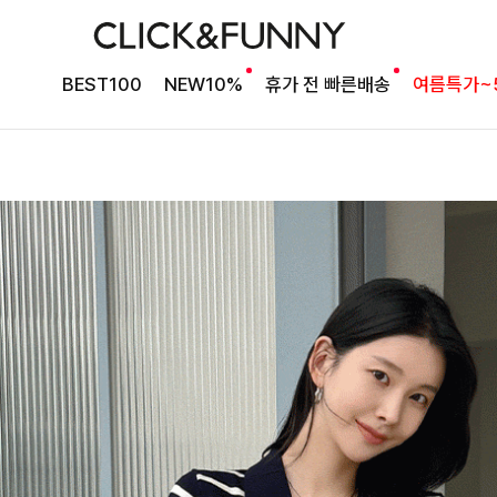
BEST100
NEW10%
휴가 전 빠른배송
여름특가~