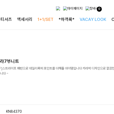
0
티셔츠
액세서리
1+1/SET
*하객룩*
VACAY LOOK
카라7부니트
]스트라이프 패턴으로 데일리룩에 포인트를 더해줄 아이템입니다 카라넥 디자인으로 깔끔
니다 ~
KN84370