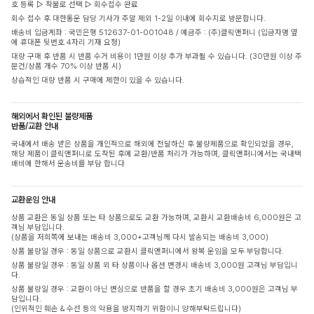
호 등록 ▷ 착불로 선택 ▷ 회수접수 완료
회수 접수 후 대한통운 담당 기사가 주말 제외 1-2일 이내에 회수지로 방문합니다.
배송비 입금계좌 : 국민은행 512637-01-001048 / 예금주 : (주)클릭앤퍼니 (입금자명 옆
에 휴대폰 뒷번호 4자리 기재 요청)
대량 구매 후 반품 시 반품 수거 비용이 1만원 이상 추가 부과될 수 있습니다. (30만원 이상 주
문건/상품 개수 70% 이상 반품 시)
상습적인 대량 반품 시 구매에 제한이 있을 수 있습니다.
해외에서 확인된 불량제품
반품/교환 안내
국내에서 배송 받은 상품을 개인적으로 해외에 전달하신 후 불량제품으로 확인되었을 경우,
해당 제품이 클릭앤퍼니로 도착된 후에 교환/반품 처리가 가능하며, 클릭앤퍼니에서는 국내택
배비에 한해서 운송비를 부담 합니다
교환운임 안내
상품 교환은 동일 상품 또는 타 상품으로도 교환 가능하며, 교환시 교환배송비 6,000원은 고
객님 부담입니다.
(상품을 저희쪽에 보내는 배송비 3,000+고객님께 다시 발송되는 배송비 3,000)
상품 불량일 경우 : 동일 상품으로 교환시 클릭앤퍼니에서 왕복 운임을 모두 부담합니다.
상품 불량일 경우 : 동일 상품 외 타 상품이나 옵션 변경시 배송비 3,000원 고객님 부담입니
다.
상품 불량일 경우 : 교환이 아닌 변심으로 반품을 할 경우 초기 배송비 3,000원은 고객님 부
담입니다.
(인위적인 훼손 & 수선 등의 악용을 방지하기 위함이니 양해부탁드립니다)