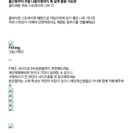
출근룩부터 주말 나들이룩까지 폭 넓게 활용 가능한
골드버튼 카라 스트라이프 니트 ♡
클래식한 스트라이프 패턴으로 데일리하게 입기 좋은 니트 가디건
카라 디자인이 더해져 단정하면서도 세련된 분위기를 연출해줘요!
Fitting.
크림 FREE
ㅡ
FREE 사이즈로 66반분들까지 추천해드려요
개인체형에따라 핏이나 기장이 달라질 수 있으니
구매하시기 전 하단의 사이즈표를 꼭 참고해주세요
밝은컬러는 소재 특성상 약간의 비침이 있으니 예민하신분들은 이너와 함께 착용해주세
요