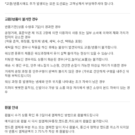
*교환/반품시에도 추가 발생되는 모든 도선료는 고객님께서 부담해주셔야 합니다.
교환/반품이 불가한 경우
반품기한(상품 수령후 7일)이 경과한 경우
공정거래, 표준약관 제 15조 2항에 의한 이용자의 사용 또는 일부 소비에 의하여 재화 가치가
현저히 감소한 경우
(착용 흔적, 화장품, 탈취제 냄새, 세탁, 수선, 택훼손 포함)
세탁을 하신 경우나 착용을 하신 후에는 불량이 발견되어도 교환/반품이 불가합니다.
워싱면 종류의 제품은 워싱과정에서 옷이 살짝 돌아가는 현상이 있을 수 있습니다.
피팅만 해보신 경우라도 상품이 훼손된 경우(구김,늘어남,보풀)는 불가합니다.
배송 시 생긴 구김, 단추 바느질의 느슨함, 간단한 손질이 가능한 마감실 처리가 미흡한 경우
거래처 공정 과정 중 단추구멍이 완벽히 뚫리지 않은 경우 (가위로 간단하게 구멍을 내주신 뒤
착용 부탁드립니다)
워싱 과정 중 발생하는 냄새와 단추 위치를 나타내는 초크 자국이 남은 경우
지퍼의 뻣뻣한 움직임, 신발이나 가방 및 소품 마감 처리에서 생긴 소량의 본드 자국이 있는 경
우
환불 안내
환불시 수거 상품 확인 후 3일이내 결제하신 방법으로 환불해드립니다
예치금으로 환불 시 다시 원결제(무통장,핸드폰,카드)로의 환불은 불가합니다.
핸드폰 결제후 부분 취소 또는 결제한 달이 지나 환불시, 통신사 정책상 핸드폰 취소가 되지않
아 반품시 결제금액의 3.75%가 차감 후 환불됩니다.