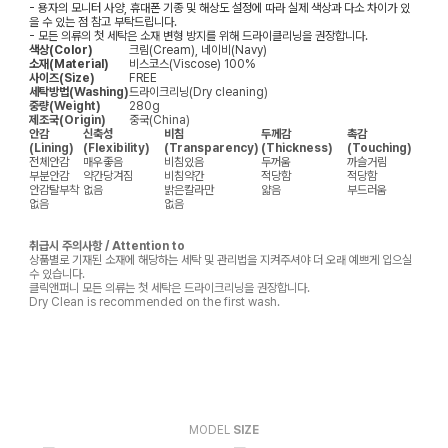
- 용자의 모니터 사양, 휴대폰 기종 및 해상도 설정에 따라 실제 색상과 다소 차이가 있
을 수 있는 점 참고 부탁드립니다.
- 모든 의류의 첫 세탁은 소재 변형 방지를 위해 드라이클리닝을 권장합니다.
색상(Color)
크림(Cream), 네이비(Navy)
소재(Material)
비스코스(Viscose) 100%
사이즈(Size)
FREE
세탁방법(Washing)
드라이크리닝(Dry cleaning)
중량(Weight)
280g
제조국(Origin)
중국(China)
안감
신축성
비침
두께감
촉감
(Lining)
(Flexibility)
(Transparency)
(Thickness)
(Touching)
전체안감
매우좋음
비침있음
두꺼움
까슬거림
부분안감
약간당겨짐
비침약간
적당함
적당함
안감탈부착
없음
밝은칼라만
얇음
부드러움
없음
없음
취급시 주의사항 / Attention to
상품별로 기재된 소재에 해당하는 세탁 및 관리법을 지켜주셔야 더 오래 예쁘게 입으실
수 있습니다.
클릭앤퍼니 모든 의류는 첫 세탁은 드라이크리닝을 권장합니다.
Dry Clean is recommended on the first wash.
MODEL
SIZE