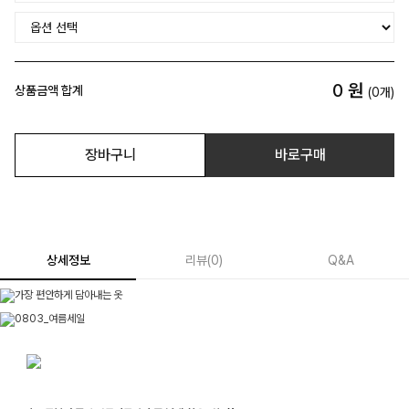
0
원
상품금액 합계
(
0
개)
장바구니
바로구매
상세정보
리뷰
(
0
)
Q&A