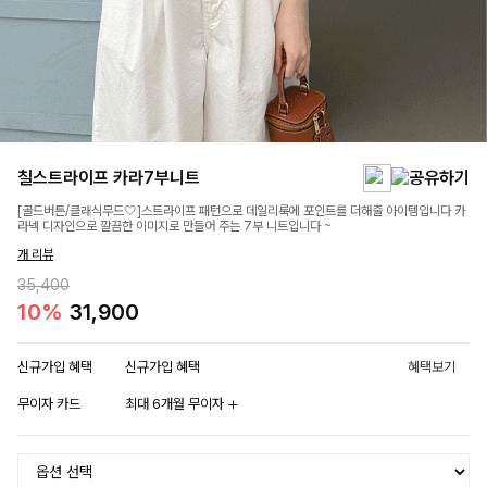
칠스트라이프 카라7부니트
[골드버튼/클래식무드🤍]스트라이프 패턴으로 데일리룩에 포인트를 더해줄 아이템입니다 카
라넥 디자인으로 깔끔한 이미지로 만들어 주는 7부 니트입니다 ~
개 리뷰
35,400
10%
31,900
신규가입 혜택
신규가입 혜택
혜택보기
무이자 카드
최대 6개월 무이자