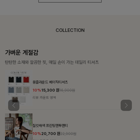
COLLECTION
가장 쉬운 코디
특별한 날부터 일상까지 함께하는 룩
쥬빌스트링 포켓원피스
17%
48,900
원
58,900원
리뷰 카운트 영역
블룬티 나시원피스+셔츠SET
15%
31,900
원
37,500원