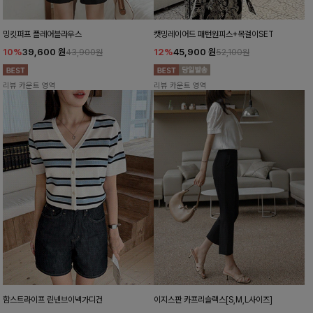
밍킷퍼프 플레어블라우스
캣밍레이어드 패턴원피스+목걸이SET
10%
39,600
원
12%
45,900
원
43,900원
52,100원
리뷰 카운트 영역
리뷰 카운트 영역
함스트라이프 린넨브이넥가디건
이지스판 카프리슬랙스[S,M,L사이즈]