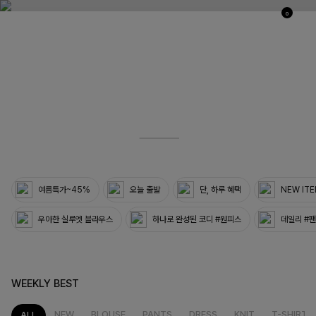
0
03
33
여름특가~45%
오늘 출발
단, 하루 혜택
NEW IT
우아한 실루엣 블라우스
하나로 완성된 코디 #원피스
데일리 #
WEEKLY BEST
NEW
BLOUSE
PANTS
DRESS
KNIT
T-SHIRT
ALL