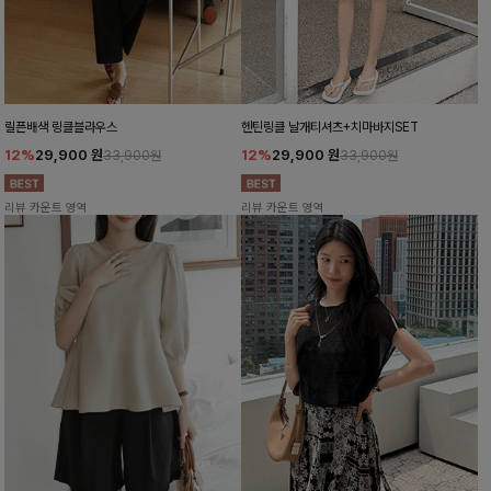
릴픈배색 링클블라우스
헨틴링클 날개티셔츠+치마바지SET
12%
29,900
원
12%
29,900
원
33,900원
33,900원
리뷰 카운트 영역
리뷰 카운트 영역