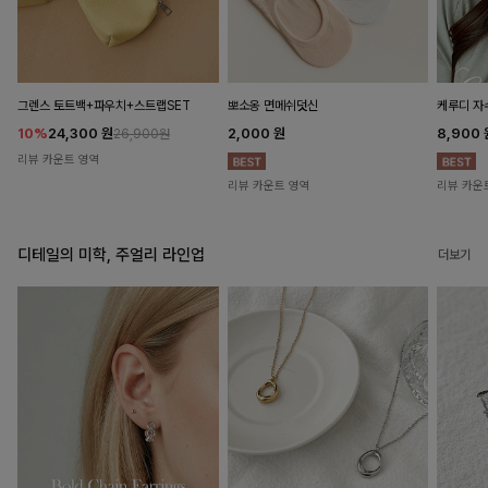
뽀소옹 면메쉬덧신
그렌스 토트백+파우치+스트랩SET
케루디 자
2,000
원
10%
24,300
원
8,900
26,900원
리뷰 카운트 영역
리뷰 카운트 영역
리뷰 카운
디테일의 미학, 주얼리 라인업
더보기