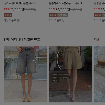
댕스트라이프 백버튼블라우스
율븐자수 도트블라우스+나시SET
덤링클 카
12%
51,900
원
10%
24,900
원
10%
34
58,900원
27,600원
리뷰 카운트 영역
리뷰 카운트 영역
리뷰 카운
언제 어디서나 특별한 팬츠
더보기