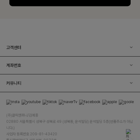
고객센터
계좌번호
커뮤니티
(주)클릭앤퍼니/김예중
02880 서울특별시 성북구 성북로 49 (성북동, 운석빌딩) 운석빌딩 5층(반품주소가 아닙
니다.)
사업자 등록번호 209-81-43420