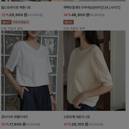
월스트라이프 버튼니트
퍼펙트절개핏 6부데님반바지[S,M,L사이즈]
12%
29,900
원
14%
48,900
원
33,900원
56,800원
리뷰 카운트 영역
리뷰 카운트 영역
콘브이넥 라벨티셔츠
소프트해 라운드니트
10%
17,900
원
10%
26,100
원
19,800원
28,900원