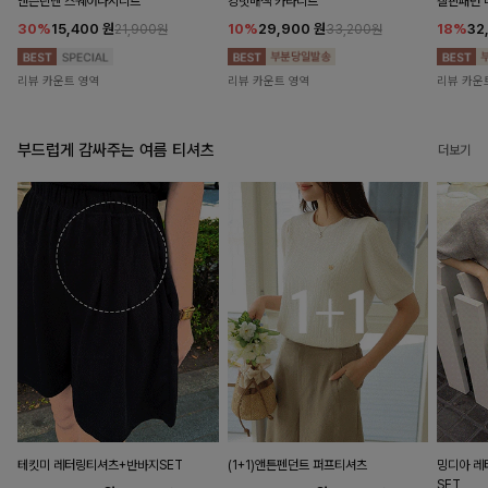
앤즌린넨 스퀘어나시니트
킹밋배색 카라니트
캘핀패턴 
30%
15,400
원
10%
29,900
원
18%
32
21,900원
33,200원
리뷰 카운트 영역
리뷰 카운트 영역
리뷰 카운
부드럽게 감싸주는 여름 티셔츠
더보기
테킷미 레터링티셔츠+반바지SET
(1+1)앤튼펜던트 퍼프티셔츠
밍디아 
SET