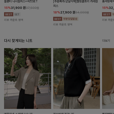
블룬티 나시원피스+셔츠SET
[주문폭주/군살삭제]젤링클프리 카라원
롬셔링배
피스
15%
31,900
원
15%
32
37,500원
18%
27,900
원
34,000원
리뷰 카운트 영역
리뷰 카운
리뷰 카운트 영역
다시 찾게되는 니트
더보기