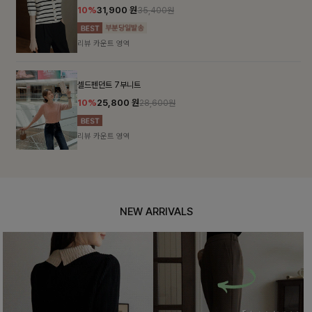
10%
31,900
원
35,400원
리뷰 카운트 영역
셀드펜던트 7부니트
10%
25,800
원
28,600원
리뷰 카운트 영역
NEW ARRIVALS