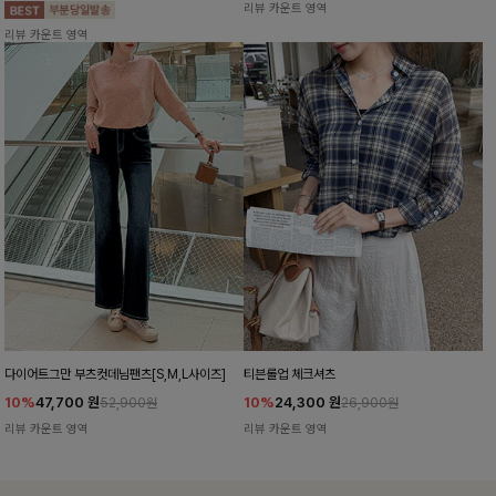
리뷰 카운트 영역
리뷰 카운트 영역
다이어트그만 부츠컷데님팬츠[S,M,L사이즈]
티븐롤업 체크셔츠
10%
47,700
원
10%
24,300
원
52,900원
26,900원
리뷰 카운트 영역
리뷰 카운트 영역