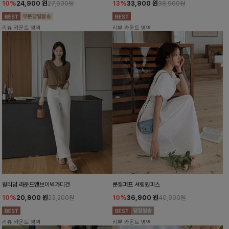
10%
24,900
원
13%
33,900
원
27,600원
38,900원
리뷰 카운트 영역
리뷰 카운트 영역
윌리덤 라운드앤브이넥가디건
룬셀퍼프 셔링원피스
10%
20,900
원
10%
36,900
원
23,200원
40,900원
리뷰 카운트 영역
리뷰 카운트 영역