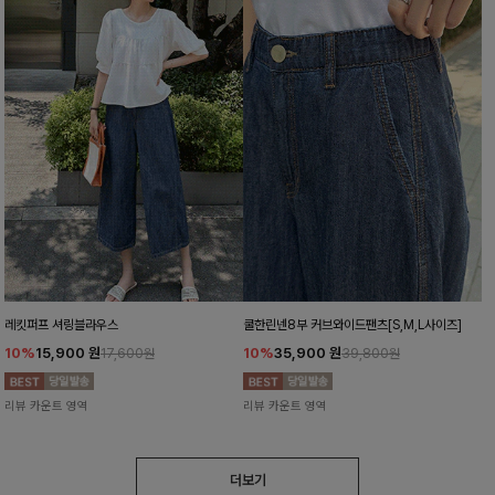
레킷퍼프 셔링블라우스
쿨한린넨8부 커브와이드팬츠[S,M,L사이즈]
10%
15,900
원
10%
35,900
원
17,600원
39,800원
리뷰 카운트 영역
리뷰 카운트 영역
더보기