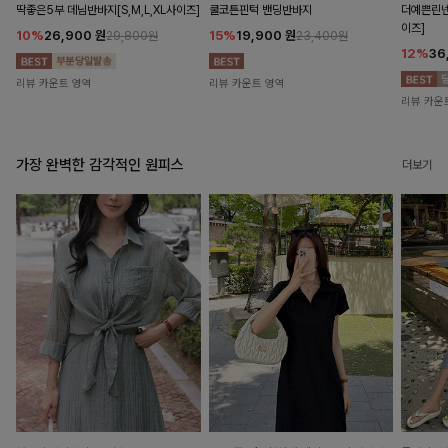
딱좋은5부 데님반바지[S,M,L,XL사이즈]
쿨코튼핀턱 밴딩반바지
더예쁜린넨
이즈]
10%
26,900
원
15%
19,900
원
29,800원
23,400원
12%
36
리뷰 카운트 영역
리뷰 카운트 영역
리뷰 카운
가장 완벽한 감각적인 원피스
더보기