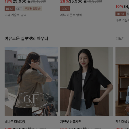
18%
29,900
원
28%
35,900
원
36,400원
49,800원
10%
34
리뷰 카운트 영역
리뷰 카운트 영역
리뷰 카운
여유로운 실루엣의 아우터
더보기
래나드 더블자켓
자빈닛 싱글자켓
캣민더블 