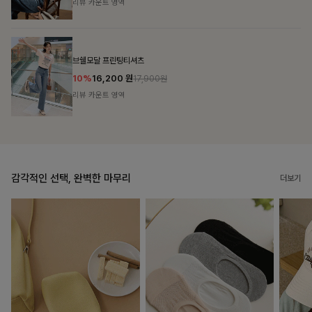
리뷰 카운트 영역
캣시어서커 버튼카라원피스+벨트SET
16%
79,900
원
95,100원
리뷰 카운트 영역
감각적인 선택, 완벽한 마무리
더보기