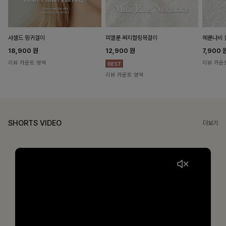
헤룬나비 
사셀드 링귀걸이
피엘룬 써지컬링목걸이
7,900
18,900
원
12,900
원
리뷰 카운
리뷰 카운트 영역
리뷰 카운트 영역
SHORTS VIDEO
더보기