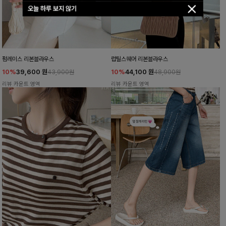
오늘 하루 보지 않기
펌레이스 리본블라우스
럽틸스퀘어 리본블라우스
10%
39,600
원
10%
44,100
원
43,900원
48,900원
리뷰 카운트 영역
리뷰 카운트 영역