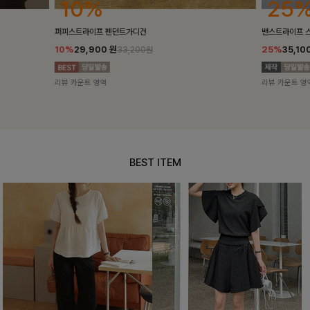
25%
10%
밴스트라이프 스트링원피스
[5천장돌파/C
25%
35,100
원
10%
34,90
46,800원
리뷰 카운트 영역
리뷰 카운트 영
BEST ITEM