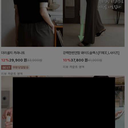
더리골지 카라니트
강력한편안함 와이드슬랙스[FREE,L사이즈]
12%
29,900
원
10%
37,800
원
33,900원
41,900원
리뷰 카운트 영역
리뷰 카운트 영역