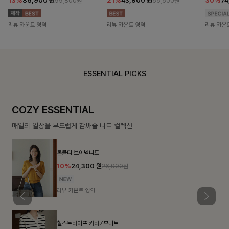
13%
86,900
원
21%
43,900
원
30%
7
99,800원
55,500원
리뷰 카운트 영역
리뷰 카운트 영역
리뷰 카운
ESSENTIAL PICKS
COZY ESSENTIAL
매일의 일상을 부드럽게 감싸줄 니트 컬렉션
론클디 브이넥니트
10%
24,300
원
26,900원
리뷰 카운트 영역
칠스트라이프 카라7부니트