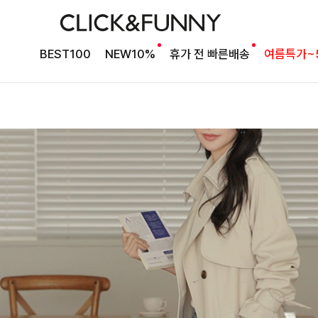
BEST100
NEW10%
휴가 전 빠른배송
여름특가~