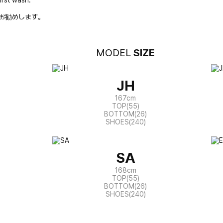
お勧めします。
MODEL
SIZE
JH
167cm
TOP(55)
BOTTOM(26)
SHOES(240)
SA
168cm
TOP(55)
BOTTOM(26)
SHOES(240)