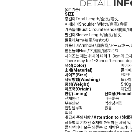
(cm기준)
SIZE
총길이
Total Length/全長/着丈
어깨넓이
Shoulder Width/肩寬/肩幅
가슴둘레
Bust Circumference/胸圍
팔길이
Sleeve Length/袖長/袖丈
팔둘레
Arm/袖圍/袖まわり
암홀너비
Armhole/肩腋寬/アームホー
밑단둘레
Hem/下擺圍/裾まわり
사이즈는 재는 위치에 따라 1~3cm의 오차
There may be 1~3cm difference dep
색상(Color)
베이지(B
소재(Material)
폴리에스
사이즈(Size)
FREE
세탁방법(Washing)
드라이크
중량(Weight)
540g
제조국(Origin)
대한민국
안감
(Lining)
신축성
(Flexibil
전체안감
매우좋음
부분안감
약간당겨짐
안감탈부착
없음
없음
취급시 주의사항 / Attention to / 
상품별로 기재된 소재에 해당하는 세탁 및
클릭앤퍼니 모든 의류는 첫 세탁은 드라이
Dry Clean is recommended on the f