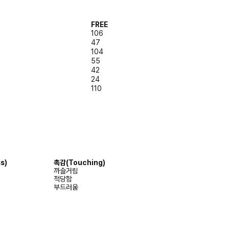
FREE
106
47
104
55
42
24
110
s)
촉감
(Touching)
까슬거림
적당함
부드러움