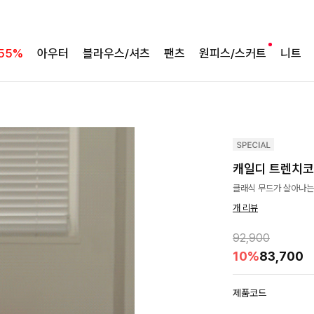
55%
아우터
블라우스/셔츠
팬츠
원피스/스커트
니트
캐일디 트렌치코
클래식 무드가 살아나는
개 리뷰
92,900
10%
83,700
제품코드