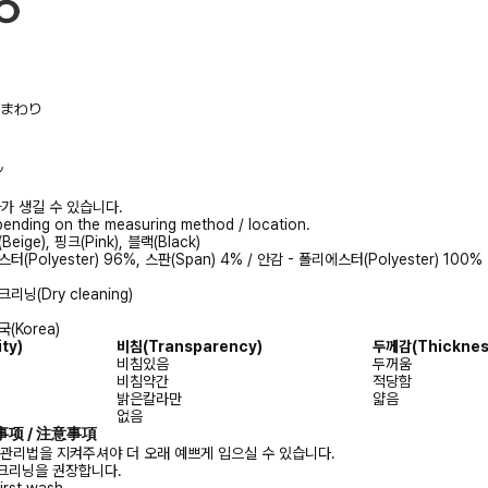
/胸まわり
ル
가 생길 수 있습니다.
ending on the measuring method / location.
eige), 핑크(Pink), 블랙(Black)
터(Polyester) 96%, 스판(Span) 4% / 안감 - 폴리에스터(Polyester) 100%
리닝(Dry cleaning)
(Korea)
ity)
비침
(Transparency)
두께감
(Thicknes
비침있음
두꺼움
비침약간
적당함
밝은칼라만
얇음
없음
注意事项 / 注意事項
 관리법을 지켜주셔야 더 오래 예쁘게 입으실 수 있습니다.
크리닝을 권장합니다.
irst wash.