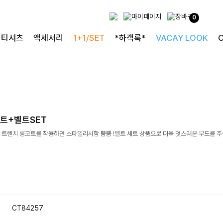
0
티셔츠
액세서리
1+1/SET
*하객룩*
VACAY LOOK
트+벨트SET
 트렌치 롱코트를 착용하면 스타일리시함 뿜뿜 !벨트 세트 상품으로 더욱 멋스러운 무드를 주
CT84257