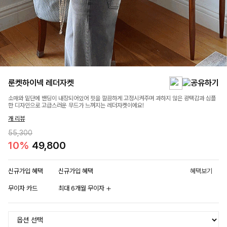
룬켓하이넥 레더자켓
소매와 밑단에 밴딩이 내장되어있어 핏을 깔끔하게 고정시켜주며 과하지 않은 광택감과 심플
한 디자인으로 고급스러운 무드가 느껴지는 레더자켓이에요!
개 리뷰
55,300
10%
49,800
신규가입 혜택
신규가입 혜택
혜택보기
무이자 카드
최대 6개월 무이자