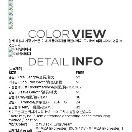
실제 색상과 가장 가까운 아래 제품이미지를 확인하세요! 모니터에 따라 차이가 있을 수
있습니다.
(cm기준)
SIZE
FREE
총길이
Total Length/全長/着丈
52
어깨넓이
Shoulder Width/肩寬/肩幅
51
가슴둘레
Bust Circumference/胸圍/胸まわり
102
팔길이
Sleeve Length/袖長/袖丈
55
팔둘레
Arm/袖圍/袖まわり
38
암홀너비
Armhole/肩腋寬/アームホール
24
밑단둘레
Hem/下擺圍/裾まわり
82
사이즈는 재는 위치에 따라 1~3cm의 오차가 생길 수 있습니다.
There may be 1~3cm difference depending on the measuring
method / location.
색상(Color)
블랙(Black), 크림(Cream)
폴리에스터(Polyester) 100% / 안감-폴리에스터(Polyester) 1
소재(Material)