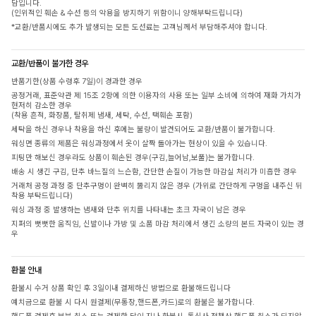
담입니다.
(인위적인 훼손 & 수선 등의 악용을 방지하기 위함이니 양해부탁드립니다)
*교환/반품시에도 추가 발생되는 모든 도선료는 고객님께서 부담해주셔야 합니다.
교환/반품이 불가한 경우
반품기한(상품 수령후 7일)이 경과한 경우
공정거래, 표준약관 제 15조 2항에 의한 이용자의 사용 또는 일부 소비에 의하여 재화 가치가
현저히 감소한 경우
(착용 흔적, 화장품, 탈취제 냄새, 세탁, 수선, 택훼손 포함)
세탁을 하신 경우나 착용을 하신 후에는 불량이 발견되어도 교환/반품이 불가합니다.
워싱면 종류의 제품은 워싱과정에서 옷이 살짝 돌아가는 현상이 있을 수 있습니다.
피팅만 해보신 경우라도 상품이 훼손된 경우(구김,늘어남,보풀)는 불가합니다.
배송 시 생긴 구김, 단추 바느질의 느슨함, 간단한 손질이 가능한 마감실 처리가 미흡한 경우
거래처 공정 과정 중 단추구멍이 완벽히 뚫리지 않은 경우 (가위로 간단하게 구멍을 내주신 뒤
착용 부탁드립니다)
워싱 과정 중 발생하는 냄새와 단추 위치를 나타내는 초크 자국이 남은 경우
지퍼의 뻣뻣한 움직임, 신발이나 가방 및 소품 마감 처리에서 생긴 소량의 본드 자국이 있는 경
우
환불 안내
환불시 수거 상품 확인 후 3일이내 결제하신 방법으로 환불해드립니다
예치금으로 환불 시 다시 원결제(무통장,핸드폰,카드)로의 환불은 불가합니다.