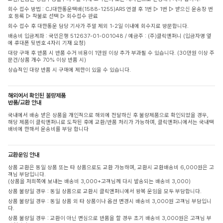
회수 접수 방법 : CJ대한통운택배(1588-1255)ARS 연결 후 1번 ▷ 1번 ▷ 받으신 운송장 번
호 등록 ▷ 착불로 선택 ▷ 회수접수 완료
회수 접수 후 대한통운 담당 기사가 주말 제외 1-2일 이내에 회수지로 방문합니다.
배송비 입금계좌 : 국민은행 512637-01-001048 / 예금주 : (주)클릭앤퍼니 (입금자명 옆
에 휴대폰 뒷번호 4자리 기재 요청)
대량 구매 후 반품 시 반품 수거 비용이 1만원 이상 추가 부과될 수 있습니다. (30만원 이상 주
문건/상품 개수 70% 이상 반품 시)
상습적인 대량 반품 시 구매에 제한이 있을 수 있습니다.
해외에서 확인된 불량제품
반품/교환 안내
국내에서 배송 받은 상품을 개인적으로 해외에 전달하신 후 불량제품으로 확인되었을 경우,
해당 제품이 클릭앤퍼니로 도착된 후에 교환/반품 처리가 가능하며, 클릭앤퍼니에서는 국내택
배비에 한해서 운송비를 부담 합니다
교환운임 안내
상품 교환은 동일 상품 또는 타 상품으로도 교환 가능하며, 교환시 교환배송비 6,000원은 고
객님 부담입니다.
(상품을 저희쪽에 보내는 배송비 3,000+고객님께 다시 발송되는 배송비 3,000)
상품 불량일 경우 : 동일 상품으로 교환시 클릭앤퍼니에서 왕복 운임을 모두 부담합니다.
상품 불량일 경우 : 동일 상품 외 타 상품이나 옵션 변경시 배송비 3,000원 고객님 부담입니
다.
상품 불량일 경우 : 교환이 아닌 변심으로 반품을 할 경우 초기 배송비 3,000원은 고객님 부