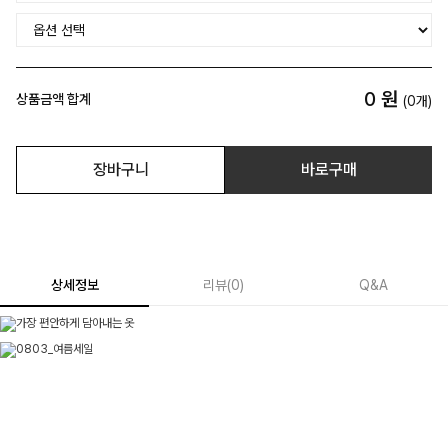
0
원
상품금액 합계
(
0
개)
장바구니
바로구매
상세정보
리뷰
(
0
)
Q&A