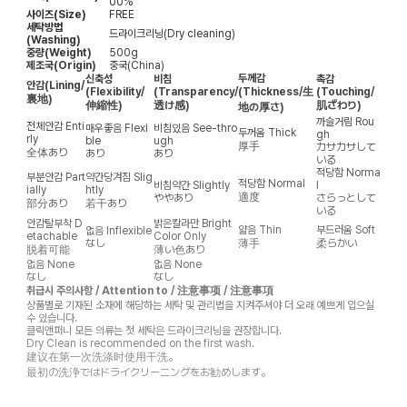
00%
사이즈(Size)
FREE
세탁방법
드라이크리닝(Dry cleaning)
(Washing)
중량(Weight)
500g
제조국(Origin)
중국(China)
두께감
신축성
비침
촉감
안감
(Lining/
(Flexibility/
(Transparency/
(Thickness/生
(Touching/
裏地)
伸縮性)
透け感)
肌ざわり)
地の厚さ)
까슬거림
Rou
전체안감
Enti
매우좋음
Flexi
비침있음
See-thro
두꺼움
Thick
gh
rly
ble
ugh
厚手
カサカサして
全体あり
あり
あり
いる
적당함
Norma
부분안감
Part
약간당겨짐
Slig
적당함
Normal
비침약간
Slightly
l
ially
htly
適度
ややあり
さらっとして
部分あり
若干あり
いる
안감탈부착
D
밝은칼라만
Bright
얇음
Thin
부드러움
Soft
없음
Inflexible
etachable
Color Only
なし
薄手
柔らかい
脱着可能
薄い色あり
없음
None
없음
None
なし
なし
취급시 주의사항 / Attention to / 注意事项 / 注意事項
상품별로 기재된 소재에 해당하는 세탁 및 관리법을 지켜주셔야 더 오래 예쁘게 입으실
수 있습니다.
클릭앤퍼니 모든 의류는 첫 세탁은 드라이크리닝을 권장합니다.
Dry Clean is recommended on the first wash.
建议在第一次洗涤时使用干洗。
最初の洗浄ではドライクリーニングをお勧めします。