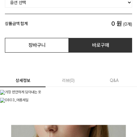
0
원
상품금액 합계
(
0
개)
장바구니
바로구매
상세정보
리뷰
(
0
)
Q&A