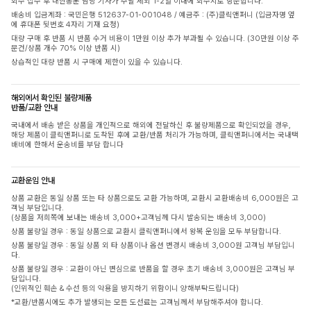
회수 접수 후 대한통운 담당 기사가 주말 제외 1-2일 이내에 회수지로 방문합니다.
배송비 입금계좌 : 국민은행 512637-01-001048 / 예금주 : (주)클릭앤퍼니 (입금자명 옆
에 휴대폰 뒷번호 4자리 기재 요청)
대량 구매 후 반품 시 반품 수거 비용이 1만원 이상 추가 부과될 수 있습니다. (30만원 이상 주
문건/상품 개수 70% 이상 반품 시)
상습적인 대량 반품 시 구매에 제한이 있을 수 있습니다.
해외에서 확인된 불량제품
반품/교환 안내
국내에서 배송 받은 상품을 개인적으로 해외에 전달하신 후 불량제품으로 확인되었을 경우,
해당 제품이 클릭앤퍼니로 도착된 후에 교환/반품 처리가 가능하며, 클릭앤퍼니에서는 국내택
배비에 한해서 운송비를 부담 합니다
교환운임 안내
상품 교환은 동일 상품 또는 타 상품으로도 교환 가능하며, 교환시 교환배송비 6,000원은 고
객님 부담입니다.
(상품을 저희쪽에 보내는 배송비 3,000+고객님께 다시 발송되는 배송비 3,000)
상품 불량일 경우 : 동일 상품으로 교환시 클릭앤퍼니에서 왕복 운임을 모두 부담합니다.
상품 불량일 경우 : 동일 상품 외 타 상품이나 옵션 변경시 배송비 3,000원 고객님 부담입니
다.
상품 불량일 경우 : 교환이 아닌 변심으로 반품을 할 경우 초기 배송비 3,000원은 고객님 부
담입니다.
(인위적인 훼손 & 수선 등의 악용을 방지하기 위함이니 양해부탁드립니다)
*교환/반품시에도 추가 발생되는 모든 도선료는 고객님께서 부담해주셔야 합니다.