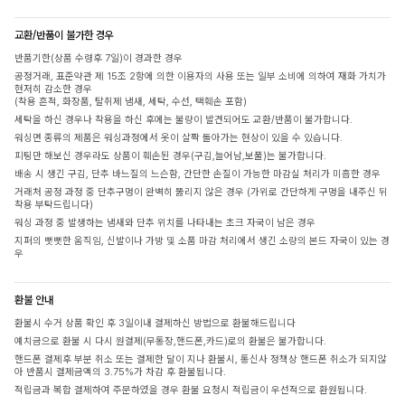
교환/반품이 불가한 경우
반품기한(상품 수령후 7일)이 경과한 경우
공정거래, 표준약관 제 15조 2항에 의한 이용자의 사용 또는 일부 소비에 의하여 재화 가치가
현저히 감소한 경우
(착용 흔적, 화장품, 탈취제 냄새, 세탁, 수선, 택훼손 포함)
세탁을 하신 경우나 착용을 하신 후에는 불량이 발견되어도 교환/반품이 불가합니다.
워싱면 종류의 제품은 워싱과정에서 옷이 살짝 돌아가는 현상이 있을 수 있습니다.
피팅만 해보신 경우라도 상품이 훼손된 경우(구김,늘어남,보풀)는 불가합니다.
배송 시 생긴 구김, 단추 바느질의 느슨함, 간단한 손질이 가능한 마감실 처리가 미흡한 경우
거래처 공정 과정 중 단추구멍이 완벽히 뚫리지 않은 경우 (가위로 간단하게 구멍을 내주신 뒤
착용 부탁드립니다)
워싱 과정 중 발생하는 냄새와 단추 위치를 나타내는 초크 자국이 남은 경우
지퍼의 뻣뻣한 움직임, 신발이나 가방 및 소품 마감 처리에서 생긴 소량의 본드 자국이 있는 경
우
환불 안내
환불시 수거 상품 확인 후 3일이내 결제하신 방법으로 환불해드립니다
예치금으로 환불 시 다시 원결제(무통장,핸드폰,카드)로의 환불은 불가합니다.
핸드폰 결제후 부분 취소 또는 결제한 달이 지나 환불시, 통신사 정책상 핸드폰 취소가 되지않
아 반품시 결제금액의 3.75%가 차감 후 환불됩니다.
적립금과 복합 결제하여 주문하였을 경우 환불 요청시 적립금이 우선적으로 환원됩니다.