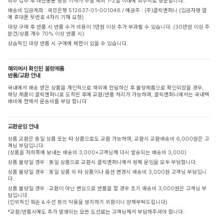
회수 접수 후 대한통운 담당 기사가 주말 제외 1-2일 이내에 회수지로 방문합니다.
배송비 입금계좌 : 국민은행 512637-01-001048 / 예금주 : (주)클릭앤퍼니 (입금자명 옆
에 휴대폰 뒷번호 4자리 기재 요청)
대량 구매 후 반품 시 반품 수거 비용이 1만원 이상 추가 부과될 수 있습니다. (30만원 이상 주
문건/상품 개수 70% 이상 반품 시)
상습적인 대량 반품 시 구매에 제한이 있을 수 있습니다.
해외에서 확인된 불량제품
반품/교환 안내
국내에서 배송 받은 상품을 개인적으로 해외에 전달하신 후 불량제품으로 확인되었을 경우,
해당 제품이 클릭앤퍼니로 도착된 후에 교환/반품 처리가 가능하며, 클릭앤퍼니에서는 국내택
배비에 한해서 운송비를 부담 합니다
교환운임 안내
상품 교환은 동일 상품 또는 타 상품으로도 교환 가능하며, 교환시 교환배송비 6,000원은 고
객님 부담입니다.
(상품을 저희쪽에 보내는 배송비 3,000+고객님께 다시 발송되는 배송비 3,000)
상품 불량일 경우 : 동일 상품으로 교환시 클릭앤퍼니에서 왕복 운임을 모두 부담합니다.
상품 불량일 경우 : 동일 상품 외 타 상품이나 옵션 변경시 배송비 3,000원 고객님 부담입니
다.
상품 불량일 경우 : 교환이 아닌 변심으로 반품을 할 경우 초기 배송비 3,000원은 고객님 부
담입니다.
(인위적인 훼손 & 수선 등의 악용을 방지하기 위함이니 양해부탁드립니다)
*교환/반품시에도 추가 발생되는 모든 도선료는 고객님께서 부담해주셔야 합니다.