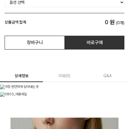
0
원
상품금액 합계
(
0
개)
장바구니
바로구매
상세정보
리뷰
(
0
)
Q&A