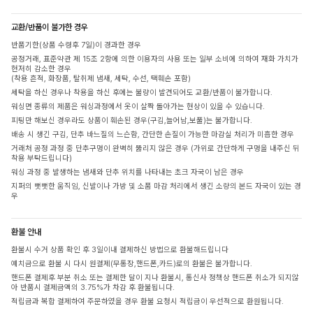
교환/반품이 불가한 경우
반품기한(상품 수령후 7일)이 경과한 경우
공정거래, 표준약관 제 15조 2항에 의한 이용자의 사용 또는 일부 소비에 의하여 재화 가치가
현저히 감소한 경우
(착용 흔적, 화장품, 탈취제 냄새, 세탁, 수선, 택훼손 포함)
세탁을 하신 경우나 착용을 하신 후에는 불량이 발견되어도 교환/반품이 불가합니다.
워싱면 종류의 제품은 워싱과정에서 옷이 살짝 돌아가는 현상이 있을 수 있습니다.
피팅만 해보신 경우라도 상품이 훼손된 경우(구김,늘어남,보풀)는 불가합니다.
배송 시 생긴 구김, 단추 바느질의 느슨함, 간단한 손질이 가능한 마감실 처리가 미흡한 경우
거래처 공정 과정 중 단추구멍이 완벽히 뚫리지 않은 경우 (가위로 간단하게 구멍을 내주신 뒤
착용 부탁드립니다)
워싱 과정 중 발생하는 냄새와 단추 위치를 나타내는 초크 자국이 남은 경우
지퍼의 뻣뻣한 움직임, 신발이나 가방 및 소품 마감 처리에서 생긴 소량의 본드 자국이 있는 경
우
환불 안내
환불시 수거 상품 확인 후 3일이내 결제하신 방법으로 환불해드립니다
예치금으로 환불 시 다시 원결제(무통장,핸드폰,카드)로의 환불은 불가합니다.
핸드폰 결제후 부분 취소 또는 결제한 달이 지나 환불시, 통신사 정책상 핸드폰 취소가 되지않
아 반품시 결제금액의 3.75%가 차감 후 환불됩니다.
적립금과 복합 결제하여 주문하였을 경우 환불 요청시 적립금이 우선적으로 환원됩니다.