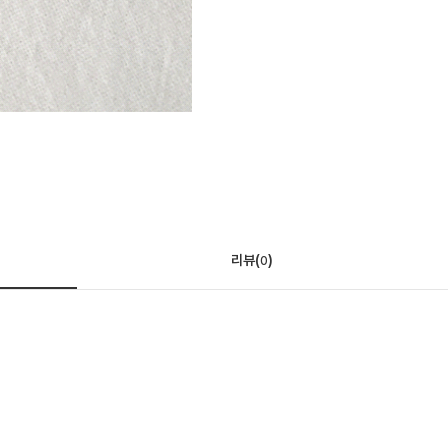
리뷰(
)
0