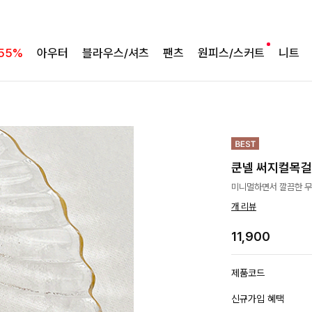
55%
아우터
블라우스/셔츠
팬츠
원피스/스커트
니트
쿤넬 써지컬목
미니멀하면서 깔끔한 무드
개 리뷰
11,900
제품코드
신규가입 혜택