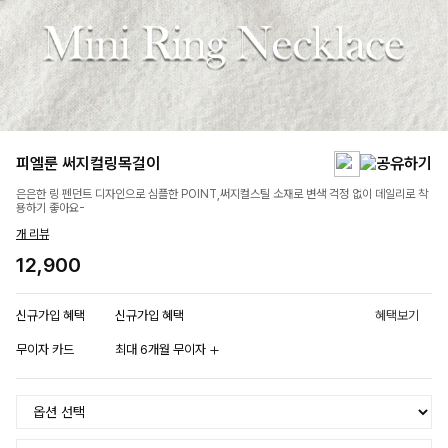
피엘룬 써지컬링목걸이
은은한 링 펜던트 디자인으로 심플한 POINT,써지컬스틸 소재로 변색 걱정 없이 데일리로 착
용하기 좋아요-
개 리뷰
12,900
신규가입 혜택
신규가입 혜택
혜택보기
무이자 카드
최대 6개월 무이자