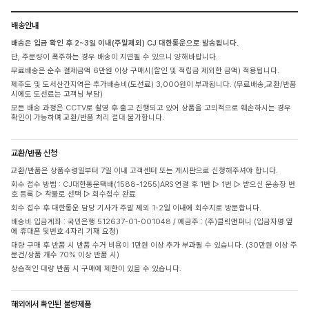
배송안내
배송은 입금 확인 후 2~3일 이내(주말제외) CJ 대한통운으로 발송됩니다.
단, 주문량이 폭주하는 경우 배송이 지연될 수 있으니 양해바랍니다.
무료배송은 순수 결제금액 6만원 이상 구매시(할인 및 적립금 제외한 금액) 적용됩니다.
제주도 및 도서산간지역은 추가배송비(도선료) 3,000원이 부과됩니다. (무료배송,교환/반품
시에도 도선료는 고객님 부담)
모든 배송 과정은 CCTV로 촬영 후 출고 진행되고 있어 상품을 고의적으로 훼손하시는 경우
확인이 가능하며 교환/반품 처리 절대 불가합니다.
교환/반품 신청
교환/반품은 상품수령일부터 7일 이내 고객센터 또는 게시판으로 신청해주셔야 합니다.
회수 접수 방법 : CJ대한통운택배(1588-1255)ARS 연결 후 1번 ▷ 1번 ▷ 받으신 운송장 번
호 등록 ▷ 착불로 선택 ▷ 회수접수 완료
회수 접수 후 대한통운 담당 기사가 주말 제외 1-2일 이내에 회수지로 방문합니다.
배송비 입금계좌 : 국민은행 512637-01-001048 / 예금주 : (주)클릭앤퍼니 (입금자명 옆
에 휴대폰 뒷번호 4자리 기재 요청)
대량 구매 후 반품 시 반품 수거 비용이 1만원 이상 추가 부과될 수 있습니다. (30만원 이상 주
문건/상품 개수 70% 이상 반품 시)
상습적인 대량 반품 시 구매에 제한이 있을 수 있습니다.
해외에서 확인된 불량제품