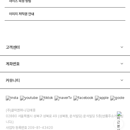
사이즈 측정 방법
이미지 저작권 안내
고객센터
계좌번호
커뮤니티
(주)클릭앤퍼니/김예중
02880 서울특별시 성북구 성북로 49 (성북동, 운석빌딩) 운석빌딩 5층(반품주소가 아닙
니다.)
사업자 등록번호 209-81-43420