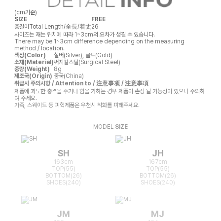
(cm기준)
SIZE
FREE
총길이
Total Length/全長/着丈
26
사이즈는 재는 위치에 따라 1~3cm의 오차가 생길 수 있습니다.
There may be 1~3cm difference depending on the measuring
method / location.
색상(Color)
실버(Silver), 골드(Gold)
소재(Material)
써지컬스틸(Surgical Steel)
중량(Weight)
8g
제조국(Origin)
중국(China)
취급시 주의사항 / Attention to / 注意事项 / 注意事項
제품에 과도한 충격을 주거나 힘을 가하는 경우 제품이 손상 될 가능성이 있으니 주의하
여 주세요.
가죽, 스웨이드 등 피혁제품은 우천시 착화를 피해주세요.
MODEL
SIZE
SH
JH
163cm
167cm
TOP(55)
TOP(55)
BOTTOM(26)
BOTTOM(26)
SHOES(240)
SHOES(240)
JM
MJ