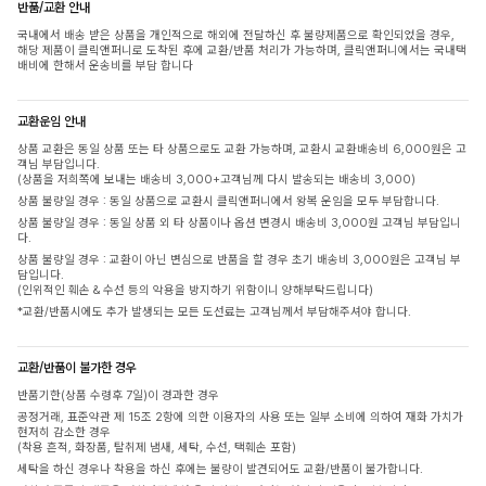
반품/교환 안내
국내에서 배송 받은 상품을 개인적으로 해외에 전달하신 후 불량제품으로 확인되었을 경우,
해당 제품이 클릭앤퍼니로 도착된 후에 교환/반품 처리가 가능하며, 클릭앤퍼니에서는 국내택
배비에 한해서 운송비를 부담 합니다
교환운임 안내
상품 교환은 동일 상품 또는 타 상품으로도 교환 가능하며, 교환시 교환배송비 6,000원은 고
객님 부담입니다.
(상품을 저희쪽에 보내는 배송비 3,000+고객님께 다시 발송되는 배송비 3,000)
상품 불량일 경우 : 동일 상품으로 교환시 클릭앤퍼니에서 왕복 운임을 모두 부담합니다.
상품 불량일 경우 : 동일 상품 외 타 상품이나 옵션 변경시 배송비 3,000원 고객님 부담입니
다.
상품 불량일 경우 : 교환이 아닌 변심으로 반품을 할 경우 초기 배송비 3,000원은 고객님 부
담입니다.
(인위적인 훼손 & 수선 등의 악용을 방지하기 위함이니 양해부탁드립니다)
*교환/반품시에도 추가 발생되는 모든 도선료는 고객님께서 부담해주셔야 합니다.
교환/반품이 불가한 경우
반품기한(상품 수령후 7일)이 경과한 경우
공정거래, 표준약관 제 15조 2항에 의한 이용자의 사용 또는 일부 소비에 의하여 재화 가치가
현저히 감소한 경우
(착용 흔적, 화장품, 탈취제 냄새, 세탁, 수선, 택훼손 포함)
세탁을 하신 경우나 착용을 하신 후에는 불량이 발견되어도 교환/반품이 불가합니다.