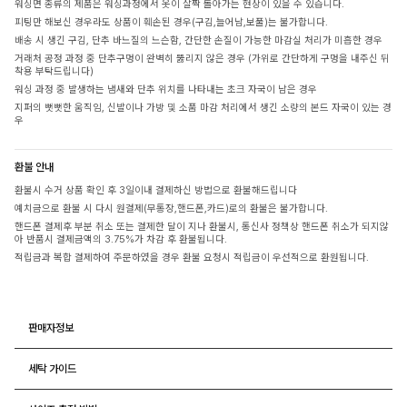
워싱면 종류의 제품은 워싱과정에서 옷이 살짝 돌아가는 현상이 있을 수 있습니다.
피팅만 해보신 경우라도 상품이 훼손된 경우(구김,늘어남,보풀)는 불가합니다.
배송 시 생긴 구김, 단추 바느질의 느슨함, 간단한 손질이 가능한 마감실 처리가 미흡한 경우
거래처 공정 과정 중 단추구멍이 완벽히 뚫리지 않은 경우 (가위로 간단하게 구멍을 내주신 뒤
착용 부탁드립니다)
워싱 과정 중 발생하는 냄새와 단추 위치를 나타내는 초크 자국이 남은 경우
지퍼의 뻣뻣한 움직임, 신발이나 가방 및 소품 마감 처리에서 생긴 소량의 본드 자국이 있는 경
우
환불 안내
환불시 수거 상품 확인 후 3일이내 결제하신 방법으로 환불해드립니다
예치금으로 환불 시 다시 원결제(무통장,핸드폰,카드)로의 환불은 불가합니다.
핸드폰 결제후 부분 취소 또는 결제한 달이 지나 환불시, 통신사 정책상 핸드폰 취소가 되지않
아 반품시 결제금액의 3.75%가 차감 후 환불됩니다.
적립금과 복합 결제하여 주문하였을 경우 환불 요청시 적립금이 우선적으로 환원됩니다.
판매자정보
세탁 가이드