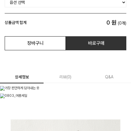
0
원
상품금액 합계
(
0
개)
장바구니
바로구매
상세정보
리뷰
(
0
)
Q&A