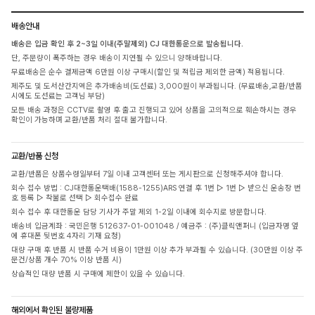
배송안내
배송은 입금 확인 후 2~3일 이내(주말제외) CJ 대한통운으로 발송됩니다.
단, 주문량이 폭주하는 경우 배송이 지연될 수 있으니 양해바랍니다.
무료배송은 순수 결제금액 6만원 이상 구매시(할인 및 적립금 제외한 금액) 적용됩니다.
제주도 및 도서산간지역은 추가배송비(도선료) 3,000원이 부과됩니다. (무료배송,교환/반품
시에도 도선료는 고객님 부담)
모든 배송 과정은 CCTV로 촬영 후 출고 진행되고 있어 상품을 고의적으로 훼손하시는 경우
확인이 가능하며 교환/반품 처리 절대 불가합니다.
교환/반품 신청
교환/반품은 상품수령일부터 7일 이내 고객센터 또는 게시판으로 신청해주셔야 합니다.
회수 접수 방법 : CJ대한통운택배(1588-1255)ARS 연결 후 1번 ▷ 1번 ▷ 받으신 운송장 번
호 등록 ▷ 착불로 선택 ▷ 회수접수 완료
회수 접수 후 대한통운 담당 기사가 주말 제외 1-2일 이내에 회수지로 방문합니다.
배송비 입금계좌 : 국민은행 512637-01-001048 / 예금주 : (주)클릭앤퍼니 (입금자명 옆
에 휴대폰 뒷번호 4자리 기재 요청)
대량 구매 후 반품 시 반품 수거 비용이 1만원 이상 추가 부과될 수 있습니다. (30만원 이상 주
문건/상품 개수 70% 이상 반품 시)
상습적인 대량 반품 시 구매에 제한이 있을 수 있습니다.
해외에서 확인된 불량제품