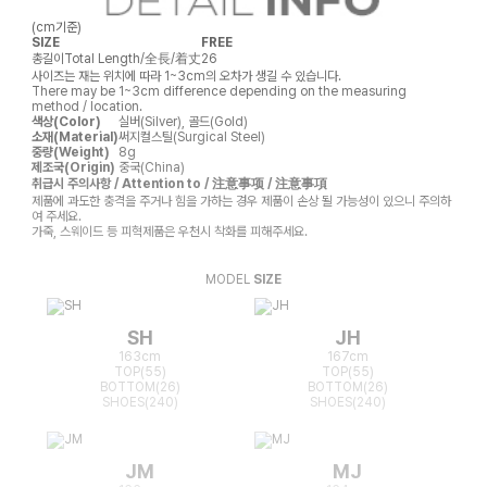
(cm기준)
SIZE
FREE
총길이
Total Length/全長/着丈
26
사이즈는 재는 위치에 따라 1~3cm의 오차가 생길 수 있습니다.
There may be 1~3cm difference depending on the measuring
method / location.
색상(Color)
실버(Silver), 골드(Gold)
소재(Material)
써지컬스틸(Surgical Steel)
중량(Weight)
8g
제조국(Origin)
중국(China)
취급시 주의사항 / Attention to / 注意事项 / 注意事項
제품에 과도한 충격을 주거나 힘을 가하는 경우 제품이 손상 될 가능성이 있으니 주의하
여 주세요.
가죽, 스웨이드 등 피혁제품은 우천시 착화를 피해주세요.
MODEL
SIZE
SH
JH
163cm
167cm
TOP(55)
TOP(55)
BOTTOM(26)
BOTTOM(26)
SHOES(240)
SHOES(240)
JM
MJ