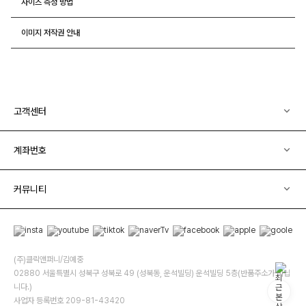
사이즈 측정 방법
이미지 저작권 안내
고객센터
계좌번호
커뮤니티
(주)클릭앤퍼니/김예중
02880 서울특별시 성북구 성북로 49 (성북동, 운석빌딩) 운석빌딩 5층(반품주소가 아닙
니다.)
사업자 등록번호 209-81-43420