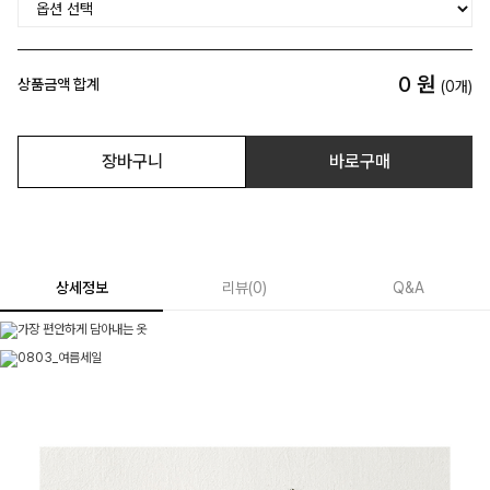
0
원
상품금액 합계
(
0
개)
장바구니
바로구매
상세정보
리뷰
(
0
)
Q&A