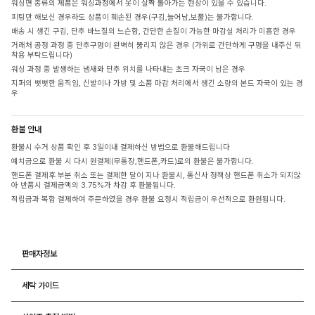
워싱면 종류의 제품은 워싱과정에서 옷이 살짝 돌아가는 현상이 있을 수 있습니다.
피팅만 해보신 경우라도 상품이 훼손된 경우(구김,늘어남,보풀)는 불가합니다.
배송 시 생긴 구김, 단추 바느질의 느슨함, 간단한 손질이 가능한 마감실 처리가 미흡한 경우
거래처 공정 과정 중 단추구멍이 완벽히 뚫리지 않은 경우 (가위로 간단하게 구멍을 내주신 뒤
착용 부탁드립니다)
워싱 과정 중 발생하는 냄새와 단추 위치를 나타내는 초크 자국이 남은 경우
지퍼의 뻣뻣한 움직임, 신발이나 가방 및 소품 마감 처리에서 생긴 소량의 본드 자국이 있는 경
우
환불 안내
환불시 수거 상품 확인 후 3일이내 결제하신 방법으로 환불해드립니다
예치금으로 환불 시 다시 원결제(무통장,핸드폰,카드)로의 환불은 불가합니다.
핸드폰 결제후 부분 취소 또는 결제한 달이 지나 환불시, 통신사 정책상 핸드폰 취소가 되지않
아 반품시 결제금액의 3.75%가 차감 후 환불됩니다.
적립금과 복합 결제하여 주문하였을 경우 환불 요청시 적립금이 우선적으로 환원됩니다.
판매자정보
세탁 가이드