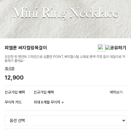
피엘룬 써지컬링목걸이
은은한 링 펜던트 디자인으로 심플한 POINT,써지컬스틸 소재로 변색 걱정 없이 데일리로 착
용하기 좋아요-
개 리뷰
12,900
신규가입 혜택
신규가입 혜택
혜택보기
무이자 카드
최대 6개월 무이자