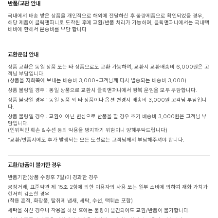
반품/교환 안내
국내에서 배송 받은 상품을 개인적으로 해외에 전달하신 후 불량제품으로 확인되었을 경우,
해당 제품이 클릭앤퍼니로 도착된 후에 교환/반품 처리가 가능하며, 클릭앤퍼니에서는 국내택
배비에 한해서 운송비를 부담 합니다
교환운임 안내
상품 교환은 동일 상품 또는 타 상품으로도 교환 가능하며, 교환시 교환배송비 6,000원은 고
객님 부담입니다.
(상품을 저희쪽에 보내는 배송비 3,000+고객님께 다시 발송되는 배송비 3,000)
상품 불량일 경우 : 동일 상품으로 교환시 클릭앤퍼니에서 왕복 운임을 모두 부담합니다.
상품 불량일 경우 : 동일 상품 외 타 상품이나 옵션 변경시 배송비 3,000원 고객님 부담입니
다.
상품 불량일 경우 : 교환이 아닌 변심으로 반품을 할 경우 초기 배송비 3,000원은 고객님 부
담입니다.
(인위적인 훼손 & 수선 등의 악용을 방지하기 위함이니 양해부탁드립니다)
*교환/반품시에도 추가 발생되는 모든 도선료는 고객님께서 부담해주셔야 합니다.
교환/반품이 불가한 경우
반품기한(상품 수령후 7일)이 경과한 경우
공정거래, 표준약관 제 15조 2항에 의한 이용자의 사용 또는 일부 소비에 의하여 재화 가치가
현저히 감소한 경우
(착용 흔적, 화장품, 탈취제 냄새, 세탁, 수선, 택훼손 포함)
세탁을 하신 경우나 착용을 하신 후에는 불량이 발견되어도 교환/반품이 불가합니다.