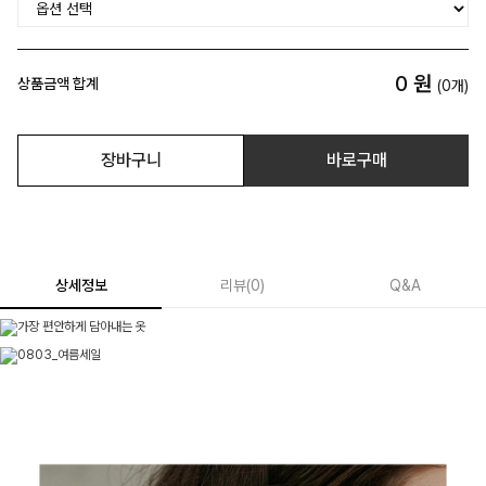
0
원
상품금액 합계
(
0
개)
장바구니
바로구매
상세정보
리뷰
(
0
)
Q&A