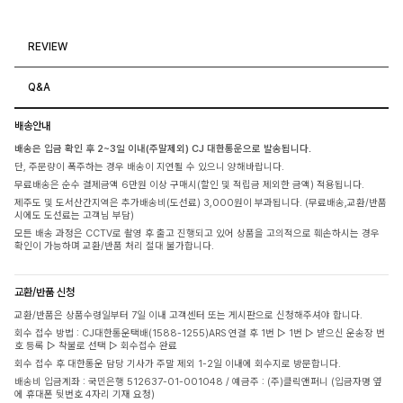
REVIEW
Q&A
배송안내
배송은 입금 확인 후 2~3일 이내(주말제외) CJ 대한통운으로 발송됩니다.
단, 주문량이 폭주하는 경우 배송이 지연될 수 있으니 양해바랍니다.
무료배송은 순수 결제금액 6만원 이상 구매시(할인 및 적립금 제외한 금액) 적용됩니다.
제주도 및 도서산간지역은 추가배송비(도선료) 3,000원이 부과됩니다. (무료배송,교환/반품
시에도 도선료는 고객님 부담)
모든 배송 과정은 CCTV로 촬영 후 출고 진행되고 있어 상품을 고의적으로 훼손하시는 경우
확인이 가능하며 교환/반품 처리 절대 불가합니다.
교환/반품 신청
교환/반품은 상품수령일부터 7일 이내 고객센터 또는 게시판으로 신청해주셔야 합니다.
회수 접수 방법 : CJ대한통운택배(1588-1255)ARS 연결 후 1번 ▷ 1번 ▷ 받으신 운송장 번
호 등록 ▷ 착불로 선택 ▷ 회수접수 완료
회수 접수 후 대한통운 담당 기사가 주말 제외 1-2일 이내에 회수지로 방문합니다.
배송비 입금계좌 : 국민은행 512637-01-001048 / 예금주 : (주)클릭앤퍼니 (입금자명 옆
에 휴대폰 뒷번호 4자리 기재 요청)