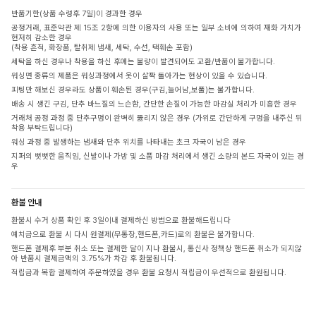
반품기한(상품 수령후 7일)이 경과한 경우
공정거래, 표준약관 제 15조 2항에 의한 이용자의 사용 또는 일부 소비에 의하여 재화 가치가
현저히 감소한 경우
(착용 흔적, 화장품, 탈취제 냄새, 세탁, 수선, 택훼손 포함)
세탁을 하신 경우나 착용을 하신 후에는 불량이 발견되어도 교환/반품이 불가합니다.
워싱면 종류의 제품은 워싱과정에서 옷이 살짝 돌아가는 현상이 있을 수 있습니다.
피팅만 해보신 경우라도 상품이 훼손된 경우(구김,늘어남,보풀)는 불가합니다.
배송 시 생긴 구김, 단추 바느질의 느슨함, 간단한 손질이 가능한 마감실 처리가 미흡한 경우
거래처 공정 과정 중 단추구멍이 완벽히 뚫리지 않은 경우 (가위로 간단하게 구멍을 내주신 뒤
착용 부탁드립니다)
워싱 과정 중 발생하는 냄새와 단추 위치를 나타내는 초크 자국이 남은 경우
지퍼의 뻣뻣한 움직임, 신발이나 가방 및 소품 마감 처리에서 생긴 소량의 본드 자국이 있는 경
우
환불 안내
환불시 수거 상품 확인 후 3일이내 결제하신 방법으로 환불해드립니다
예치금으로 환불 시 다시 원결제(무통장,핸드폰,카드)로의 환불은 불가합니다.
핸드폰 결제후 부분 취소 또는 결제한 달이 지나 환불시, 통신사 정책상 핸드폰 취소가 되지않
아 반품시 결제금액의 3.75%가 차감 후 환불됩니다.
적립금과 복합 결제하여 주문하였을 경우 환불 요청시 적립금이 우선적으로 환원됩니다.