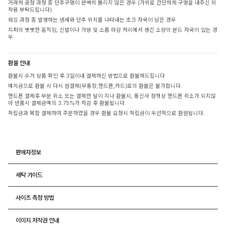
거래처 공정 과정 중 단추구멍이 완벽히 뚫리지 않은 경우 (가위로 간단하게 구멍을 내주신 뒤
착용 부탁드립니다)
워싱 과정 중 발생하는 냄새와 단추 위치를 나타내는 초크 자국이 남은 경우
지퍼의 뻣뻣한 움직임, 신발이나 가방 및 소품 마감 처리에서 생긴 소량의 본드 자국이 있는 경
우
환불 안내
환불시 수거 상품 확인 후 3일이내 결제하신 방법으로 환불해드립니다
예치금으로 환불 시 다시 원결제(무통장,핸드폰,카드)로의 환불은 불가합니다.
핸드폰 결제후 부분 취소 또는 결제한 달이 지나 환불시, 통신사 정책상 핸드폰 취소가 되지않
아 반품시 결제금액의 3.75%가 차감 후 환불됩니다.
적립금과 복합 결제하여 주문하였을 경우 환불 요청시 적립금이 우선적으로 환원됩니다.
판매자정보
세탁 가이드
사이즈 측정 방법
이미지 저작권 안내