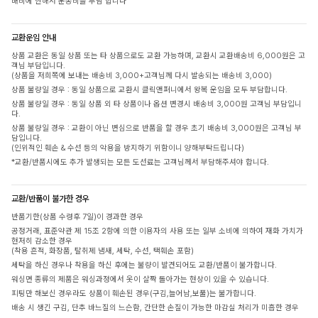
배비에 한해서 운송비를 부담 합니다
교환운임 안내
상품 교환은 동일 상품 또는 타 상품으로도 교환 가능하며, 교환시 교환배송비 6,000원은 고
객님 부담입니다.
(상품을 저희쪽에 보내는 배송비 3,000+고객님께 다시 발송되는 배송비 3,000)
상품 불량일 경우 : 동일 상품으로 교환시 클릭앤퍼니에서 왕복 운임을 모두 부담합니다.
상품 불량일 경우 : 동일 상품 외 타 상품이나 옵션 변경시 배송비 3,000원 고객님 부담입니
다.
상품 불량일 경우 : 교환이 아닌 변심으로 반품을 할 경우 초기 배송비 3,000원은 고객님 부
담입니다.
(인위적인 훼손 & 수선 등의 악용을 방지하기 위함이니 양해부탁드립니다)
*교환/반품시에도 추가 발생되는 모든 도선료는 고객님께서 부담해주셔야 합니다.
교환/반품이 불가한 경우
반품기한(상품 수령후 7일)이 경과한 경우
공정거래, 표준약관 제 15조 2항에 의한 이용자의 사용 또는 일부 소비에 의하여 재화 가치가
현저히 감소한 경우
(착용 흔적, 화장품, 탈취제 냄새, 세탁, 수선, 택훼손 포함)
세탁을 하신 경우나 착용을 하신 후에는 불량이 발견되어도 교환/반품이 불가합니다.
워싱면 종류의 제품은 워싱과정에서 옷이 살짝 돌아가는 현상이 있을 수 있습니다.
피팅만 해보신 경우라도 상품이 훼손된 경우(구김,늘어남,보풀)는 불가합니다.
배송 시 생긴 구김, 단추 바느질의 느슨함, 간단한 손질이 가능한 마감실 처리가 미흡한 경우