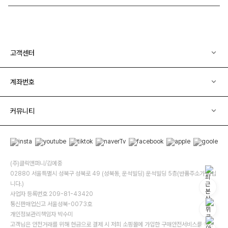
고객센터
계좌번호
커뮤니티
(주)클릭앤퍼니/김예중
02880 서울특별시 성북구 성북로 49 (성북동, 운석빌딩) 운석빌딩 5층(반품주소가 아닙
니다.)
사업자 등록번호 209-81-43420
통신판매업신고 서울성북-0073호
개인정보관리책임자 박수미
고객님은 안전거래를 위해 현금으로 결제 시 저희 소핑몰에 가입한 구매안전서비스를 이용