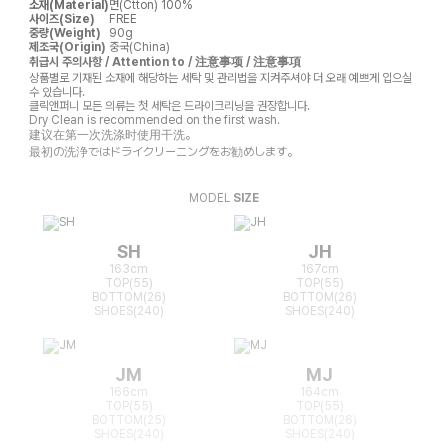
소재(Material)
면(Ctton) 100%
사이즈(Size)
FREE
중량(Weight)
90g
제조국(Origin)
중국(China)
취급시 주의사항 / Attention to / 注意事项 / 注意事項
상품별로 기재된 소재에 해당하는 세탁 및 관리법을 지켜주셔야 더 오래 예쁘게 입으실
수 있습니다.
클릭앤퍼니 모든 의류는 첫 세탁은 드라이크리닝을 권장합니다.
Dry Clean is recommended on the first wash.
建议在第一次洗涤时使用干洗。
最初の洗浄ではドライクリーニングをお勧めします。
MODEL
SIZE
SH
JH
163cm
167cm
TOP(55)
TOP(55)
BOTTOM(26)
BOTTOM(26)
SHOES(240)
SHOES(240)
JM
MJ
166cm
164cm
TOP(55)
TOP(55)
BOTTOM(25)
BOTTOM(26)
SHOES(240)
SHOES(240)