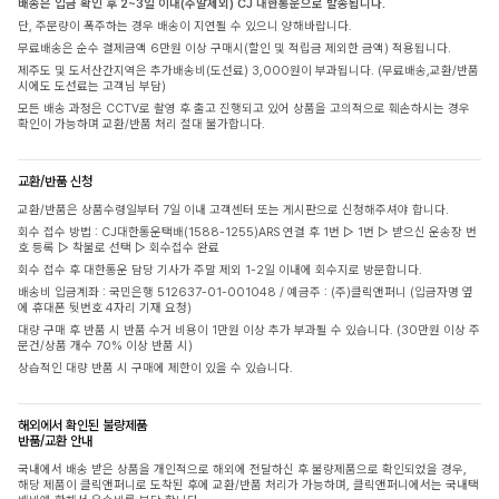
배송은 입금 확인 후 2~3일 이내(주말제외) CJ 대한통운으로 발송됩니다.
단, 주문량이 폭주하는 경우 배송이 지연될 수 있으니 양해바랍니다.
무료배송은 순수 결제금액 6만원 이상 구매시(할인 및 적립금 제외한 금액) 적용됩니다.
제주도 및 도서산간지역은 추가배송비(도선료) 3,000원이 부과됩니다. (무료배송,교환/반품
시에도 도선료는 고객님 부담)
모든 배송 과정은 CCTV로 촬영 후 출고 진행되고 있어 상품을 고의적으로 훼손하시는 경우
확인이 가능하며 교환/반품 처리 절대 불가합니다.
교환/반품 신청
교환/반품은 상품수령일부터 7일 이내 고객센터 또는 게시판으로 신청해주셔야 합니다.
회수 접수 방법 : CJ대한통운택배(1588-1255)ARS 연결 후 1번 ▷ 1번 ▷ 받으신 운송장 번
호 등록 ▷ 착불로 선택 ▷ 회수접수 완료
회수 접수 후 대한통운 담당 기사가 주말 제외 1-2일 이내에 회수지로 방문합니다.
배송비 입금계좌 : 국민은행 512637-01-001048 / 예금주 : (주)클릭앤퍼니 (입금자명 옆
에 휴대폰 뒷번호 4자리 기재 요청)
대량 구매 후 반품 시 반품 수거 비용이 1만원 이상 추가 부과될 수 있습니다. (30만원 이상 주
문건/상품 개수 70% 이상 반품 시)
상습적인 대량 반품 시 구매에 제한이 있을 수 있습니다.
해외에서 확인된 불량제품
반품/교환 안내
국내에서 배송 받은 상품을 개인적으로 해외에 전달하신 후 불량제품으로 확인되었을 경우,
해당 제품이 클릭앤퍼니로 도착된 후에 교환/반품 처리가 가능하며, 클릭앤퍼니에서는 국내택