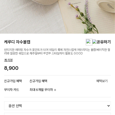
케루디 자수볼캡
빈티지한 레터링 자수가 포인트가 되어 데일리 룩에 자연스럽게 어우러지는 볼캡!베이직한 컬
러와 깔끔한 쉐입으로 캐주얼부터 꾸안꾸 스타일까지 활용도 GOOD
개 리뷰
8,900
신규가입 혜택
신규가입 혜택
혜택보기
무이자 카드
최대 6개월 무이자