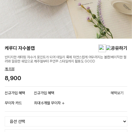
케루디 자수볼캡
빈티지한 레터링 자수가 포인트가 되어 데일리 룩에 자연스럽게 어우러지는 볼캡!베이직한 컬
러와 깔끔한 쉐입으로 캐주얼부터 꾸안꾸 스타일까지 활용도 GOOD
개 리뷰
8,900
신규가입 혜택
신규가입 혜택
혜택보기
무이자 카드
최대 6개월 무이자