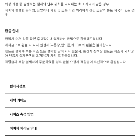
워싱 과정 중 발생하는 냄새와 단추 위치를 나타내는 초크 자국이 남은 경우
지퍼의 뻣뻣한 움직임, 신발이나 가방 및 소품 마감 처리에서 생긴 소량의 본드 자국이 있는 경
우
환불 안내
환불시 수거 상품 확인 후 3일이내 결제하신 방법으로 환불해드립니다
예치금으로 환불 시 다시 원결제(무통장,핸드폰,카드)로의 환불은 불가합니다.
핸드폰 결제후 부분 취소 또는 결제한 달이 지나 환불시, 통신사 정책상 핸드폰 취소가 되지않
아 반품시 결제금액의 3.75%가 차감 후 환불됩니다.
적립금과 복합 결제하여 주문하였을 경우 환불 요청시 적립금이 우선적으로 환원됩니다.
판매자정보
세탁 가이드
사이즈 측정 방법
이미지 저작권 안내