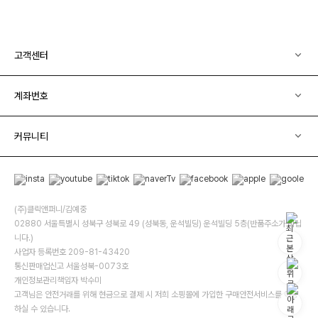
고객센터
계좌번호
커뮤니티
(주)클릭앤퍼니/김예중
02880 서울특별시 성북구 성북로 49 (성북동, 운석빌딩) 운석빌딩 5층(반품주소가 아닙
니다.)
사업자 등록번호 209-81-43420
통신판매업신고 서울성북-0073호
개인정보관리책임자 박수미
고객님은 안전거래를 위해 현금으로 결제 시 저희 소핑몰에 가입한 구매안전서비스를 이용
하실 수 있습니다.