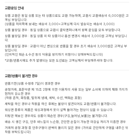
교환운임 안내
상품 교환은 동일 상품 또는 타 상품으로도 교환 가능하며, 교환시 교환배송비 6,000원은 고
객님 부담입니다.
(상품을 저희쪽에 보내는 배송비 3,000+고객님께 다시 발송되는 배송비 3,000)
상품 불량일 경우 : 동일 상품으로 교환시 클릭앤퍼니에서 왕복 운임을 모두 부담합니다.
상품 불량일 경우 : 동일 상품 외 타 상품이나 옵션 변경시 배송비 3,000원 고객님 부담입니
다.
상품 불량일 경우 : 교환이 아닌 변심으로 반품을 할 경우 초기 배송비 3,000원은 고객님 부
담입니다.
(인위적인 훼손 & 수선 등의 악용을 방지하기 위함이니 양해부탁드립니다)
*교환/반품시에도 추가 발생되는 모든 도선료는 고객님께서 부담해주셔야 합니다.
교환/반품이 불가한 경우
반품기한(상품 수령후 7일)이 경과한 경우
공정거래, 표준약관 제 15조 2항에 의한 이용자의 사용 또는 일부 소비에 의하여 재화 가치가
현저히 감소한 경우
(착용 흔적, 화장품, 탈취제 냄새, 세탁, 수선, 택훼손 포함)
세탁을 하신 경우나 착용을 하신 후에는 불량이 발견되어도 교환/반품이 불가합니다.
워싱면 종류의 제품은 워싱과정에서 옷이 살짝 돌아가는 현상이 있을 수 있습니다.
피팅만 해보신 경우라도 상품이 훼손된 경우(구김,늘어남,보풀)는 불가합니다.
배송 시 생긴 구김, 단추 바느질의 느슨함, 간단한 손질이 가능한 마감실 처리가 미흡한 경우
거래처 공정 과정 중 단추구멍이 완벽히 뚫리지 않은 경우 (가위로 간단하게 구멍을 내주신 뒤
착용 부탁드립니다)