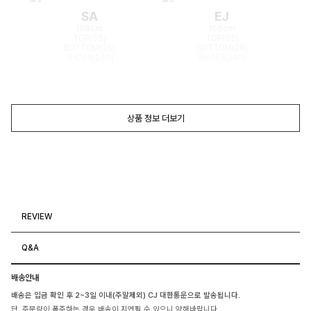
SA
EJ
168cm
165cm
TOP(55)
TOP(55)
BOTTOM(26)
BOTTOM(26)
SHOES(240)
SHOES(240)
상품 정보 더보기
REVIEW
Q&A
배송안내
배송은 입금 확인 후 2~3일 이내(주말제외) CJ 대한통운으로 발송됩니다.
단, 주문량이 폭주하는 경우 배송이 지연될 수 있으니 양해바랍니다.