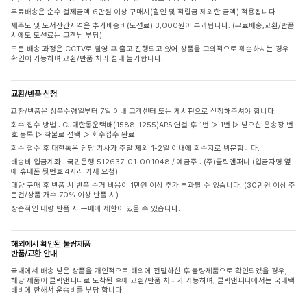
무료배송은 순수 결제금액 6만원 이상 구매시(할인 및 적립금 제외한 금액) 적용됩니다.
제주도 및 도서산간지역은 추가배송비(도선료) 3,000원이 부과됩니다. (무료배송,교환/반품
시에도 도선료는 고객님 부담)
모든 배송 과정은 CCTV로 촬영 후 출고 진행되고 있어 상품을 고의적으로 훼손하시는 경우
확인이 가능하며 교환/반품 처리 절대 불가합니다.
교환/반품 신청
교환/반품은 상품수령일부터 7일 이내 고객센터 또는 게시판으로 신청해주셔야 합니다.
회수 접수 방법 : CJ대한통운택배(1588-1255)ARS 연결 후 1번 ▷ 1번 ▷ 받으신 운송장 번
호 등록 ▷ 착불로 선택 ▷ 회수접수 완료
회수 접수 후 대한통운 담당 기사가 주말 제외 1-2일 이내에 회수지로 방문합니다.
배송비 입금계좌 : 국민은행 512637-01-001048 / 예금주 : (주)클릭앤퍼니 (입금자명 옆
에 휴대폰 뒷번호 4자리 기재 요청)
대량 구매 후 반품 시 반품 수거 비용이 1만원 이상 추가 부과될 수 있습니다. (30만원 이상 주
문건/상품 개수 70% 이상 반품 시)
상습적인 대량 반품 시 구매에 제한이 있을 수 있습니다.
해외에서 확인된 불량제품
반품/교환 안내
국내에서 배송 받은 상품을 개인적으로 해외에 전달하신 후 불량제품으로 확인되었을 경우,
해당 제품이 클릭앤퍼니로 도착된 후에 교환/반품 처리가 가능하며, 클릭앤퍼니에서는 국내택
배비에 한해서 운송비를 부담 합니다