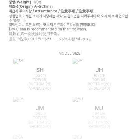
중량(Weight)
90g
제조국(Origin)
중국(China)
취급시 주의사항 / Attention to / 注意事项 / 注意事項
상품별로 기재된 소재에 해당하는 세탁 및 관리법을 지켜주셔야 더 오래 예쁘게 입으실
수 있습니다.
클릭앤퍼니 모든 의류는 첫 세탁은 드라이크리닝을 권장합니다.
Dry Clean is recommended on the first wash.
建议在第一次洗涤时使用干洗。
最初の洗浄ではドライクリーニングをお勧めします。
MODEL
SIZE
SH
JH
163cm
167cm
TOP(55)
TOP(55)
BOTTOM(26)
BOTTOM(26)
SHOES(240)
SHOES(240)
JM
MJ
166cm
164cm
TOP(55)
TOP(55)
BOTTOM(25)
BOTTOM(26)
SHOES(240)
SHOES(240)