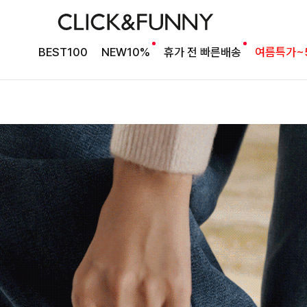
BEST100
NEW10%
휴가 전 빠른배송
여름특가~