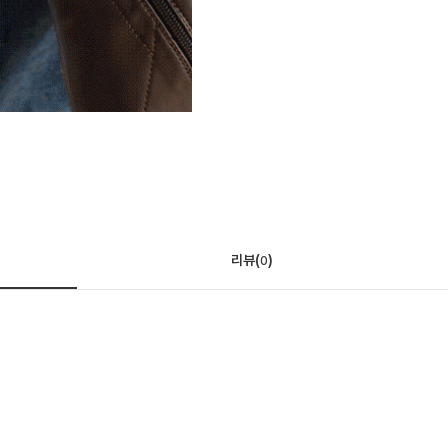
리뷰(
)
0