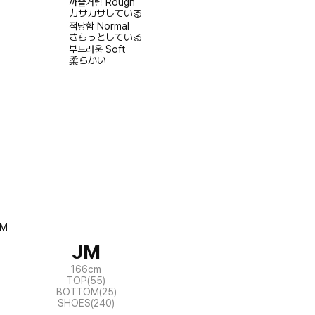
까슬거림
Rough
カサカサしている
적당함
Normal
さらっとしている
부드러움
Soft
柔らかい
JM
166cm
TOP(55)
BOTTOM(25)
SHOES(240)