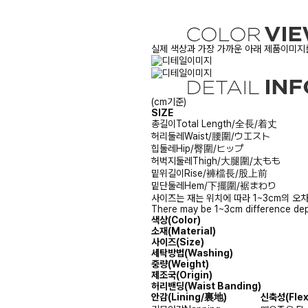
실제 색상과 가장 가까운 아래 제품이미지를
(cm기준)
SIZE
총길이
Total Length/全長/着丈
허리둘레
Waist/腰圍/ウエスト
힙둘레
Hip/臀圍/ヒップ
허벅지둘레
Thigh/大腿圍/太もも
밑위길이
Rise/褲檔長/股上前
밑단둘레
Hem/下擺圍/裾まわり
사이즈는 재는 위치에 따라 1~3cm의 오차
There may be 1~3cm difference dep
색상(Color)
소재(Material)
사이즈(Size)
세탁방법(Washing)
중량(Weight)
제조국(Origin)
허리밴딩(Waist Banding)
안감
(Lining/裏地)
신축성
(Fle