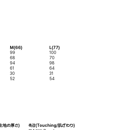
M(66)
L(77)
99
100
68
70
94
98
61
64
30
31
52
54
s/生地の厚さ)
촉감
(Touching/肌ざわり)