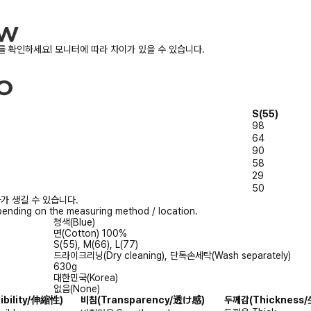
 확인하세요! 모니터에 따라 차이가 있을 수 있습니다.
S(55)
98
64
90
58
29
50
가 생길 수 있습니다.
ending on the measuring method / location.
청색(Blue)
면(Cotton) 100%
S(55), M(66), L(77)
드라이크리닝(Dry cleaning), 단독손세탁(Wash separately)
630g
대한민국(Korea)
없음(None)
xibility/伸縮性)
비침
(Transparency/透け感)
두께감
(Thicknes