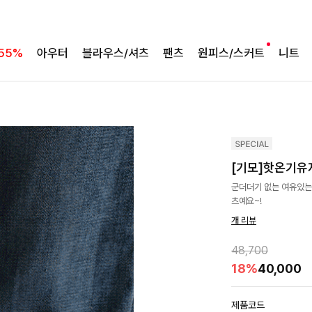
55%
아우터
블라우스/셔츠
팬츠
원피스/스커트
니트
[기모]핫온기유
군더더기 없는 여유있는
츠예요~!
개 리뷰
48,700
18%
40,000
제품코드