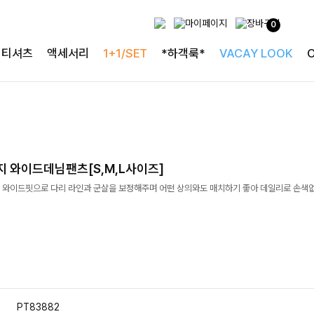
0
티셔츠
액세서리
1+1/SET
*하객룩*
VACAY LOOK
지 와이드데님팬츠[S,M,L사이즈]
 와이드핏으로 다리 라인과 군살을 보정해주며 어떤 상의와도 매치하기 좋아 데일리로 손색
PT83882