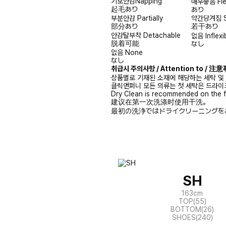
기모안감
Napping
매우좋음
Fl
起毛あり
あり
부분안감
Partially
약간당겨짐
部分あり
若干あり
안감탈부착
Detachable
없음
Inflexi
脱着可能
なし
없음
None
なし
취급시 주의사항 / Attention to / 
상품별로 기재된 소재에 해당하는 세탁 및
클릭앤퍼니 모든 의류는 첫 세탁은 드라이
Dry Clean is recommended on the f
建议在第一次洗涤时使用干洗。
最初の洗浄ではドライクリーニングを
SH
163cm
TOP(55)
BOTTOM(26)
SHOES(240)