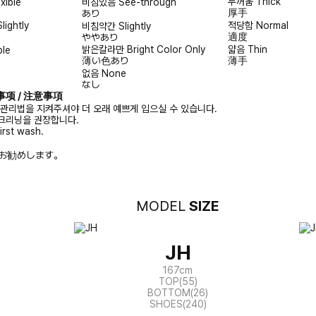
두꺼움
Thick
exible
비침있음
See-through
厚手
あり
Slightly
적당함
Normal
비침약간
Slightly
適度
ややあり
밝은칼라만
Bright Color Only
얇음
Thin
ble
薄い色あり
薄手
없음
None
なし
注意事项 / 注意事項
 관리법을 지켜주셔야 더 오래 예쁘게 입으실 수 있습니다.
크리닝을 권장합니다.
irst wash.
お勧めします。
MODEL
SIZE
JH
167cm
TOP(55)
BOTTOM(26)
SHOES(240)