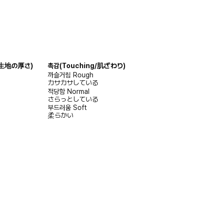
s/生地の厚さ)
촉감
(Touching/肌ざわり)
까슬거림
Rough
カサカサしている
적당함
Normal
さらっとしている
부드러움
Soft
柔らかい