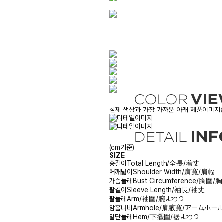
실제 색상과 가장 가까운 아래 제품이미지를
(cm기준)
SIZE
총길이
Total Length/全長/着丈
어깨넓이
Shoulder Width/肩寬/肩幅
가슴둘레
Bust Circumference/胸圍
팔길이
Sleeve Length/袖長/袖丈
팔둘레
Arm/袖圍/腕まわり
암홀너비
Armhole/肩腋寬/アームホー
밑단둘레
Hem/下擺圍/裾まわり