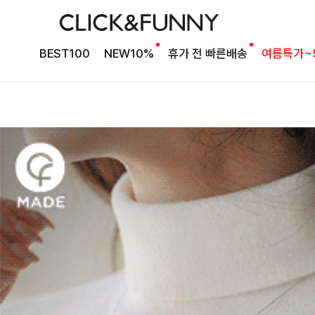
BEST100
NEW10%
휴가 전 빠른배송
여름특가~