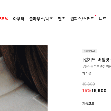
55%
아우터
블라우스/셔츠
팬츠
원피스/스커트
니트
[겉기모]버틸릿
부들부들 기분 좋은 착
개 리뷰
19,800
15%
16,900
제품코드