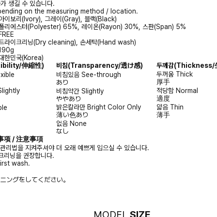
가 생길 수 있습니다.
ending on the measuring method / location.
아이보리(Ivory), 그레이(Gray), 블랙(Black)
폴리에스터(Polyester) 65%, 레이온(Rayon) 30%, 스판(Span) 5%
FREE
드라이크리닝(Dry cleaning), 손세탁(Hand wash)
190g
대한민국(Korea)
xibility/伸縮性)
비침
(Transparency/透け感)
두께감
(Thicknes
두꺼움
Thick
exible
비침있음
See-through
厚手
あり
Slightly
적당함
Normal
비침약간
Slightly
適度
ややあり
밝은칼라만
Bright Color Only
얇음
Thin
ble
薄い色あり
薄手
없음
None
なし
注意事项 / 注意事項
 관리법을 지켜주셔야 더 오래 예쁘게 입으실 수 있습니다.
크리닝을 권장합니다.
irst wash.
ニングをしてください。
MODEL
SIZE