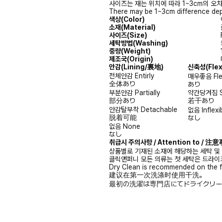
사이즈는 재는 위치에 따라 1~3cm의 오차
There may be 1~3cm difference dep
색상(Color)
소재(Material)
사이즈(Size)
세탁방법(Washing)
중량(Weight)
제조국(Origin)
안감
(Lining/裏地)
신축성
(Fle
전체안감
Entirly
매우좋음
Fl
全体あり
あり
부분안감
Partially
약간당겨짐
部分あり
若干あり
안감탈부착
Detachable
없음
Inflexi
脱着可能
なし
없음
None
なし
취급시 주의사항 / Attention to / 
상품별로 기재된 소재에 해당하는 세탁 및
클릭앤퍼니 모든 의류는 첫 세탁은 드라이
Dry Clean is recommended on the f
建议在第一次洗涤时使用干洗。
最初の洗濯は専門店にてドライクリー