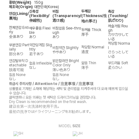
중량(Weight)
150g
제조국(Origin)
대한민국(Korea)
두께감
신축성
비침
촉감
안감
(Lining/
(Flexibility/
(Transparency/
(Thickness/生
(Touching/
裏地)
伸縮性)
透け感)
肌ざわり)
地の厚さ)
까슬거림
Rou
전체안감
Enti
매우좋음
Flexi
비침있음
See-thro
두꺼움
Thick
gh
rly
ble
ugh
厚手
カサカサして
全体あり
あり
あり
いる
적당함
Norma
부분안감
Part
약간당겨짐
Slig
적당함
Normal
비침약간
Slightly
l
ially
htly
適度
ややあり
さらっとして
部分あり
若干あり
いる
안감탈부착
D
밝은칼라만
Bright
얇음
Thin
부드러움
Soft
없음
Inflexible
etachable
Color Only
なし
薄手
柔らかい
脱着可能
薄い色あり
없음
None
없음
None
なし
なし
취급시 주의사항 / Attention to / 注意事项 / 注意事項
상품별로 기재된 소재에 해당하는 세탁 및 관리법을 지켜주셔야 더 오래 예쁘게 입으실
수 있습니다.
클릭앤퍼니 모든 의류는 첫 세탁은 드라이크리닝을 권장합니다.
Dry Clean is recommended on the first wash.
建议在第一次洗涤时使用干洗。
最初の洗浄ではドライクリーニングをお勧めします。
MODEL
SIZE