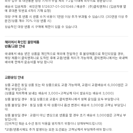
회수 접수 후 대한통운 담당 기사가 주말 제외 1-2일 이내에 회수지로 방문합니다.
배송비 입금계좌 : 국민은행 512637-01-001048 / 예금주 : (주)클릭앤퍼니 (입금자명 옆
에 휴대폰 뒷번호 4자리 기재 요청)
대량 구매 후 반품 시 반품 수거 비용이 1만원 이상 추가 부과될 수 있습니다. (30만원 이상 주
문건/상품 개수 70% 이상 반품 시)
상습적인 대량 반품 시 구매에 제한이 있을 수 있습니다.
해외에서 확인된 불량제품
반품/교환 안내
국내에서 배송 받은 상품을 개인적으로 해외에 전달하신 후 불량제품으로 확인되었을 경우,
해당 제품이 클릭앤퍼니로 도착된 후에 교환/반품 처리가 가능하며, 클릭앤퍼니에서는 국내택
배비에 한해서 운송비를 부담 합니다
교환운임 안내
상품 교환은 동일 상품 또는 타 상품으로도 교환 가능하며, 교환시 교환배송비 6,000원은 고
객님 부담입니다.
(상품을 저희쪽에 보내는 배송비 3,000+고객님께 다시 발송되는 배송비 3,000)
상품 불량일 경우 : 동일 상품으로 교환시 클릭앤퍼니에서 왕복 운임을 모두 부담합니다.
상품 불량일 경우 : 동일 상품 외 타 상품이나 옵션 변경시 배송비 3,000원 고객님 부담입니
다.
상품 불량일 경우 : 교환이 아닌 변심으로 반품을 할 경우 초기 배송비 3,000원은 고객님 부
담입니다.
(인위적인 훼손 & 수선 등의 악용을 방지하기 위함이니 양해부탁드립니다)
*교환/반품시에도 추가 발생되는 모든 도선료는 고객님께서 부담해주셔야 합니다.