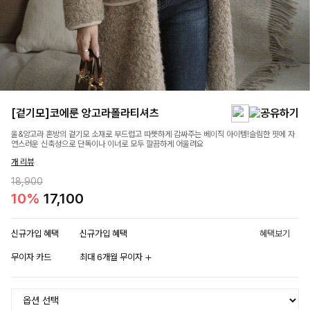
[겉기모]코에룬 앙고라폴라티셔츠
울&앙고라 혼방의 겉기모 소재로 부드럽고 따뜻하게 감싸주는 베이직 아이템!슬림한 핏에 자
연스러운 신축성으로 단독이나 이너로 모두 깔끔하게 어울려요
개 리뷰
18,900
10%
17,100
신규가입 혜택
신규가입 혜택
혜택보기
무이자 카드
최대 6개월 무이자