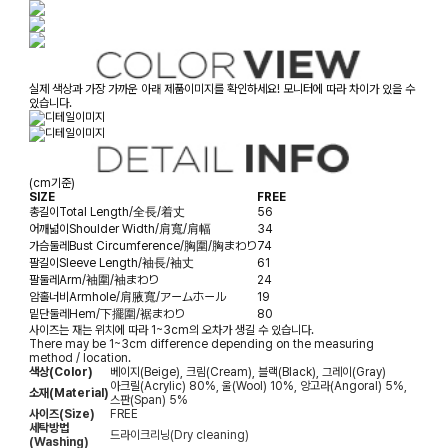
실제 색상과 가장 가까운 아래 제품이미지를 확인하세요! 모니터에 따라 차이가 있을 수
있습니다.
(cm기준)
SIZE
FREE
총길이
Total Length/全長/着丈
56
어깨넓이
Shoulder Width/肩寬/肩幅
34
가슴둘레
Bust Circumference/胸圍/胸まわり
74
팔길이
Sleeve Length/袖長/袖丈
61
팔둘레
Arm/袖圍/袖まわり
24
암홀너비
Armhole/肩腋寬/アームホール
19
밑단둘레
Hem/下擺圍/裾まわり
80
사이즈는 재는 위치에 따라 1~3cm의 오차가 생길 수 있습니다.
There may be 1~3cm difference depending on the measuring
method / location.
색상(Color)
베이지(Beige), 크림(Cream), 블랙(Black), 그레이(Gray)
아크릴(Acrylic) 80%, 울(Wool) 10%, 앙고라(Angoral) 5%,
소재(Material)
스판(Span) 5%
사이즈(Size)
FREE
세탁방법
드라이크리닝(Dry cleaning)
(Washing)