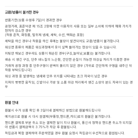
교환/반품이 불가한 경우
반품기한(상품 수령후 7일)이 경과한 경우
공정거래, 표준약관 제 15조 2항에 의한 이용자의 사용 또는 일부 소비에 의하여 재화 가치가
현저히 감소한 경우
(착용 흔적, 화장품, 탈취제 냄새, 세탁, 수선, 택훼손 포함)
세탁을 하신 경우나 착용을 하신 후에는 불량이 발견되어도 교환/반품이 불가합니다.
워싱면 종류의 제품은 워싱과정에서 옷이 살짝 돌아가는 현상이 있을 수 있습니다.
피팅만 해보신 경우라도 상품이 훼손된 경우(구김,늘어남,보풀)는 불가합니다.
배송 시 생긴 구김, 단추 바느질의 느슨함, 간단한 손질이 가능한 마감실 처리가 미흡한 경우
거래처 공정 과정 중 단추구멍이 완벽히 뚫리지 않은 경우 (가위로 간단하게 구멍을 내주신 뒤
착용 부탁드립니다)
워싱 과정 중 발생하는 냄새와 단추 위치를 나타내는 초크 자국이 남은 경우
지퍼의 뻣뻣한 움직임, 신발이나 가방 및 소품 마감 처리에서 생긴 소량의 본드 자국이 있는 경
우
환불 안내
환불시 수거 상품 확인 후 3일이내 결제하신 방법으로 환불해드립니다
예치금으로 환불 시 다시 원결제(무통장,핸드폰,카드)로의 환불은 불가합니다.
핸드폰 결제후 부분 취소 또는 결제한 달이 지나 환불시, 통신사 정책상 핸드폰 취소가 되지않
아 반품시 결제금액의 3.75%가 차감 후 환불됩니다.
적립금과 복합 결제하여 주문하였을 경우 환불 요청시 적립금이 우선적으로 환원됩니다.