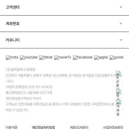
고객센터
계좌번호
커뮤니티
(주)클릭앤퍼니/김예중
02880 서울특별시 성북구 성북로 49 (성북동, 운석빌딩) 운석빌딩 5층(반품주소가 아닙
니다.)
사업자 등록번호 209-81-43420
통신판매업신고 서울성북-0073호
개인정보관리책임자 박수미
고객님은 안전거래를 위해 현금으로 결제 시 저희 소핑몰에 가입한 구매안전서비스를 이용
하실 수 있습니다.
이용약관
개인정보처리방침
제휴/도매문의
사업자정보확인