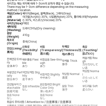
사이즈는 재는 위치에 따라 1~3cm의 오차가 생길 수 있습니다.
There may be 1~3cm difference depending on the measuring
method / location.
색상(Color)
베이지(Beige), 블랙(Black), 그레이(Gray)
소재
아크릴(Acrylic) 30%, 나일론(Nylon) 20%, 폴리에스터(Polyeste
(Material)
r) 30%, 비스코스(Viscose) 20%
사이즈(Size)
FREE
세탁방법
드라이크리닝(Dry cleaning)
(Washing)
중량
410g
(Weight)
제조국
중국(China)
(Origin)
두께감
신축성
비침
촉감
안감
(Lining/
(Flexibility/
(Transparency/
(Thickness/生
(Touching/
裏地)
伸縮性)
透け感)
肌ざわり)
地の厚さ)
까슬거림
Rou
전체안감
Enti
매우좋음
Flexi
비침있음
See-thro
두꺼움
Thick
gh
rly
ble
ugh
厚手
カサカサして
全体あり
あり
あり
いる
적당함
Norma
부분안감
Part
약간당겨짐
Slig
적당함
Normal
비침약간
Slightly
l
ially
htly
適度
ややあり
さらっとして
部分あり
若干あり
いる
안감탈부착
D
밝은칼라만
Bright
얇음
Thin
부드러움
Soft
없음
Inflexible
etachable
Color Only
なし
薄手
柔らかい
脱着可能
薄い色あり
없음
None
없음
None
なし
なし
취급시 주의사항 / Attention to / 注意事项 / 注意事項
상품별로 기재된 소재에 해당하는 세탁 및 관리법을 지켜주셔야 더 오래 예쁘게 입으실