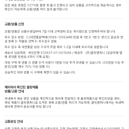
모든 배송 과정은 CCTV로 촬영 후 출고 진행되고 있어 상품을 고의적으로 훼손하시는 경우
확인이 가능하며 교환/반품 처리 절대 불가합니다.
교환/반품 신청
교환/반품은 상품수령일부터 7일 이내 고객센터 또는 게시판으로 신청해주셔야 합니다.
회수 접수 방법 : CJ대한통운택배(1588-1255)ARS 연결 후 1번 ▷ 1번 ▷ 받으신 운송장 번
호 등록 ▷ 착불로 선택 ▷ 회수접수 완료
회수 접수 후 대한통운 담당 기사가 주말 제외 1-2일 이내에 회수지로 방문합니다.
배송비 입금계좌 : 국민은행 512637-01-001048 / 예금주 : (주)클릭앤퍼니 (입금자명 옆
에 휴대폰 뒷번호 4자리 기재 요청)
대량 구매 후 반품 시 반품 수거 비용이 1만원 이상 추가 부과될 수 있습니다. (30만원 이상 주
문건/상품 개수 70% 이상 반품 시)
상습적인 대량 반품 시 구매에 제한이 있을 수 있습니다.
해외에서 확인된 불량제품
반품/교환 안내
국내에서 배송 받은 상품을 개인적으로 해외에 전달하신 후 불량제품으로 확인되었을 경우,
해당 제품이 클릭앤퍼니로 도착된 후에 교환/반품 처리가 가능하며, 클릭앤퍼니에서는 국내택
배비에 한해서 운송비를 부담 합니다
교환운임 안내
상품 교환은 동일 상품 또는 타 상품으로도 교환 가능하며, 교환시 교환배송비 6,000원은 고