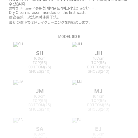
수 있습니다.
클릭앤퍼니 모든 의류는 첫 세탁은 드라이크리닝을 권장합니다.
Dry Clean is recommended on the first wash.
建议在第一次洗涤时使用干洗。
最初の洗浄ではドライクリーニングをお勧めします。
MODEL
SIZE
SH
JH
163cm
167cm
TOP(55)
TOP(55)
BOTTOM(26)
BOTTOM(26)
SHOES(240)
SHOES(240)
JM
MJ
166cm
164cm
TOP(55)
TOP(55)
BOTTOM(25)
BOTTOM(26)
SHOES(240)
SHOES(240)
SA
EJ
168cm
165cm