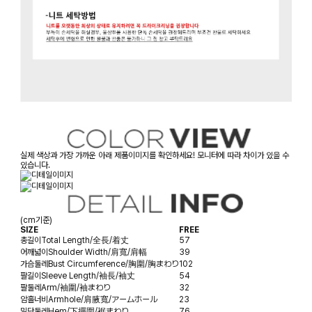
실제 색상과 가장 가까운 아래 제품이미지를 확인하세요! 모니터에 따라 차이가 있을 수
있습니다.
(cm기준)
SIZE
FREE
총길이
Total Length/全長/着丈
57
어깨넓이
Shoulder Width/肩寬/肩幅
39
가슴둘레
Bust Circumference/胸圍/胸まわり
102
팔길이
Sleeve Length/袖長/袖丈
54
팔둘레
Arm/袖圍/袖まわり
32
암홀너비
Armhole/肩腋寬/アームホール
23
밑단둘레
Hem/下擺圍/裾まわり
76