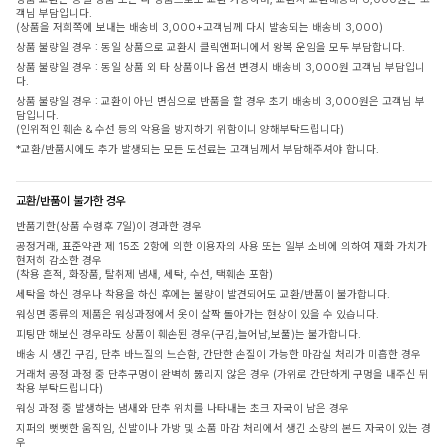
객님 부담입니다.
(상품을 저희쪽에 보내는 배송비 3,000+고객님께 다시 발송되는 배송비 3,000)
상품 불량일 경우 : 동일 상품으로 교환시 클릭앤퍼니에서 왕복 운임을 모두 부담합니다.
상품 불량일 경우 : 동일 상품 외 타 상품이나 옵션 변경시 배송비 3,000원 고객님 부담입니
다.
상품 불량일 경우 : 교환이 아닌 변심으로 반품을 할 경우 초기 배송비 3,000원은 고객님 부
담입니다.
(인위적인 훼손 & 수선 등의 악용을 방지하기 위함이니 양해부탁드립니다)
*교환/반품시에도 추가 발생되는 모든 도선료는 고객님께서 부담해주셔야 합니다.
교환/반품이 불가한 경우
반품기한(상품 수령후 7일)이 경과한 경우
공정거래, 표준약관 제 15조 2항에 의한 이용자의 사용 또는 일부 소비에 의하여 재화 가치가
현저히 감소한 경우
(착용 흔적, 화장품, 탈취제 냄새, 세탁, 수선, 택훼손 포함)
세탁을 하신 경우나 착용을 하신 후에는 불량이 발견되어도 교환/반품이 불가합니다.
워싱면 종류의 제품은 워싱과정에서 옷이 살짝 돌아가는 현상이 있을 수 있습니다.
피팅만 해보신 경우라도 상품이 훼손된 경우(구김,늘어남,보풀)는 불가합니다.
배송 시 생긴 구김, 단추 바느질의 느슨함, 간단한 손질이 가능한 마감실 처리가 미흡한 경우
거래처 공정 과정 중 단추구멍이 완벽히 뚫리지 않은 경우 (가위로 간단하게 구멍을 내주신 뒤
착용 부탁드립니다)
워싱 과정 중 발생하는 냄새와 단추 위치를 나타내는 초크 자국이 남은 경우
지퍼의 뻣뻣한 움직임, 신발이나 가방 및 소품 마감 처리에서 생긴 소량의 본드 자국이 있는 경
우