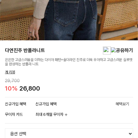
다연진주 반폴라니트
은은한 고급스러움을 더하는 다이아 패턴+숄더라인 진주로 더욱 우아하고 고급스러운 실루엣
을 완성하는 반폴라 니트
개 리뷰
29,700
10%
26,800
신규가입 혜택
신규가입 혜택
혜택보기
무이자 카드
최대 6개월 무이자