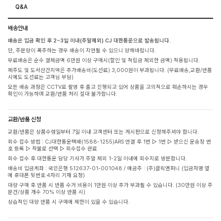
Q&A
배송안내
배송은 입금 확인 후 2~3일 이내(주말제외) CJ 대한통운으로 발송됩니다.
단, 주문량이 폭주하는 경우 배송이 지연될 수 있으니 양해바랍니다.
무료배송은 순수 결제금액 6만원 이상 구매시(할인 및 적립금 제외한 금액) 적용됩니다.
제주도 및 도서산간지역은 추가배송비(도선료) 3,000원이 부과됩니다. (무료배송,교환/반품
시에도 도선료는 고객님 부담)
모든 배송 과정은 CCTV로 촬영 후 출고 진행되고 있어 상품을 고의적으로 훼손하시는 경우
확인이 가능하며 교환/반품 처리 절대 불가합니다.
교환/반품 신청
교환/반품은 상품수령일부터 7일 이내 고객센터 또는 게시판으로 신청해주셔야 합니다.
회수 접수 방법 : CJ대한통운택배(1588-1255)ARS 연결 후 1번 ▷ 1번 ▷ 받으신 운송장 번
호 등록 ▷ 착불로 선택 ▷ 회수접수 완료
회수 접수 후 대한통운 담당 기사가 주말 제외 1-2일 이내에 회수지로 방문합니다.
배송비 입금계좌 : 국민은행 512637-01-001048 / 예금주 : (주)클릭앤퍼니 (입금자명 옆
에 휴대폰 뒷번호 4자리 기재 요청)
대량 구매 후 반품 시 반품 수거 비용이 1만원 이상 추가 부과될 수 있습니다. (30만원 이상 주
문건/상품 개수 70% 이상 반품 시)
상습적인 대량 반품 시 구매에 제한이 있을 수 있습니다.