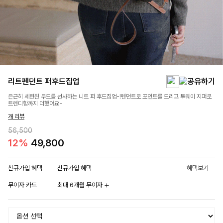
리트펜던트 퍼후드집업
은근히 세련된 무드를 선사하는 니트 퍼 후드집업-!펜던트로 포인트를 드리고 투웨이 지퍼로
트렌디함까지 더했어요-
개 리뷰
56,500
12%
49,800
신규가입 혜택
신규가입 혜택
혜택보기
무이자 카드
최대 6개월 무이자