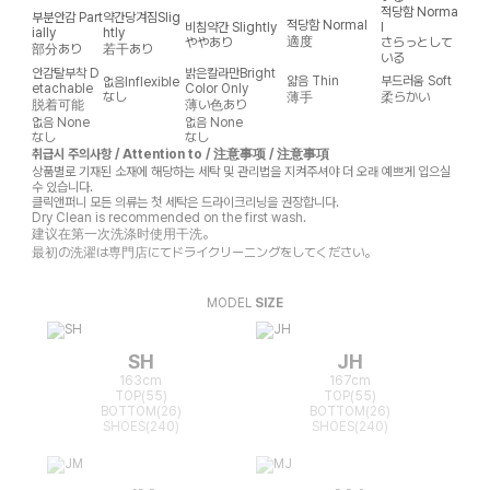
적당함
Norma
부분안감
Part
약간당겨짐
Slig
적당함
Normal
비침약간
Slightly
l
ially
htly
適度
ややあり
さらっとして
部分あり
若干あり
いる
안감탈부착
D
밝은칼라만
Bright
얇음
Thin
부드러움
Soft
없음
Inflexible
etachable
Color Only
なし
薄手
柔らかい
脱着可能
薄い色あり
없음
None
없음
None
なし
なし
취급시 주의사항 / Attention to / 注意事项 / 注意事項
상품별로 기재된 소재에 해당하는 세탁 및 관리법을 지켜주셔야 더 오래 예쁘게 입으실
수 있습니다.
클릭앤퍼니 모든 의류는 첫 세탁은 드라이크리닝을 권장합니다.
Dry Clean is recommended on the first wash.
建议在第一次洗涤时使用干洗。
最初の洗濯は専門店にてドライクリーニングをしてください。
MODEL
SIZE
SH
JH
163cm
167cm
TOP(55)
TOP(55)
BOTTOM(26)
BOTTOM(26)
SHOES(240)
SHOES(240)