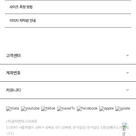
사이즈 측정 방법
이미지 저작권 안내
고객센터
계좌번호
커뮤니티
(주)클릭앤퍼니/김예중
02880 서울특별시 성북구 성북로 49 (성북동, 운석빌딩) 운석빌딩 5층(반품주소가 아닙
니다.)