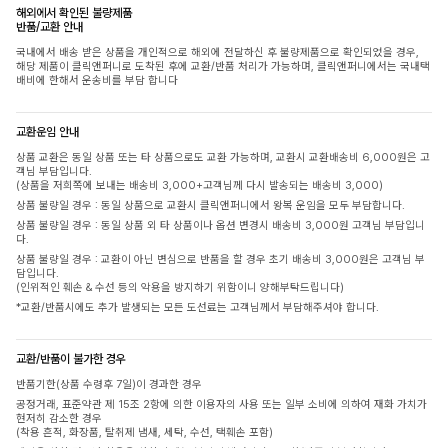
해외에서 확인된 불량제품
반품/교환 안내
국내에서 배송 받은 상품을 개인적으로 해외에 전달하신 후 불량제품으로 확인되었을 경우,
해당 제품이 클릭앤퍼니로 도착된 후에 교환/반품 처리가 가능하며, 클릭앤퍼니에서는 국내택
배비에 한해서 운송비를 부담 합니다
교환운임 안내
상품 교환은 동일 상품 또는 타 상품으로도 교환 가능하며, 교환시 교환배송비 6,000원은 고
객님 부담입니다.
(상품을 저희쪽에 보내는 배송비 3,000+고객님께 다시 발송되는 배송비 3,000)
상품 불량일 경우 : 동일 상품으로 교환시 클릭앤퍼니에서 왕복 운임을 모두 부담합니다.
상품 불량일 경우 : 동일 상품 외 타 상품이나 옵션 변경시 배송비 3,000원 고객님 부담입니
다.
상품 불량일 경우 : 교환이 아닌 변심으로 반품을 할 경우 초기 배송비 3,000원은 고객님 부
담입니다.
(인위적인 훼손 & 수선 등의 악용을 방지하기 위함이니 양해부탁드립니다)
*교환/반품시에도 추가 발생되는 모든 도선료는 고객님께서 부담해주셔야 합니다.
교환/반품이 불가한 경우
반품기한(상품 수령후 7일)이 경과한 경우
공정거래, 표준약관 제 15조 2항에 의한 이용자의 사용 또는 일부 소비에 의하여 재화 가치가
현저히 감소한 경우
(착용 흔적, 화장품, 탈취제 냄새, 세탁, 수선, 택훼손 포함)