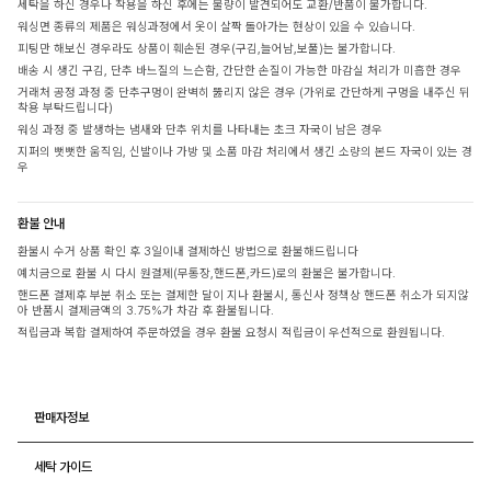
세탁을 하신 경우나 착용을 하신 후에는 불량이 발견되어도 교환/반품이 불가합니다.
워싱면 종류의 제품은 워싱과정에서 옷이 살짝 돌아가는 현상이 있을 수 있습니다.
피팅만 해보신 경우라도 상품이 훼손된 경우(구김,늘어남,보풀)는 불가합니다.
배송 시 생긴 구김, 단추 바느질의 느슨함, 간단한 손질이 가능한 마감실 처리가 미흡한 경우
거래처 공정 과정 중 단추구멍이 완벽히 뚫리지 않은 경우 (가위로 간단하게 구멍을 내주신 뒤
착용 부탁드립니다)
워싱 과정 중 발생하는 냄새와 단추 위치를 나타내는 초크 자국이 남은 경우
지퍼의 뻣뻣한 움직임, 신발이나 가방 및 소품 마감 처리에서 생긴 소량의 본드 자국이 있는 경
우
환불 안내
환불시 수거 상품 확인 후 3일이내 결제하신 방법으로 환불해드립니다
예치금으로 환불 시 다시 원결제(무통장,핸드폰,카드)로의 환불은 불가합니다.
핸드폰 결제후 부분 취소 또는 결제한 달이 지나 환불시, 통신사 정책상 핸드폰 취소가 되지않
아 반품시 결제금액의 3.75%가 차감 후 환불됩니다.
적립금과 복합 결제하여 주문하였을 경우 환불 요청시 적립금이 우선적으로 환원됩니다.
판매자정보
세탁 가이드