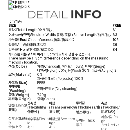
(cm기준)
SIZE
FREE
총길이
Total Length/全長/着丈
61
어깨+소매(단면)
Shoulder Width/肩寬/肩幅+Sleeve Length/袖長/袖丈
63
가슴둘레
Bust Circumference/胸圍/胸まわり
106
팔둘레
Arm/袖圍/腕まわり
36
밑단둘레
Hem/下擺圍/裾まわり
84
사이즈는 재는 위치에 따라 1~3cm의 오차가 생길 수 있습니다.
There may be 1~3cm difference depending on the measuring
method / location.
색상(Color)
챠콜(Charcoal), 아이보리(Iovry), 베이지(Beige)
나일론(Nylon) 50%, 울(Wool) 30%, 아크릴(Acrylic) 2
소재(Material)
0%
퍼-폴리에스터(Polyester) 100%
사이즈(Size)
FREE
세탁방법
드라이크리닝(Dry cleaning)
(Washing)
중량(Weight)
740g
제조국(Origin)
중국(China)
두께감
신축성
비침
촉감
안감
(Lining/
(Flexibility/
(Transparency/
(Thickness/生
(Touching/
裏地)
伸縮性)
透け感)
肌ざわり)
地の厚さ)
까슬거림
Rou
전체안감
Entir
매우좋음
Flexib
비침있음
See-thro
두꺼움
Thick
gh
ly
le
ugh
厚手
カサカサして
全体あり
あり
あり
いる