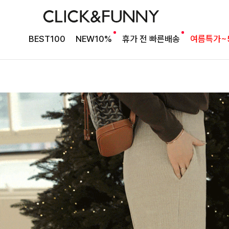
BEST100
NEW10%
휴가 전 빠른배송
여름특가~