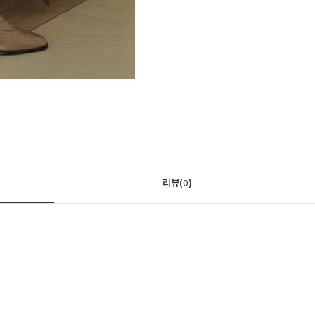
리뷰(
)
0