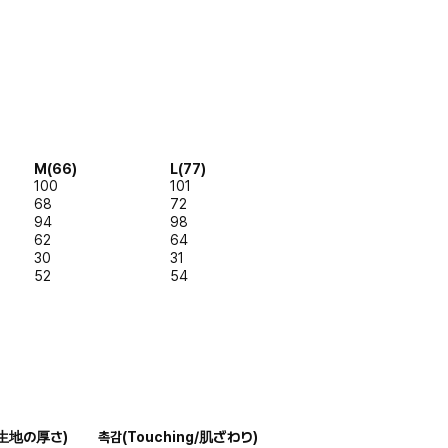
M(66)
L(77)
100
101
68
72
94
98
62
64
30
31
52
54
s/生地の厚さ)
촉감
(Touching/肌ざわり)