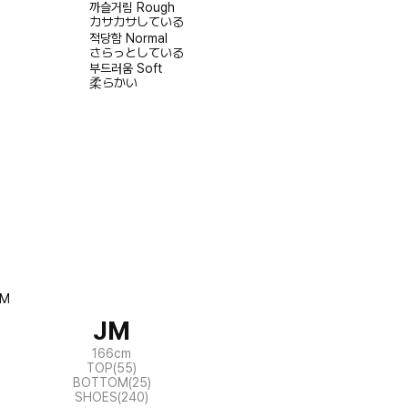
까슬거림
Rough
カサカサしている
적당함
Normal
さらっとしている
부드러움
Soft
柔らかい
JM
166cm
TOP(55)
BOTTOM(25)
SHOES(240)