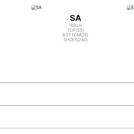
SA
168cm
TOP(55)
BOTTOM(26)
SHOES(240)