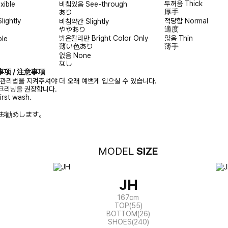
두꺼움
Thick
exible
비침있음
See-through
厚手
あり
Slightly
적당함
Normal
비침약간
Slightly
適度
ややあり
밝은칼라만
Bright Color Only
얇음
Thin
ble
薄い色あり
薄手
없음
None
なし
注意事项 / 注意事項
 관리법을 지켜주셔야 더 오래 예쁘게 입으실 수 있습니다.
크리닝을 권장합니다.
irst wash.
お勧めします。
MODEL
SIZE
JH
167cm
TOP(55)
BOTTOM(26)
SHOES(240)