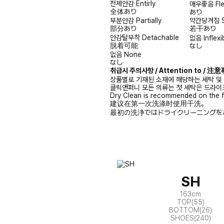
전체안감
Entirly
매우좋음
Fl
全体あり
あり
부분안감
Partially
약간당겨짐
部分あり
若干あり
안감탈부착
Detachable
없음
Inflexi
脱着可能
なし
없음
None
なし
취급시 주의사항 / Attention to / 
상품별로 기재된 소재에 해당하는 세탁 및
클릭앤퍼니 모든 의류는 첫 세탁은 드라이
Dry Clean is recommended on the f
建议在第一次洗涤时使用干洗。
最初の洗浄ではドライクリーニングを
SH
163cm
TOP(55)
BOTTOM(26)
SHOES(240)