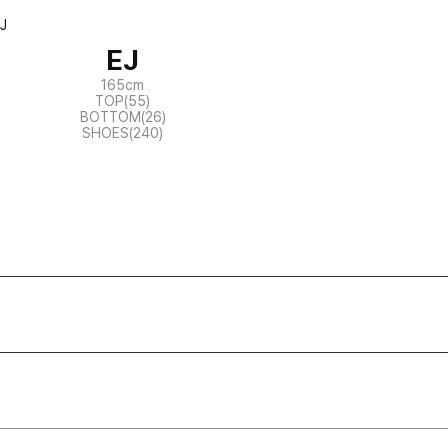
EJ
165cm
TOP(55)
BOTTOM(26)
SHOES(240)