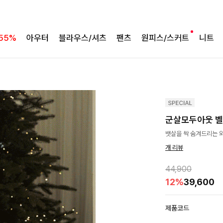
55%
아우터
블라우스/셔츠
팬츠
원피스/스커트
니트
군살모두아웃 벨
뱃살을 싹 숨겨드리는 
개 리뷰
44,900
12%
39,600
제품코드