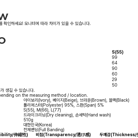
 확인하세요! 모니터에 따라 차이가 있을 수 있습니다.
S(55)
99
64
90
60
29
50
가 생길 수 있습니다.
ending on the measuring method / location.
아이보리(Ivory), 베이지(Beige), 브라운(Brown), 블랙(Black)
폴리에스터(Polyester) 95%, 스판(Span) 5%
S(55), M(66), L(77)
드라이크리닝(Dry cleaning), 손세탁(Hand wash)
510g
대한민국(Korea)
전체밴딩(Full Banding)
xibility/伸縮性)
비침
(Transparency/透け感)
두께감
(Thicknes