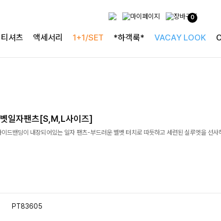
0
티셔츠
액세서리
1+1/SET
*하객룩*
VACAY LOOK
벳일자팬츠[S,M,L사이즈]
와이드밴딩이 내장되어있는 일자 팬츠-부드러운 벨벳 터치로 따듯하고 세련된 실루엣을 선사
PT83605