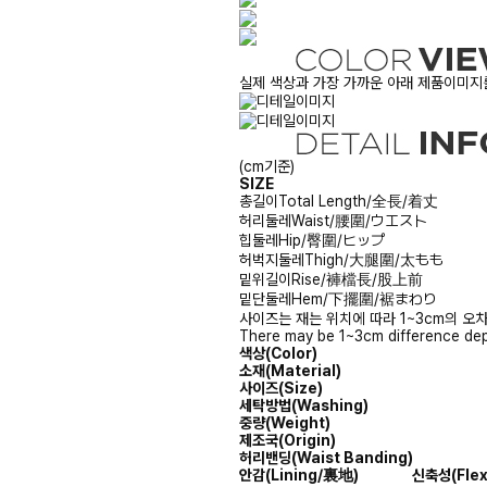
실제 색상과 가장 가까운 아래 제품이미지를
(cm기준)
SIZE
총길이
Total Length/全長/着丈
허리둘레
Waist/腰圍/ウエスト
힙둘레
Hip/臀圍/ヒップ
허벅지둘레
Thigh/大腿圍/太もも
밑위길이
Rise/褲檔長/股上前
밑단둘레
Hem/下擺圍/裾まわり
사이즈는 재는 위치에 따라 1~3cm의 오차
There may be 1~3cm difference dep
색상(Color)
소재(Material)
사이즈(Size)
세탁방법(Washing)
중량(Weight)
제조국(Origin)
허리밴딩(Waist Banding)
안감
(Lining/裏地)
신축성
(Fle