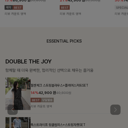
13%
86,900
원
21%
43,900
원
30%
7
99,800원
55,500원
리뷰 카운트 영역
리뷰 카운트 영역
리뷰 카운
ESSENTIAL PICKS
DOUBLE THE JOY
함께할 때 더욱 완벽한, 합리적인 선택으로 채우는 즐거움
필첸체크 스트링블라우스+플레어스커트SET
14%
42,900
원
49,800원
리뷰 카운트 영역
특스트라이프 링클원피스+스트링자켓SET