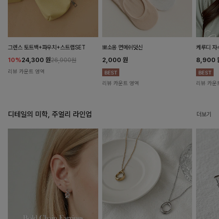
뽀소옹 면메쉬덧신
그렌스 토트백+파우치+스트랩SET
케루디 자
2,000
원
10%
24,300
원
8,900
26,900원
리뷰 카운트 영역
리뷰 카운트 영역
리뷰 카운
디테일의 미학, 주얼리 라인업
더보기