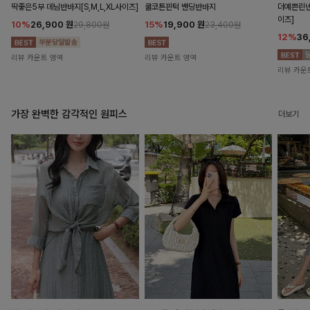
딱좋은5부 데님반바지[S,M,L,XL사이즈]
쿨코튼핀턱 밴딩반바지
더예쁜린넨
이즈]
10%
26,900
원
15%
19,900
원
29,800원
23,400원
12%
36
리뷰 카운트 영역
리뷰 카운트 영역
리뷰 카운
가장 완벽한 감각적인 원피스
더보기