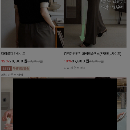
더리골지 카라니트
강력한편안함 와이드슬랙스[FREE,L사이즈]
12%
29,900
원
10%
37,800
원
33,900원
41,900원
리뷰 카운트 영역
리뷰 카운트 영역