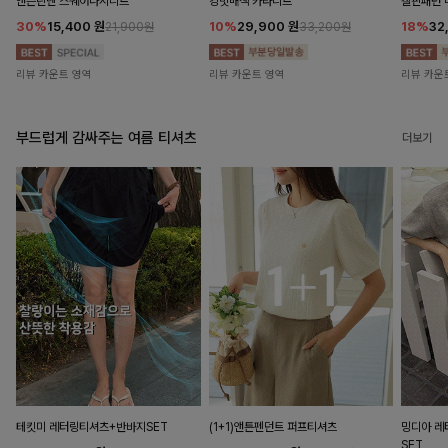
앤즌린넨 스퀘어나시니트
킹밋배색 카라니트
캘핀패턴 
30%
15,400
원
10%
29,900
원
18%
32
21,900원
33,200원
리뷰 카운트 영역
리뷰 카운트 영역
리뷰 카운
부드럽게 감싸주는 여름 티셔츠
더보기
테킷미 레터링티셔츠+반바지SET
(1+1)앤튼펜던트 퍼프티셔츠
밍디아 
SET