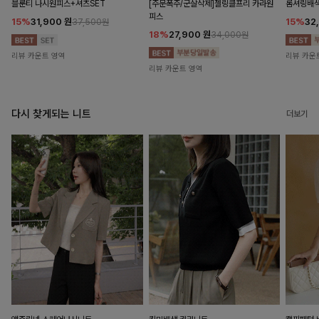
블룬티 나시원피스+셔츠SET
[주문폭주/군살삭제]젤링클프리 카라원
롬셔링배
피스
15%
31,900
원
15%
32
37,500원
18%
27,900
원
34,000원
리뷰 카운트 영역
리뷰 카운
리뷰 카운트 영역
다시 찾게되는 니트
더보기