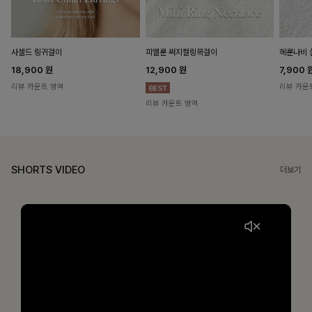
헤룬나비 
사셀드 링귀걸이
피엘룬 써지컬링목걸이
7,900
18,900
원
12,900
원
리뷰 카운
리뷰 카운트 영역
리뷰 카운트 영역
SHORTS VIDEO
더보기