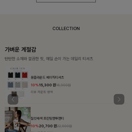
COLLECTION
가장 쉬운 코디
특별한 날부터 일상까지 함께하는 룩
쥬빌스트링 포켓원피스
17%
48,900
원
58,900원
리뷰 카운트 영역
블룬티 나시원피스+셔츠SET
15%
31,900
원
37,500원