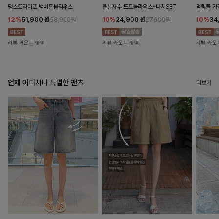
댕스트라이프 백버튼블라우스
율븐자수 도트블라우스+나시SET
덤링클 카
12%
51,900
원
10%
24,900
원
10%
34
58,900원
27,600원
리뷰 카운트 영역
리뷰 카운트 영역
리뷰 카운
언제 어디서나 특별한 팬츠
더보기