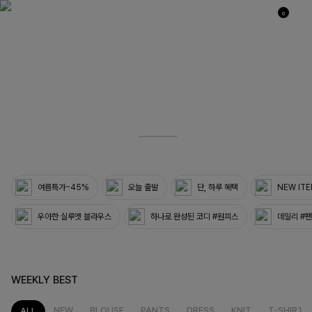
0
04
33
여름특가~45%
오늘 출발
단, 하루 혜택
NEW IT
우아한 실루엣 블라우스
하나로 완성된 코디 #원피스
데일리 #
WEEKLY BEST
NEW
BLOUSE
PANTS
DRESS
KNIT
T-SHIRT
ALL