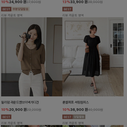
10%
24,900
원
13%
33,900
원
27,600원
38,900원
리뷰 카운트 영역
리뷰 카운트 영역
윌리덤 라운드앤브이넥가디건
룬셀퍼프 셔링원피스
10%
20,900
원
10%
36,900
원
23,200원
40,900원
리뷰 카운트 영역
리뷰 카운트 영역