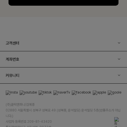
고객센터
계좌번호
커뮤니티
(주)클릭앤퍼니/김예중
02880 서울특별시 성북구 성북로 49 (성북동, 운석빌딩) 운석빌딩 5층(반품주소가 아닙
니다.)
사업자 등록번호 209-81-43420