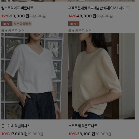
월스트라이프 버튼니트
퍼펙트절개핏 6부데님반바지[S,M,L사이즈]
12%
29,900
원
14%
48,900
원
33,900원
56,800원
리뷰 카운트 영역
리뷰 카운트 영역
콘브이넥 라벨티셔츠
소프트해 라운드니트
10%
17,900
원
10%
26,100
원
19,800원
28,900원