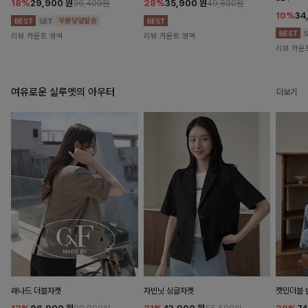
18%
29,900
원
28%
35,900
원
36,400원
49,800원
10%
34
리뷰 카운트 영역
리뷰 카운트 영역
리뷰 카운
여유로운 실루엣의 아우터
더보기
래나드 더블자켓
자빈닛 싱글자켓
캣민더블 