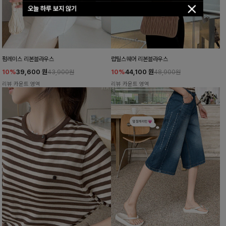
오늘 하루 보지 않기
펌레이스 리본블라우스
럽틸스퀘어 리본블라우스
10%
39,600
원
10%
44,100
원
43,900원
48,900원
리뷰 카운트 영역
리뷰 카운트 영역