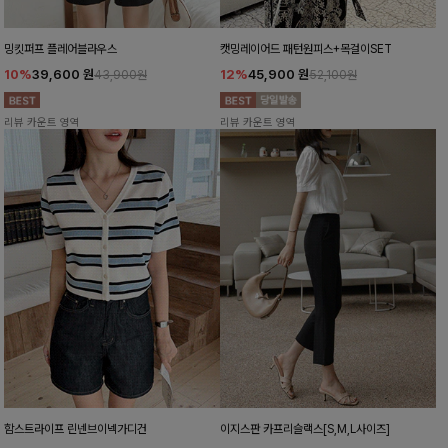
밍킷퍼프 플레어블라우스
캣밍레이어드 패턴원피스+목걸이SET
10%
39,600
원
12%
45,900
원
43,900원
52,100원
리뷰 카운트 영역
리뷰 카운트 영역
함스트라이프 린넨브이넥가디건
이지스판 카프리슬랙스[S,M,L사이즈]