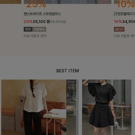
10%
18%
[5천장돌파/COOL]멜틴 퍼프블라우스
켄픈배색 스트
10%
34,900
원
18%
28,8
38,700원
리뷰 카운트 영역
리뷰 카운트 영
BEST ITEM