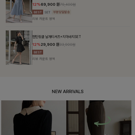
12%
69,900
원
79,400원
리뷰 카운트 영역
헨틴링클 날개티셔츠+치마바지SET
12%
29,900
원
33,900원
리뷰 카운트 영역
NEW ARRIVALS