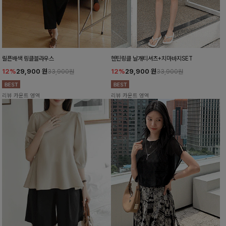
릴픈배색 링클블라우스
헨틴링클 날개티셔츠+치마바지SET
12%
29,900
원
12%
29,900
원
33,900원
33,900원
리뷰 카운트 영역
리뷰 카운트 영역