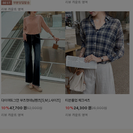
리뷰 카운트 영역
리뷰 카운트 영역
다이어트그만 부츠컷데님팬츠[S,M,L사이즈]
티븐롤업 체크셔츠
10%
47,700
원
10%
24,300
원
52,900원
26,900원
리뷰 카운트 영역
리뷰 카운트 영역