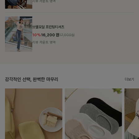
리뷰 카운트 영역
캣시어서커 버튼카라원피스+벨트SET
16%
79,900
원
95,100원
리뷰 카운트 영역
감각적인 선택, 완벽한 마무리
더보기