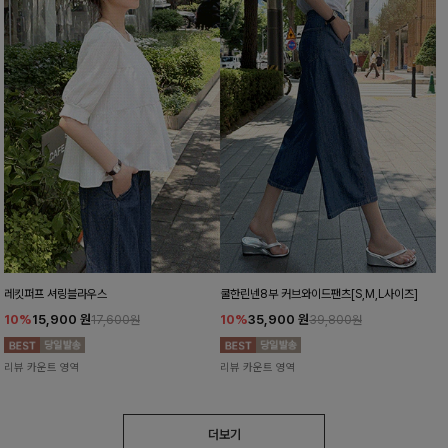
레킷퍼프 셔링블라우스
쿨한린넨8부 커브와이드팬츠[S,M,L사이즈]
10%
15,900
원
10%
35,900
원
17,600원
39,800원
리뷰 카운트 영역
리뷰 카운트 영역
더보기