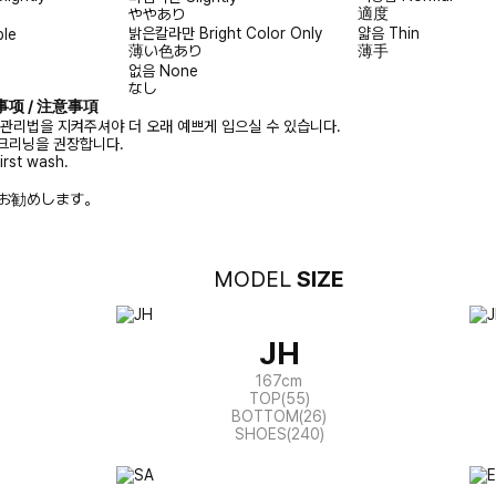
適度
ややあり
밝은칼라만
Bright Color Only
얇음
Thin
ble
薄い色あり
薄手
없음
None
なし
注意事项 / 注意事項
 관리법을 지켜주셔야 더 오래 예쁘게 입으실 수 있습니다.
크리닝을 권장합니다.
irst wash.
お勧めします。
MODEL
SIZE
JH
167cm
TOP(55)
BOTTOM(26)
SHOES(240)