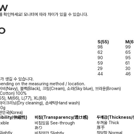
 확인하세요! 모니터에 따라 차이가 있을 수 있습니다.
S(55)
M(6
98
99
62
65
90
95
59
61
29
30
44
46
가 생길 수 있습니다.
ending on the measuring method / location.
비(Navy), 블랙(Black), 크림(Cream), 소라(Sky blue), 브라운(Brown)
Cotton) 100%
55), M(66), L(77), XL(88)
이크리닝(Dry cleaning), 손세탁(Hand wash)
50g
민국(Korea)
xibility/伸縮性)
비침
(Transparency/透け感)
두께감
(Thicknes
두꺼움
Thick
exible
비침있음
See-through
厚手
あり
Slightly
적당함
Normal
비침약간
Slightly