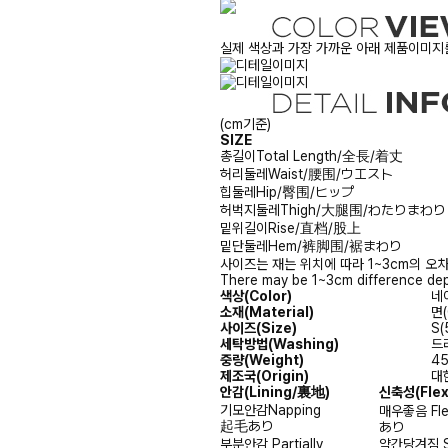
실제 색상과 가장 가까운 아래 제품이미지를
(cm기준)
SIZE
총길이
Total Length/全長/着丈
허리둘레
Waist/腰围/ウエスト
힙둘레
Hip/臀围/ヒップ
허벅지둘레
Thigh/大腿围/わたりまわり
밑위길이
Rise/直档/股上
밑단둘레
Hem/裤脚围/裾まわり
사이즈는 재는 위치에 따라 1~3cm의 오차
There may be 1~3cm difference dep
색상(Color)
네이
소재(Material)
면(
사이즈(Size)
S(
세탁방법(Washing)
드라
중량(Weight)
4
제조국(Origin)
대한
안감
(Lining/裏地)
신축성
(Fle
기모안감
Napping
매우좋음
Fl
起毛あり
あり
부분안감
Partially
약간당겨짐