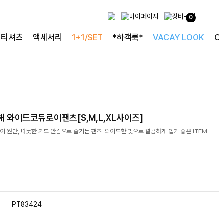
0
티셔츠
액세서리
1+1/SET
*하객룩*
VACAY LOOK
 와이드코듀로이팬츠[S,M,L,XL사이즈]
 원단, 따듯한 기모 안감으로 즐기는 팬츠-와이드한 핏으로 깔끔하게 입기 좋은 ITEM
PT83424