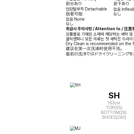
部分あり
若干あり
안감탈부착
Detachable
없음
Inflexi
脱着可能
なし
없음
None
なし
취급시 주의사항 / Attention to / 
상품별로 기재된 소재에 해당하는 세탁 및
클릭앤퍼니 모든 의류는 첫 세탁은 드라이
Dry Clean is recommended on the f
建议在第一次洗涤时使用干洗。
最初の洗浄ではドライクリーニングを
SH
163cm
TOP(55)
BOTTOM(26)
SHOES(240)