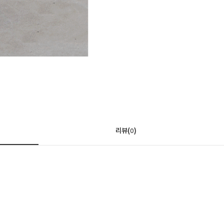
리뷰(
)
0