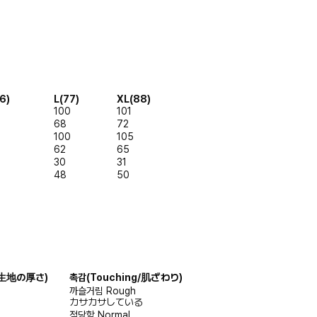
6)
L(77)
XL(88)
100
101
68
72
100
105
62
65
30
31
48
50
s/生地の厚さ)
촉감
(Touching/肌ざわり)
까슬거림
Rough
カサカサしている
적당함
Normal