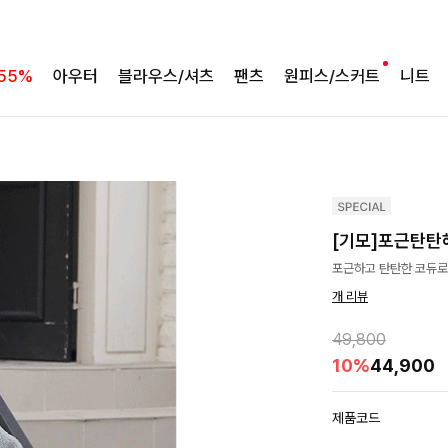
55%
아우터
블라우스/셔츠
팬츠
원피스/스커트
니트
[기모]포근탄탄해
포근하고 탄탄한 코듀로이
개 리뷰
49,800
10%
44,900
제품코드