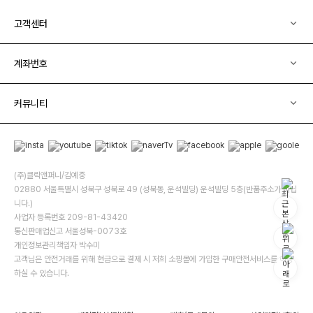
고객센터
계좌번호
커뮤니티
(주)클릭앤퍼니/김예중
02880 서울특별시 성북구 성북로 49 (성북동, 운석빌딩) 운석빌딩 5층(반품주소가 아닙
니다.)
사업자 등록번호 209-81-43420
통신판매업신고 서울성북-0073호
개인정보관리책임자 박수미
고객님은 안전거래를 위해 현금으로 결제 시 저희 소핑몰에 가입한 구매안전서비스를 이용
하실 수 있습니다.