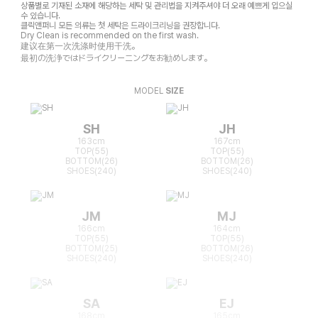
상품별로 기재된 소재에 해당하는 세탁 및 관리법을 지켜주셔야 더 오래 예쁘게 입으실
수 있습니다.
클릭앤퍼니 모든 의류는 첫 세탁은 드라이크리닝을 권장합니다.
Dry Clean is recommended on the first wash.
建议在第一次洗涤时使用干洗。
最初の洗浄ではドライクリーニングをお勧めします。
MODEL
SIZE
SH
JH
163cm
167cm
TOP(55)
TOP(55)
BOTTOM(26)
BOTTOM(26)
SHOES(240)
SHOES(240)
JM
MJ
166cm
164cm
TOP(55)
TOP(55)
BOTTOM(25)
BOTTOM(26)
SHOES(240)
SHOES(240)
SA
EJ
168cm
165cm