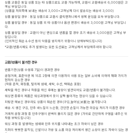
상품 교환은 동일 상품 또는 타 상품으로도 교환 가능하며, 교환시 교환배송비 6,000원은 고
객님 부담입니다.
(상품을 저희쪽에 보내는 배송비 3,000+고객님께 다시 발송되는 배송비 3,000)
상품 불량일 경우 : 동일 상품으로 교환시 클릭앤퍼니에서 왕복 운임을 모두 부담합니다.
상품 불량일 경우 : 동일 상품 외 타 상품이나 옵션 변경시 배송비 3,000원 고객님 부담입니
다.
상품 불량일 경우 : 교환이 아닌 변심으로 반품을 할 경우 초기 배송비 3,000원은 고객님 부
담입니다.
(인위적인 훼손 & 수선 등의 악용을 방지하기 위함이니 양해부탁드립니다)
*교환/반품시에도 추가 발생되는 모든 도선료는 고객님께서 부담해주셔야 합니다.
교환/반품이 불가한 경우
반품기한(상품 수령후 7일)이 경과한 경우
공정거래, 표준약관 제 15조 2항에 의한 이용자의 사용 또는 일부 소비에 의하여 재화 가치가
현저히 감소한 경우
(착용 흔적, 화장품, 탈취제 냄새, 세탁, 수선, 택훼손 포함)
세탁을 하신 경우나 착용을 하신 후에는 불량이 발견되어도 교환/반품이 불가합니다.
워싱면 종류의 제품은 워싱과정에서 옷이 살짝 돌아가는 현상이 있을 수 있습니다.
피팅만 해보신 경우라도 상품이 훼손된 경우(구김,늘어남,보풀)는 불가합니다.
배송 시 생긴 구김, 단추 바느질의 느슨함, 간단한 손질이 가능한 마감실 처리가 미흡한 경우
거래처 공정 과정 중 단추구멍이 완벽히 뚫리지 않은 경우 (가위로 간단하게 구멍을 내주신 뒤
착용 부탁드립니다)
워싱 과정 중 발생하는 냄새와 단추 위치를 나타내는 초크 자국이 남은 경우
지퍼의 뻣뻣한 움직임, 신발이나 가방 및 소품 마감 처리에서 생긴 소량의 본드 자국이 있는 경