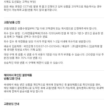
시에도 도선료는 고객님 부담)
모든 배송 과정은 CCTV로 촬영 후 출고 진행되고 있어 상품을 고의적으로 훼손하시는 경우
확인이 가능하며 교환/반품 처리 절대 불가합니다.
교환/반품 신청
교환/반품은 상품수령일부터 7일 이내 고객센터 또는 게시판으로 신청해주셔야 합니다.
회수 접수 방법 : CJ대한통운택배(1588-1255)ARS 연결 후 1번 ▷ 1번 ▷ 받으신 운송장 번
호 등록 ▷ 착불로 선택 ▷ 회수접수 완료
회수 접수 후 대한통운 담당 기사가 주말 제외 1-2일 이내에 회수지로 방문합니다.
배송비 입금계좌 : 국민은행 512637-01-001048 / 예금주 : (주)클릭앤퍼니 (입금자명 옆
에 휴대폰 뒷번호 4자리 기재 요청)
대량 구매 후 반품 시 반품 수거 비용이 1만원 이상 추가 부과될 수 있습니다. (30만원 이상 주
문건/상품 개수 70% 이상 반품 시)
상습적인 대량 반품 시 구매에 제한이 있을 수 있습니다.
해외에서 확인된 불량제품
반품/교환 안내
국내에서 배송 받은 상품을 개인적으로 해외에 전달하신 후 불량제품으로 확인되었을 경우,
해당 제품이 클릭앤퍼니로 도착된 후에 교환/반품 처리가 가능하며, 클릭앤퍼니에서는 국내택
배비에 한해서 운송비를 부담 합니다
교환운임 안내