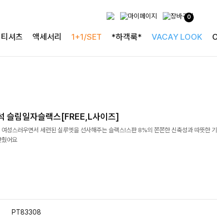
0
티셔츠
액세서리
1+1/SET
*하객룩*
VACAY LOOK
석 슬림일자슬랙스[FREE,L사이즈]
 여성스러우면서 세련된 실루엣을 선사해주는 슬랙스!스판 8%의 쫀쫀한 신축성과 따뜻한 
갖췄어요
PT83308