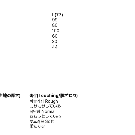
L(77)
99
80
100
60
30
44
s/生地の厚さ)
촉감
(Touching/肌ざわり)
까슬거림
Rough
カサカサしている
적당함
Normal
さらっとしている
부드러움
Soft
柔らかい