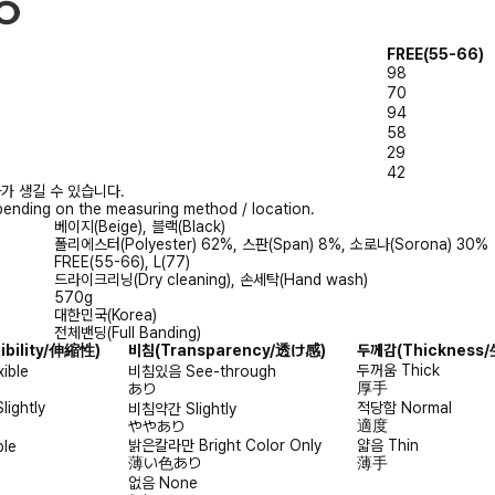
FREE(55-66)
98
70
94
58
29
42
가 생길 수 있습니다.
ending on the measuring method / location.
베이지(Beige), 블랙(Black)
폴리에스터(Polyester) 62%, 스판(Span) 8%, 소로나(Sorona) 30%
FREE(55-66), L(77)
드라이크리닝(Dry cleaning), 손세탁(Hand wash)
570g
대한민국(Korea)
전체밴딩(Full Banding)
xibility/伸縮性)
비침
(Transparency/透け感)
두께감
(Thicknes
두꺼움
Thick
xible
비침있음
See-through
厚手
あり
Slightly
적당함
Normal
비침약간
Slightly
適度
ややあり
밝은칼라만
Bright Color Only
얇음
Thin
ble
薄い色あり
薄手
없음
None