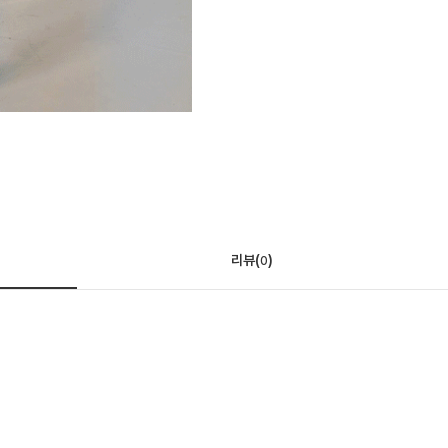
리뷰(
)
0