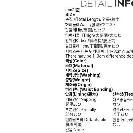
(cm기준)
SIZE
총길이
Total Length/全長/着丈
허리둘레
Waist/腰圍/ウエスト
힙둘레
Hip/臀圍/ヒップ
허벅지둘레
Thigh/大腿圍/太もも
밑위길이
Rise/褲檔長/股上前
밑단둘레
Hem/下擺圍/裾まわり
사이즈는 재는 위치에 따라 1~3cm의 오차
There may be 1~3cm difference dep
색상(Color)
소재(Material)
사이즈(Size)
세탁방법(Washing)
중량(Weight)
제조국(Origin)
허리밴딩(Waist Banding)
안감
(Lining/裏地)
신축성
(Fle
기모안감
Napping
매우좋음
Fle
起毛あり
あり
부분안감
Partially
약간당겨짐
部分あり
若干あり
안감탈부착
Detachable
없음
Inflexi
脱着可能
なし
없음
None