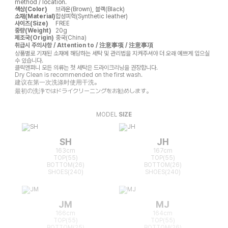
method / location.
색상(Color)
브라운(Brown), 블랙(Black)
소재(Material)
합성피혁(Synthetic leather)
사이즈(Size)
FREE
중량(Weight)
20g
제조국(Origin)
중국(China)
취급시 주의사항 / Attention to / 注意事项 / 注意事項
상품별로 기재된 소재에 해당하는 세탁 및 관리법을 지켜주셔야 더 오래 예쁘게 입으실
수 있습니다.
클릭앤퍼니 모든 의류는 첫 세탁은 드라이크리닝을 권장합니다.
Dry Clean is recommended on the first wash.
建议在第一次洗涤时使用干洗。
最初の洗浄ではドライクリーニングをお勧めします。
MODEL
SIZE
SH
JH
163cm
167cm
TOP(55)
TOP(55)
BOTTOM(26)
BOTTOM(26)
SHOES(240)
SHOES(240)
JM
MJ
166cm
164cm
TOP(55)
TOP(55)
BOTTOM(25)
BOTTOM(26)