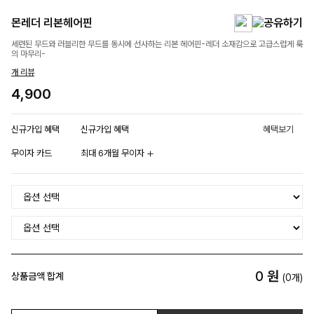
몬레더 리본헤어핀
세련된 무드와 러블리한 무드를 동시에 선사하는 리본 헤어핀-레더 소재감으로 고급스럽게 룩
의 마무리-
개 리뷰
4,900
신규가입 혜택
신규가입 혜택
혜택보기
무이자 카드
최대 6개월 무이자
0
원
상품금액 합계
(
0
개)