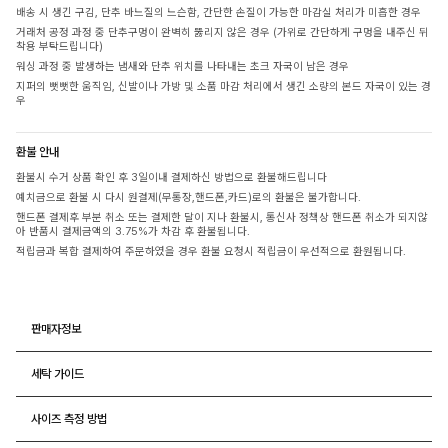
배송 시 생긴 구김, 단추 바느질의 느슨함, 간단한 손질이 가능한 마감실 처리가 미흡한 경우
거래처 공정 과정 중 단추구멍이 완벽히 뚫리지 않은 경우 (가위로 간단하게 구멍을 내주신 뒤
착용 부탁드립니다)
워싱 과정 중 발생하는 냄새와 단추 위치를 나타내는 초크 자국이 남은 경우
지퍼의 뻣뻣한 움직임, 신발이나 가방 및 소품 마감 처리에서 생긴 소량의 본드 자국이 있는 경
우
환불 안내
환불시 수거 상품 확인 후 3일이내 결제하신 방법으로 환불해드립니다
예치금으로 환불 시 다시 원결제(무통장,핸드폰,카드)로의 환불은 불가합니다.
핸드폰 결제후 부분 취소 또는 결제한 달이 지나 환불시, 통신사 정책상 핸드폰 취소가 되지않
아 반품시 결제금액의 3.75%가 차감 후 환불됩니다.
적립금과 복합 결제하여 주문하였을 경우 환불 요청시 적립금이 우선적으로 환원됩니다.
판매자정보
세탁 가이드
사이즈 측정 방법