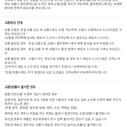
국내에서 배송 받은 상품을 개인적으로 해외에 전달하신 후 불량제품으로 확인되었을 경우,
해당 제품이 클릭앤퍼니로 도착된 후에 교환/반품 처리가 가능하며, 클릭앤퍼니에서는 국내택
배비에 한해서 운송비를 부담 합니다
교환운임 안내
상품 교환은 동일 상품 또는 타 상품으로도 교환 가능하며, 교환시 교환배송비 6,000원은 고
객님 부담입니다.
(상품을 저희쪽에 보내는 배송비 3,000+고객님께 다시 발송되는 배송비 3,000)
상품 불량일 경우 : 동일 상품으로 교환시 클릭앤퍼니에서 왕복 운임을 모두 부담합니다.
상품 불량일 경우 : 동일 상품 외 타 상품이나 옵션 변경시 배송비 3,000원 고객님 부담입니
다.
상품 불량일 경우 : 교환이 아닌 변심으로 반품을 할 경우 초기 배송비 3,000원은 고객님 부
담입니다.
(인위적인 훼손 & 수선 등의 악용을 방지하기 위함이니 양해부탁드립니다)
*교환/반품시에도 추가 발생되는 모든 도선료는 고객님께서 부담해주셔야 합니다.
교환/반품이 불가한 경우
반품기한(상품 수령후 7일)이 경과한 경우
공정거래, 표준약관 제 15조 2항에 의한 이용자의 사용 또는 일부 소비에 의하여 재화 가치가
현저히 감소한 경우
(착용 흔적, 화장품, 탈취제 냄새, 세탁, 수선, 택훼손 포함)
세탁을 하신 경우나 착용을 하신 후에는 불량이 발견되어도 교환/반품이 불가합니다.
워싱면 종류의 제품은 워싱과정에서 옷이 살짝 돌아가는 현상이 있을 수 있습니다.
피팅만 해보신 경우라도 상품이 훼손된 경우(구김,늘어남,보풀)는 불가합니다.