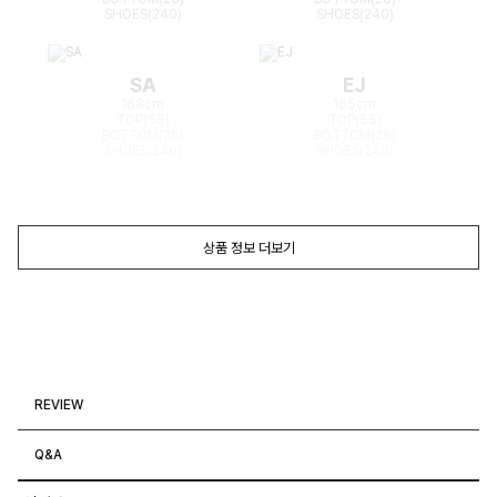
SHOES(240)
SHOES(240)
SA
EJ
168cm
165cm
TOP(55)
TOP(55)
BOTTOM(26)
BOTTOM(26)
SHOES(240)
SHOES(240)
상품 정보 더보기
REVIEW
Q&A