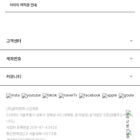
이미지 저작권 안내
고객센터
계좌번호
커뮤니티
(주)클릭앤퍼니/김예중
02880 서울특별시 성북구 성북로 49 (성북동, 운석빌딩) 운석빌딩 5층(반품주소가 아닙
니다.)
사업자 등록번호 209-81-43420
통신판매업신고 서울성북-0073호
개인정보관리책임자 박수미