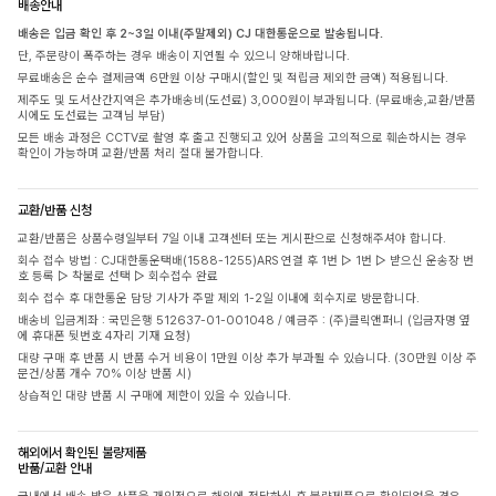
배송안내
배송은 입금 확인 후 2~3일 이내(주말제외) CJ 대한통운으로 발송됩니다.
단, 주문량이 폭주하는 경우 배송이 지연될 수 있으니 양해바랍니다.
무료배송은 순수 결제금액 6만원 이상 구매시(할인 및 적립금 제외한 금액) 적용됩니다.
제주도 및 도서산간지역은 추가배송비(도선료) 3,000원이 부과됩니다. (무료배송,교환/반품
시에도 도선료는 고객님 부담)
모든 배송 과정은 CCTV로 촬영 후 출고 진행되고 있어 상품을 고의적으로 훼손하시는 경우
확인이 가능하며 교환/반품 처리 절대 불가합니다.
교환/반품 신청
교환/반품은 상품수령일부터 7일 이내 고객센터 또는 게시판으로 신청해주셔야 합니다.
회수 접수 방법 : CJ대한통운택배(1588-1255)ARS 연결 후 1번 ▷ 1번 ▷ 받으신 운송장 번
호 등록 ▷ 착불로 선택 ▷ 회수접수 완료
회수 접수 후 대한통운 담당 기사가 주말 제외 1-2일 이내에 회수지로 방문합니다.
배송비 입금계좌 : 국민은행 512637-01-001048 / 예금주 : (주)클릭앤퍼니 (입금자명 옆
에 휴대폰 뒷번호 4자리 기재 요청)
대량 구매 후 반품 시 반품 수거 비용이 1만원 이상 추가 부과될 수 있습니다. (30만원 이상 주
문건/상품 개수 70% 이상 반품 시)
상습적인 대량 반품 시 구매에 제한이 있을 수 있습니다.
해외에서 확인된 불량제품
반품/교환 안내