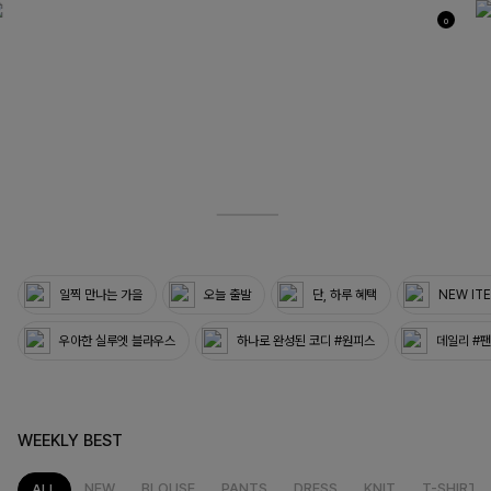
0
03
33
일찍 만나는 가을
오늘 출발
단, 하루 혜택
NEW IT
우아한 실루엣 블라우스
하나로 완성된 코디 #원피스
데일리 #
WEEKLY BEST
NEW
BLOUSE
PANTS
DRESS
KNIT
T-SHIRT
ALL