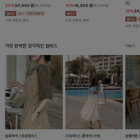
즈]
20%
30,900
원
10%
16,900
원
38,600원
18,700원
10%
35
리뷰 카운트 영역
리뷰 카운트 영역
리뷰 카운
가장 완벽한 감각적인 원피스
더보기
블룽배색 스트링원피스
리아레이스 플레어스커트
뮨첼버튼 