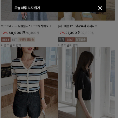
오늘 하루 보지 않기
특스트라이프 링클원피스+스트링자켓SET
[재구매율1위] 냉감효과 카라니트
12%
69,900
원
17%
27,300
원
79,400원
32,800원
리뷰 카운트 영역
리뷰 카운트 영역