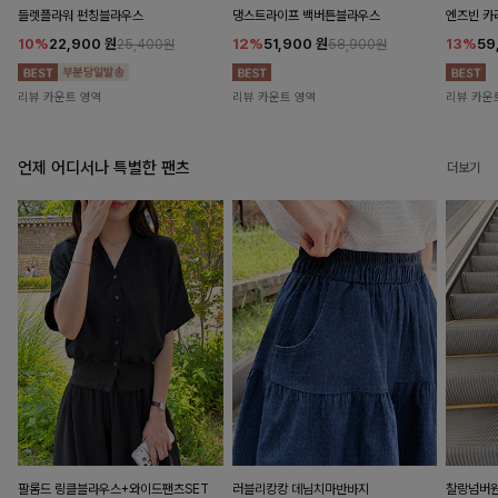
들렛플라워 펀칭블라우스
댕스트라이프 백버튼블라우스
엔즈빈 카
10%
22,900
원
12%
51,900
원
13%
59
25,400원
58,900원
리뷰 카운트 영역
리뷰 카운트 영역
리뷰 카운
언제 어디서나 특별한 팬츠
더보기
팔롬드 링클블라우스+와이드팬츠SET
러블리캉캉 데님치마반바지
찰랑넘버원