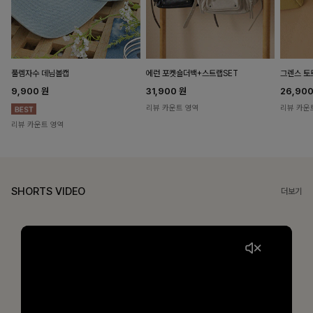
풀렘자수 데님볼캡
에런 포켓숄더백+스트랩SET
그렌스 토
9,900
원
31,900
원
26,90
리뷰 카운트 영역
리뷰 카운
리뷰 카운트 영역
SHORTS VIDEO
더보기