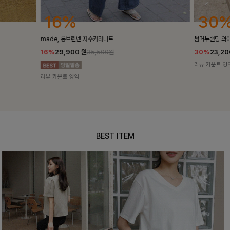
30%
25
썸머뉴밴딩 와이드슬랙스[S,M,L사이즈]
밴스트라이프 
30%
23,200
원
25%
35,10
33,100원
리뷰 카운트 영역
리뷰 카운트 영
BEST ITEM