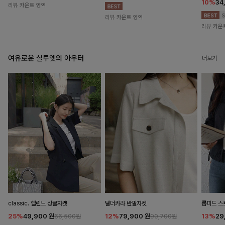
10%
34
리뷰 카운트 영역
리뷰 카운트 영역
리뷰 카운
여유로운 실루엣의 아우터
더보기
classic. 헬린느 싱글자켓
탤더카라 반팔자켓
롬피드 
25%
49,900
원
12%
79,900
원
13%
29
66,500원
90,700원