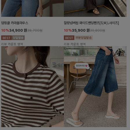
덤링클 카라블라우스
찰랑넘버원 와이드밴딩팬츠[S,M,L사이즈]
10%
34,900
원
10%
35,900
원
38,700원
39,800원
리뷰 카운트 영역
리뷰 카운트 영역