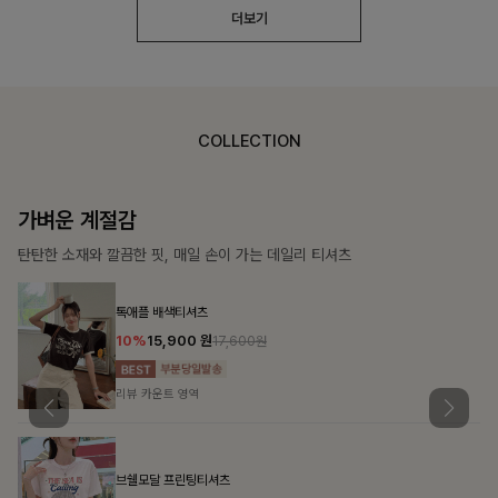
더보기
COLLECTION
가장 쉬운 코디
특별한 날부터 일상까지 함께하는 룩
[주문폭주/군살삭제]젤링클프리 카라원피스
18%
27,900
원
34,000원
리뷰 카운트 영역
민오브 데님셔츠+스커트+벨트SET
15%
47,900
원
56,300원