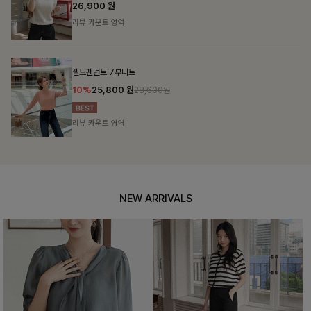
26,900
원
리뷰 카운트 영역
셀드펜던트 7부니트
10%
25,800
원
28,600원
리뷰 카운트 영역
NEW ARRIVALS