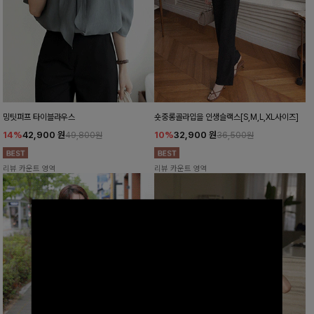
밍팃퍼프 타이블라우스
숏중롱골라입을 인생슬랙스[S,M,L,XL사이즈]
14%
42,900
원
10%
32,900
원
49,800원
36,500원
리뷰 카운트 영역
리뷰 카운트 영역