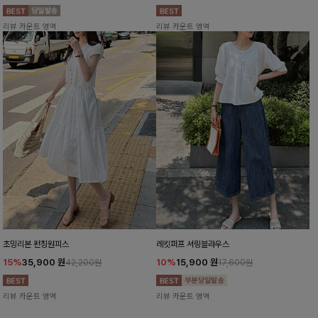
리뷰 카운트 영역
리뷰 카운트 영역
초밍리본 펀칭원피스
레킷퍼프 셔링블라우스
15%
35,900
원
10%
15,900
원
42,200원
17,600원
리뷰 카운트 영역
리뷰 카운트 영역