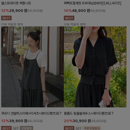
월스트라이프 버튼니트
퍼펙트절개핏 6부데님반바지[S,M,L사이즈]
12%
29,900
원
14%
48,900
원
33,900원
56,800원
리뷰 카운트 영역
리뷰 카운트 영역
쿠르디 언발뷔스티에+티셔츠+와이드팬츠SET
팔롬드 링클블라우스+와이드팬츠SET
12%
39,900
원
20%
30,900
원
45,300원
38,600원