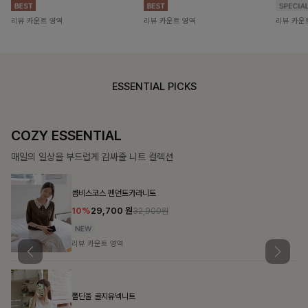
리뷰 카운트 영역
리뷰 카운트 영역
리뷰 카운
ESSENTIAL PICKS
COZY ESSENTIAL
매일의 일상을 부드럽게 감싸줄 니트 컬렉션
콤비스코스 펜던트카라니트
10%
29,700
원
32,900원
리뷰 카운트 영역
폴딘울 골지유넥니트