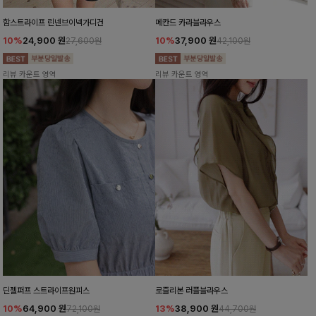
함스트라이프 린넨브이넥가디건
메칸드 카라블라우스
10%
24,900
원
10%
37,900
원
27,600원
42,100원
리뷰 카운트 영역
리뷰 카운트 영역
딘젤퍼프 스트라이프원피스
로즐리본 러플블라우스
10%
64,900
원
13%
38,900
원
72,100원
44,700원