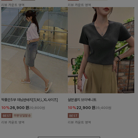
리뷰 카운트 영역
리뷰 카운트 영역
딱좋은5부 데님반바지[S,M,L,XL사이즈]
샬븐골지 브이넥니트
10%
26,900
원
10%
22,900
원
29,800원
25,400원
리뷰 카운트 영역
리뷰 카운트 영역