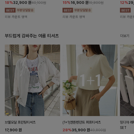
18%
32,900
원
15%
16,900
원
12%
29
40,100원
19,800원
리뷰 카운트 영역
리뷰 카운트 영역
리뷰 카운
부드럽게 감싸주는 여름 티셔츠
더보기
브쉘모달 프린팅티셔츠
(1+1)앤튼펜던트 퍼프티셔츠
밍디아 
SET
17,900
원
28%
35,900
원
49,800원