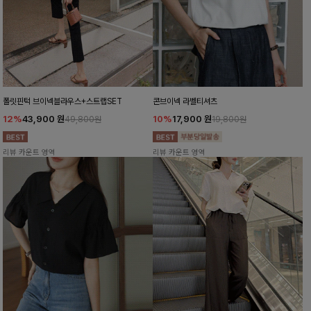
폴릿핀턱 브이넥블라우스+스트랩SET
콘브이넥 라벨티셔츠
12%
43,900
원
10%
17,900
원
49,800원
19,800원
리뷰 카운트 영역
리뷰 카운트 영역