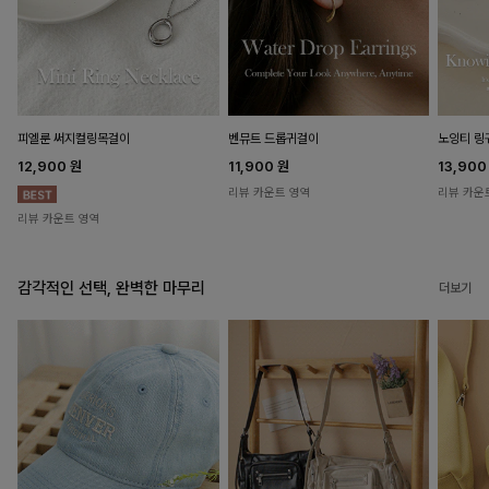
피엘룬 써지컬링목걸이
벤뮤트 드롭귀걸이
노잉티 링
12,900
원
11,900
원
13,90
리뷰 카운트 영역
리뷰 카운
리뷰 카운트 영역
감각적인 선택, 완벽한 마무리
더보기