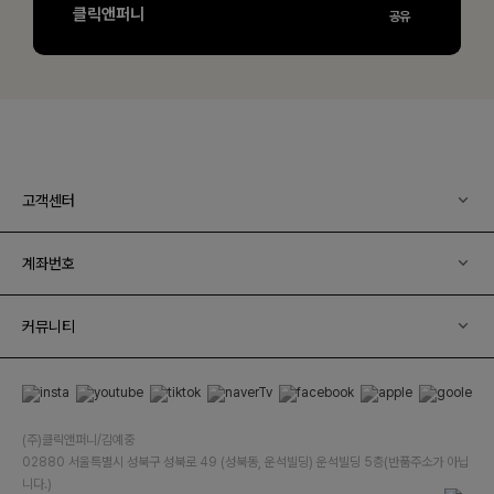
고객센터
계좌번호
커뮤니티
(주)클릭앤퍼니/김예중
02880 서울특별시 성북구 성북로 49 (성북동, 운석빌딩) 운석빌딩 5층(반품주소가 아닙
니다.)