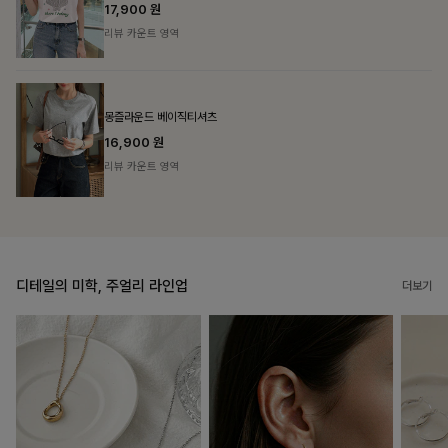
리뷰 카운트 영역
필첸체크 스트링블라우스+플레어스커트SET
14%
42,900
원
49,800원
리뷰 카운트 영역
디테일의 미학, 주얼리 라인업
더보기