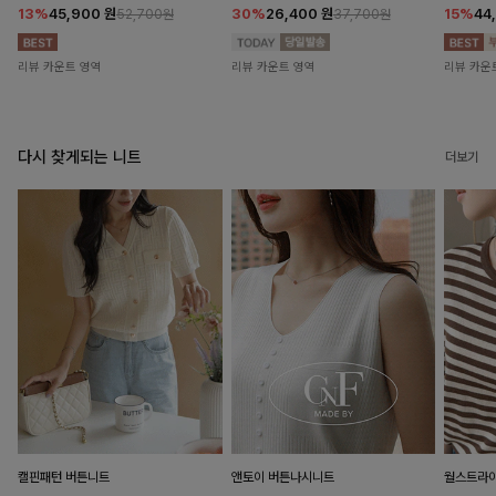
13%
45,900
원
30%
26,400
원
15%
44
52,700원
37,700원
리뷰 카운트 영역
리뷰 카운트 영역
리뷰 카운
다시 찾게되는 니트
더보기
캘핀패턴 버튼니트
앤토이 버튼나시니트
월스트라