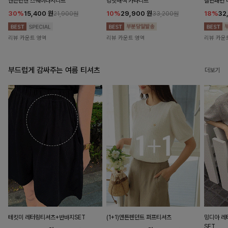
앤즌린넨 스퀘어나시니트
킹밋배색 카라니트
캘핀패턴 
30%
15,400
원
10%
29,900
원
18%
32
21,900원
33,200원
리뷰 카운트 영역
리뷰 카운트 영역
리뷰 카운
부드럽게 감싸주는 여름 티셔츠
더보기
테킷미 레터링티셔츠+반바지SET
(1+1)앤튼펜던트 퍼프티셔츠
밍디아 
SET