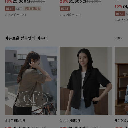
18%
29,900
원
28%
35,900
원
36,400원
49,800원
10%
34
리뷰 카운트 영역
리뷰 카운트 영역
리뷰 카운
여유로운 실루엣의 아우터
더보기
래나드 더블자켓
자빈닛 싱글자켓
캣민더블 