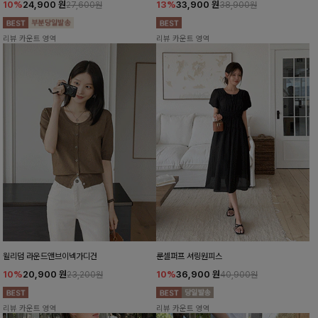
10%
24,900
원
13%
33,900
원
27,600원
38,900원
리뷰 카운트 영역
리뷰 카운트 영역
윌리덤 라운드앤브이넥가디건
룬셀퍼프 셔링원피스
10%
20,900
원
10%
36,900
원
23,200원
40,900원
리뷰 카운트 영역
리뷰 카운트 영역