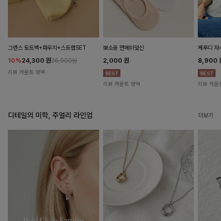
뽀소옹 면메쉬덧신
그렌스 토트백+파우치+스트랩SET
케루디 자
2,000
원
10%
24,300
원
8,900
26,900원
리뷰 카운트 영역
리뷰 카운트 영역
리뷰 카운
디테일의 미학, 주얼리 라인업
더보기