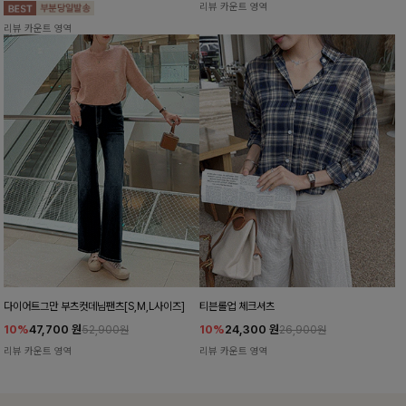
리뷰 카운트 영역
리뷰 카운트 영역
다이어트그만 부츠컷데님팬츠[S,M,L사이즈]
티븐롤업 체크셔츠
10%
47,700
원
10%
24,300
원
52,900원
26,900원
리뷰 카운트 영역
리뷰 카운트 영역