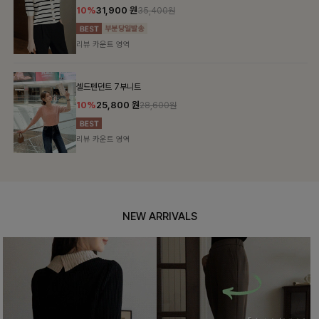
10%
31,900
원
35,400원
리뷰 카운트 영역
셀드펜던트 7부니트
10%
25,800
원
28,600원
리뷰 카운트 영역
NEW ARRIVALS