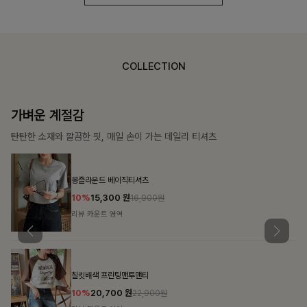
COLLECTION
가장 쉬운 코디
특별한 날부터 일상까지 함께하는 룩
쥬빌스트링 포켓원피스
17%
48,900
원
58,900원
리뷰 카운트 영역
블룬티 나시원피스+셔츠SET
15%
31,900
원
37,500원