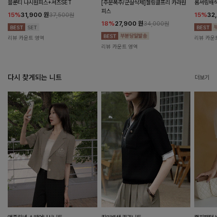
블룬티 나시원피스+셔츠SET
[주문폭주/군살삭제]젤링클프리 카라원
롬셔링배
피스
15%
31,900
원
15%
32
37,500원
18%
27,900
원
34,000원
리뷰 카운트 영역
리뷰 카운
리뷰 카운트 영역
다시 찾게되는 니트
더보기