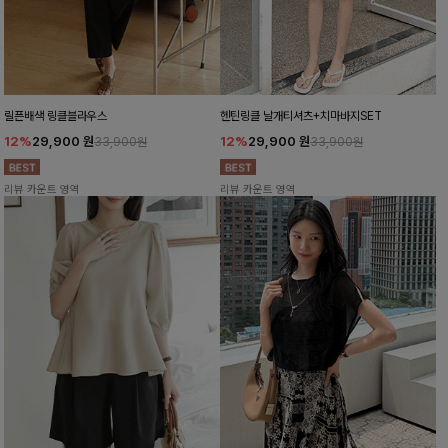
릴픈배색 링클블라우스
헨틴링클 날개티셔츠+치마바지SET
12%
29,900
원
12%
29,900
원
33,900원
33,900원
리뷰 카운트 영역
리뷰 카운트 영역