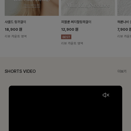
헤룬나비 
사셀드 링귀걸이
피엘룬 써지컬링목걸이
7,900
18,900
원
12,900
원
리뷰 카운
리뷰 카운트 영역
리뷰 카운트 영역
SHORTS VIDEO
더보기