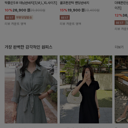
딱좋은5부 데님반바지[S,M,L,XL사이즈]
쿨코튼핀턱 밴딩반바지
더예쁜린넨
이즈]
10%
26,900
원
15%
19,900
원
29,800원
23,400원
12%
36
리뷰 카운트 영역
리뷰 카운트 영역
리뷰 카운
가장 완벽한 감각적인 원피스
더보기