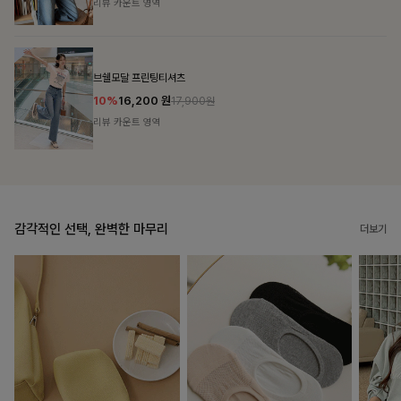
리뷰 카운트 영역
캣시어서커 버튼카라원피스+벨트SET
16%
79,900
원
95,100원
리뷰 카운트 영역
감각적인 선택, 완벽한 마무리
더보기