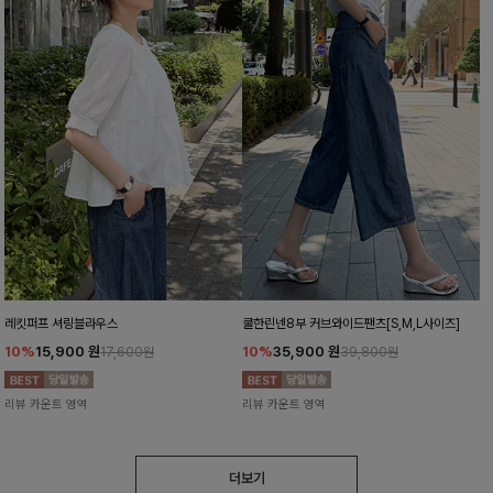
레킷퍼프 셔링블라우스
쿨한린넨8부 커브와이드팬츠[S,M,L사이즈]
10%
15,900
원
10%
35,900
원
17,600원
39,800원
리뷰 카운트 영역
리뷰 카운트 영역
더보기