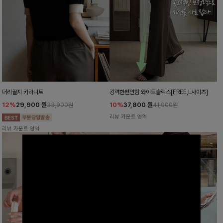
더리골지 카라니트
강력한편안함 와이드슬랙스[FREE,L사이즈]
12%
29,900
원
10%
37,800
원
33,900원
41,900원
리뷰 카운트 영역
리뷰 카운트 영역