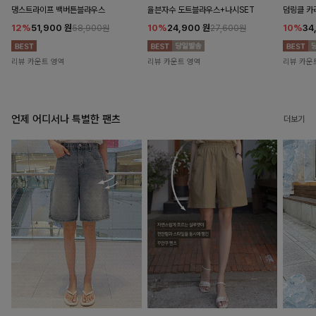
댕스트라이프 백버튼블라우스
율븐자수 도트블라우스+나시SET
덤링클 카
12%
51,900
원
10%
24,900
원
10%
34
58,900원
27,600원
리뷰 카운트 영역
리뷰 카운트 영역
리뷰 카운
언제 어디서나 특별한 팬츠
더보기