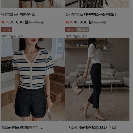
밍킷퍼프 플레어블라우스
캣밍레이어드 패턴원피스+목걸이SET
10%
39,600
원
12%
45,900
원
43,900원
52,100원
리뷰 카운트 영역
리뷰 카운트 영역
함스트라이프 린넨브이넥가디건
이지스판 카프리슬랙스[S,M,L사이즈]