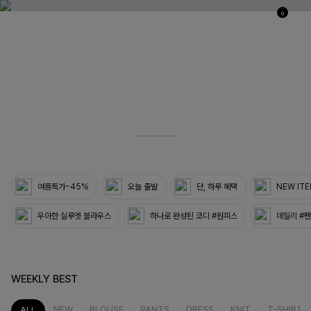
0
03
33
여름특가~45%
오늘 출발
단, 하루 혜택
NEW IT
우아한 실루엣 블라우스
하나로 완성된 코디 #원피스
데일리 #
WEEKLY BEST
NEW
BLOUSE
PANTS
DRESS
KNIT
T-SHIRT
ALL