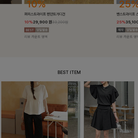
25%
10%
밴스트라이프 스트링원피스
[5천장돌파/C
25%
35,100
원
10%
34,90
46,800원
리뷰 카운트 영역
리뷰 카운트 영
BEST ITEM