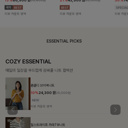
13%
86,900
원
21%
43,900
원
30%
7
99,800원
55,500원
리뷰 카운트 영역
리뷰 카운트 영역
리뷰 카운
ESSENTIAL PICKS
COZY ESSENTIAL
매일의 일상을 부드럽게 감싸줄 니트 컬렉션
론클디 브이넥니트
10%
24,300
원
26,900원
리뷰 카운트 영역
칠스트라이프 카라7부니트