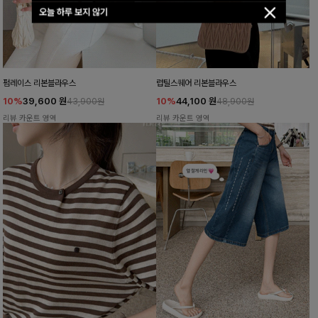
오늘 하루 보지 않기
펌레이스 리본블라우스
럽틸스퀘어 리본블라우스
10%
39,600
원
10%
44,100
원
43,900원
48,900원
리뷰 카운트 영역
리뷰 카운트 영역