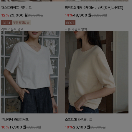
월스트라이프 버튼니트
퍼펙트절개핏 6부데님반바지[S,M,L사이즈]
12%
29,900
원
14%
48,900
원
33,900원
56,800원
리뷰 카운트 영역
리뷰 카운트 영역
콘브이넥 라벨티셔츠
소프트해 라운드니트
10%
17,900
원
10%
26,100
원
19,800원
28,900원