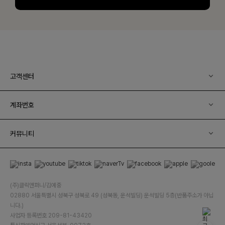
고객센터
계좌번호
커뮤니티
(주)클릭앤퍼니/김예중
02880 서울특별시 성북구 성북로 49 (성북동, 운석빌딩) 운석빌딩 5층(반품주소가 아닙
니다.)
사업자 등록번호 209-81-43420