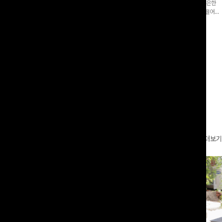
증👍]누구나 갖고 싶어할 슬랙스:)베이
[바스락소재💙/8부기장]사이드 버튼 디테일이 은은한
로 이쁜 핏 연출은 물론,쫀쫀한 스판끼
포인트가 되어주는 와이드 팬츠입니다. 여유롭게 떨어지
하게!
는 실루엣과 가볍게 바스락거리는 소재감으로 시원하고
00
원
14%
42,900
원
37,300원
49,800원
편안하게 즐기기 좋은 아이템-
리뷰 카운트 영역
더보기