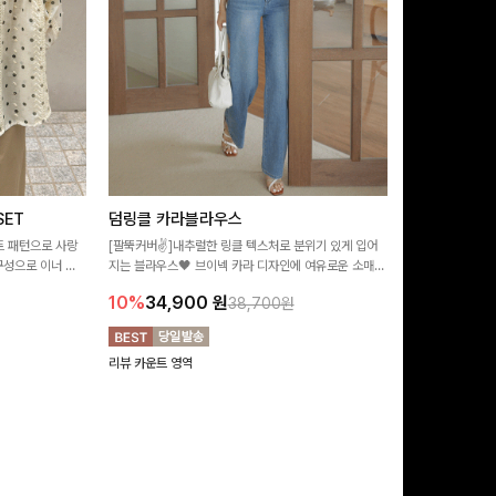
ET
덤링클 카라블라우스
비반드 링클
트 패턴으로 사랑
[팔뚝커버✌]내추럴한 링클 텍스처로 분위기 있게 입어
[구김걱정없는✨/
구성으로 이너 걱
지는 블라우스🖤 브이넥 카라 디자인에 여유로운 소매핏
처가 돋보이는 블
:)
더해져 여리하면서도 시원한 무드로 즐기기 좋아요-
소매 디테일이 
10%
34,900
원
17%
28,9
38,700원
연출해드려요!
리뷰 카운트 영역
리뷰 카운트 영역