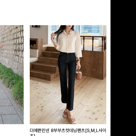
더예쁜린넨 8부부츠컷데님팬츠[S,M,L사이
급속쿨링효과 