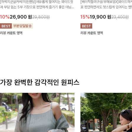
[허벅지군살커버/히든밴딩]여유롭게 떨어지는 와이드핏
[베이직컬러구성/부해보임X]와이드하게
과 부담 없는 5부 기장으로 편안하게 즐기기 좋은 데님
로 편안하면서도 멋스럽게 입어지는 밴딩
팬츠 ✨ 빈티지한 워싱감이 더해져 캐주얼하면서도 트렌
한 포켓 디테일 더해져 데일리룩부터 
10%
26,900
원
15%
19,900
원
29,800원
23,400원
디한 무드로 연출
높게 즐겨지는 아이템!
리뷰 카운트 영역
리뷰 카운트 영역
가장 완벽한 감각적인 원피스