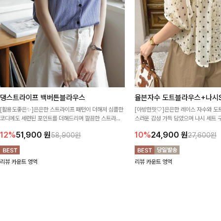
댕스트라이프 백버튼블라우스
율븐자수 도트블라우스+나시S
[활용도좋은✨]은은한 스트라이프 패턴이 더해져 심플한
[아방한핏🤍]은은한 레이스 자수와 도
코디에도 세련된 포인트를 더해드리며 깔끔한 스트라이
스러운 감성 가득 담았으며 나시 세트 
프 디테일로 유행 없이 오래 함께하기 좋은 블라우스예요
정없이 손쉽게 코디 가능한 블라우스에요
12%
51,900
원
10%
24,900
원
58,900원
27,600원
리뷰 카운트 영역
리뷰 카운트 영역