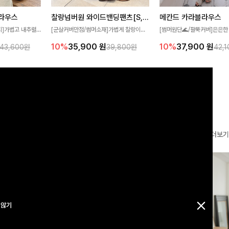
찰랑넘버원 와이드밴딩팬츠[S,M,L사이즈]
메칸드 카라블라우스
라우스
[군살커버만점/썸머소재]가볍게 찰랑이는
[썸머원단🌊/팔뚝커버]은은한
지]가볍고 내추럴
원단과 여유로운 와이드 핏으로 하루 종일
와 여유로운 실루엣이 만나 
라우스로, 답답함
10%
35,900
원
10%
37,900
원
39,800원
42,
43,600원
편안하게 착용하실 수 있는 팬츠입니다 🖤
세련된 무드를 연출해주는 블
 얼굴선을 더욱 시
✨ 허리 전체 밴딩과 스트링 디테일로 안정
리룩부터 출근룩까지 다양하게
🌿
감 있는 착용감을 더해드려요!
은 베이직한 디자인!
더보기
 않기