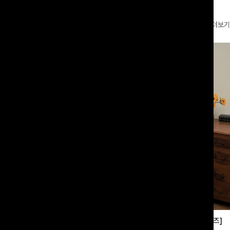
더보기
부츠컷슬랙스[S,M,L사이즈]
쿨링버튼 8부와이드팬츠[FREE,L사이즈]