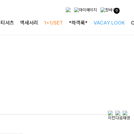
0
특별한 날을 빛내는
티셔츠
액세서리
1+1/SET
*하객룩*
VACAY LOOK
하객룩의 정석
로즐리본 러플블라우스