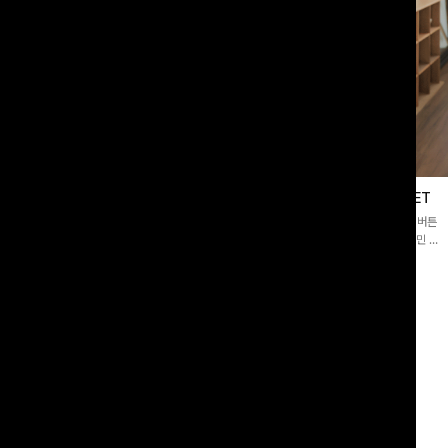
블라우스
제딧레이어드 블라우스+플레어팬츠SET
스퀘어넥]입체감 있는 링클 엠보 텍스
[완성도높은💗]레이어드한 듯 자연스러운 나시와 버튼
라우스- 여유로운 실루엣과 물결 짜임
원피스가 함께 구성된 세트 아이템입니다. 코디 고민 없
더해져 편안하면서도 여성스러운 무드를
이 한 벌만으로도 내추럴하면서 여성스러운 썸머룩 완성!
00
원
12%
43,900
원
34,800원
49,800원
리뷰 카운트 영역