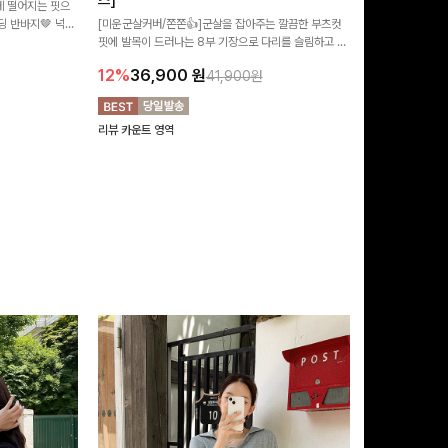
즈]
 떨어지는 핏으
[MADE/후기인
 반바지🤎 넉넉
[미운군살커버/쫀쫀👍]군살을 잡아주는 깔끔한 부츠컷
직하지만 부츠컷으
여행룩까지 활용도
핏에 발목이 드러나는 8부 기장으로 다리를 슬림하고 길
로 하루종일 편안
20%
29,9
어보이게 만들어주며 생지 소재로 멋을 더한 데님팬츠에
12%
36,900
원
41,900원
요~!
리뷰 카운트 영역
리뷰 카운트 영역