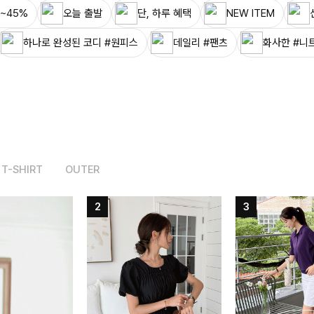
~45%
오늘 출발
단, 하루 혜택
NEW ITEM
하나로 완성된 코디 #원피스
데일리 #팬츠
화사한 #니
T-SHIRT
OUTER