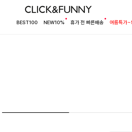
여름의 끝을 완성할
BEST100
NEW10%
휴가 전 빠른배송
여름특가~
감각적인 원피스
셀퍼프 셔링원피스