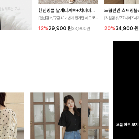
완성해주는 7부 블
헨틴링클 날개티셔츠+치마바지SET
드람린넨 스트링블
 스타일링을 연출하
[텐션감↑/구김↓]가볍게 입기만 해도 코
[시원함🧊/77사이즈까
디가 완성되는 세트 아이템으로, 자연스럽
한 텍스처가 돋보이는 블
12%
29,900
원
20%
34,900
원
33,900원
게 퍼지는 프릴 날개 소매가 우아한 포인트
없는 슬릿 카라 디자인이
를 더해드립니다💕 잔잔한 링클 텍스처 소
원하게 연출해드립니다 
재와 편안한 허리밴딩으로 하루 종일 산뜻
하고 쾌적하게 즐겨보세요!
오늘 하루 보지