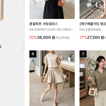
룬셀퍼프 셔링원피스
[데이트룩추천🩷]은은한 셔링 디테일과 퍼
[베스트🏆접촉냉감]
프 소매가 어우러져 사랑스러운 무드를 완
여름에도 무더위 걱정할 
10%
36,900
원
17%
27,300
원
40,900원
성해주는 원피스🤍 허리 스모크 밴딩이 슬
고 가벼운 소재감으로 
림한 실루엣을 연출해주며, 자연스럽게 퍼
즐기실 수 있는 니트랍니
지는 플레어 라인으로 여성스럽고 편안하게
즐기기 좋아요