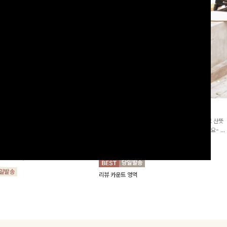
2차리오더]뮨스트링 플라워원피
딘젤퍼프 스트라이프원피스
[청순무드/체형커버]꾸안꾸 무드의 정석🤍 가볍고 산뜻
워 패턴과 랩 디자인으로 여성스러우면
한 착용감으로 여름 내내 손이 자주 가는 원피스예요- 은
를 더해주며 스트링이 내장되어있어 슬
은한 스트라이프 패턴과 여유로운 핏이 만나 편안함은 물
10%
64,900
원
72,100원
할 수 있어요🤍
론, 고급스러운 분위기까지 더해드립니다
00
원
36,800원
리뷰 카운트 영역