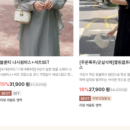
블룬티 나시원피스+셔츠SET
[주문폭주/군살삭제]젤링클프
스
[우아한무드🤍/휴가룩추천]구김이 덜한 링클 소재의 나
시원피스+셔츠 조합으로 코디 걱정없이 여성스럽고 편안
구김이 적은 링클프리 원단으로 항상 
하게 즐길 수 있는 아이템이에요:)
하며 일자로 떨어지는 넉넉한 핏으로 
15%
31,900
원
37,500원
해주는 원피스에요🖤
18%
27,900
원
34,000원
리뷰 카운트 영역
리뷰 카운트 영역