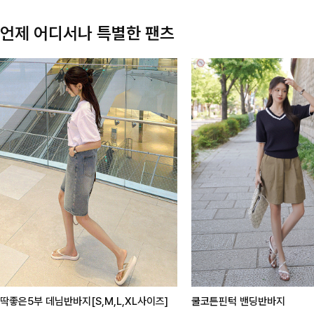
언제 어디서나 특별한 팬츠
딱좋은5부 데님반바지[S,M,L,XL사이즈]
쿨코튼핀턱 밴딩반바지