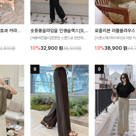
[재구매율1위] 냉감효과 카라니트
숏중롱골라입을 인생슬랙스[S,M,L,XL사이즈]
로즐리본 러플블라우스
[여름버전출시]쫀쫀한 스판으로 편안하게
[쉬폰소재/여리여리]우아한 리
필요가 없어요!얇
착용되어 누구나 입기 좋은 데일리 슬랙스!
연스럽게 흐르는 러플 디테일
10%
32,900
원
13%
38,900
원
32,800원
36,500원
44,
여름에도 시원하게
숏·기본·롱 기장과 와이드·부츠컷 핏까지 취
분위기를 더해주는 블라우스 
다
향에 맞게 선택할 수 있어 더욱 만족스러워
한 소재감과 여유롭게 떨어지
요
얼굴까지 화사해 보이며 세련
좋아요