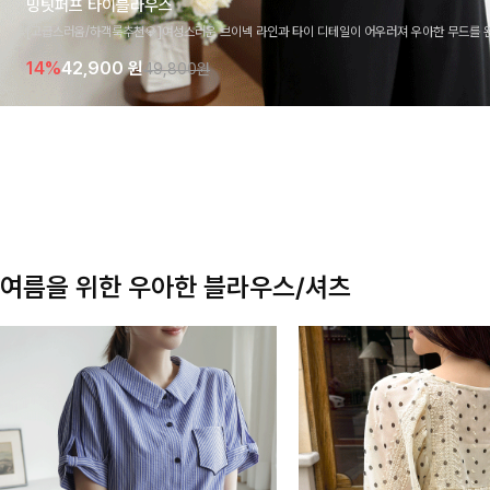
밍팃퍼프 타이블라우스
[고급스러움/하객룩추천💎]여성스러운 브이넥 라인과 타이 디테일이 어우러져 우아한 무드를 
라우스 🤍 여유로운 7부 소매로 편안하게 착용되며 데일리룩부터 출근룩, 하객룩까지 세련된
14%
42,900
원
49,800원
기 좋은 아이템이에요
여름을 위한 우아한 블라우스/셔츠