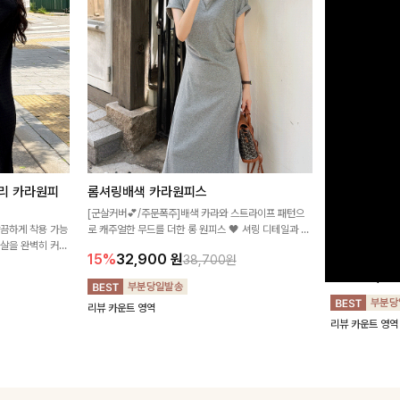
리 카라원피
롬셔링배색 카라원피스
[비율만점/
스
[군살커버💕/주문폭주]배색 카라와 스트라이프 패턴으
깔끔하게 착용 가능
로 캐주얼한 무드를 더한 롱 원피스 🖤 셔링 디테일과 쫀
고급스러운 플라
군살을 완벽히 커버
쫀한 스판 소재로 편안하면서도 여성스럽게 연출돼요
서 세련된 분위기
15%
32,900
원
38,700원
림하게 핏을 조절
12%
32,4
리뷰 카운트 영역
리뷰 카운트 영역