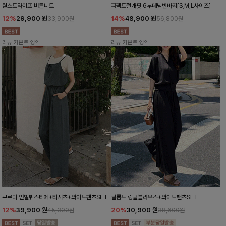
월스트라이프 버튼니트
퍼펙트절개핏 6부데님반바지[S,M,L사이즈]
12%
29,900
원
14%
48,900
원
33,900원
56,800원
리뷰 카운트 영역
리뷰 카운트 영역
쿠르디 언발뷔스티에+티셔츠+와이드팬츠SET
팔롬드 링클블라우스+와이드팬츠SET
12%
39,900
원
20%
30,900
원
45,300원
38,600원