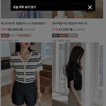
오늘 하루 보지 않기
특스트라이프 링클원피스+스트링자켓SET
[재구매율1위] 냉감효과 카라니트
12%
69,900
원
17%
27,300
원
79,400원
32,800원
리뷰 카운트 영역
리뷰 카운트 영역