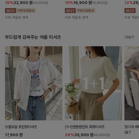
18%
32,900
원
15%
16,900
원
12%
29
40,100원
19,800원
리뷰 카운트 영역
리뷰 카운트 영역
리뷰 카운
부드럽게 감싸주는 여름 티셔츠
더보기
브쉘모달 프린팅티셔츠
(1+1)앤튼펜던트 퍼프티셔츠
밍디아 
SET
17,900
원
28%
35,900
원
49,800원