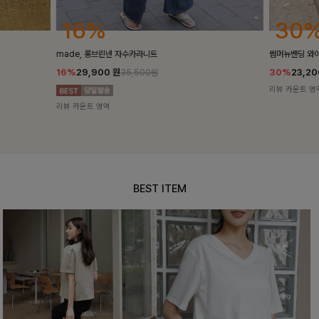
30%
25
썸머뉴밴딩 와이드슬랙스[S,M,L사이즈]
밴스트라이프 
30%
23,200
원
25%
35,10
33,100원
리뷰 카운트 영역
리뷰 카운트 영
BEST ITEM