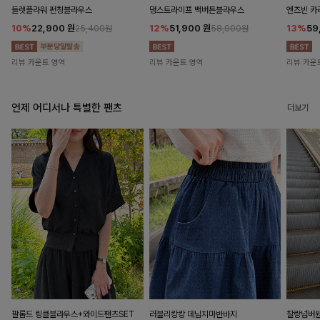
들렛플라워 펀칭블라우스
댕스트라이프 백버튼블라우스
엔즈빈 카
10%
22,900
원
12%
51,900
원
13%
59
25,400원
58,900원
리뷰 카운트 영역
리뷰 카운트 영역
리뷰 카운
언제 어디서나 특별한 팬츠
더보기
팔롬드 링클블라우스+와이드팬츠SET
러블리캉캉 데님치마반바지
찰랑넘버원