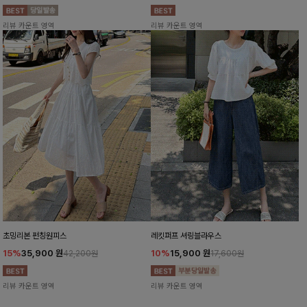
리뷰 카운트 영역
리뷰 카운트 영역
초밍리본 펀칭원피스
레킷퍼프 셔링블라우스
15%
35,900
원
10%
15,900
원
42,200원
17,600원
리뷰 카운트 영역
리뷰 카운트 영역