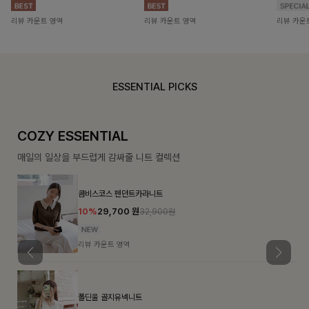
리뷰 카운트 영역
리뷰 카운트 영역
리뷰 카운
ESSENTIAL PICKS
COZY ESSENTIAL
매일의 일상을 부드럽게 감싸줄 니트 컬렉션
콤비스코스 펜던트카라니트
10%
29,700
원
32,900원
리뷰 카운트 영역
폴딘울 골지유넥니트