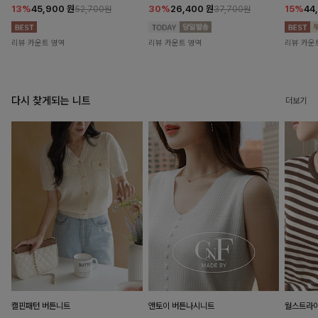
13%
45,900
원
30%
26,400
원
15%
44
52,700원
37,700원
리뷰 카운트 영역
리뷰 카운트 영역
리뷰 카운
다시 찾게되는 니트
더보기
캘핀패턴 버튼니트
앤토이 버튼나시니트
월스트라