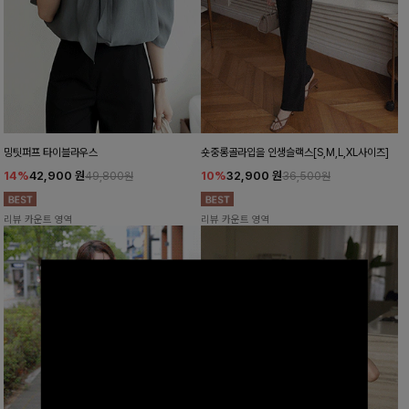
밍팃퍼프 타이블라우스
숏중롱골라입을 인생슬랙스[S,M,L,XL사이즈]
14%
42,900
원
10%
32,900
원
49,800원
36,500원
리뷰 카운트 영역
리뷰 카운트 영역