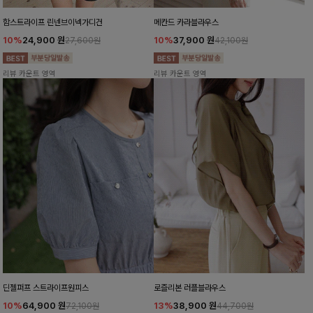
함스트라이프 린넨브이넥가디건
메칸드 카라블라우스
10%
24,900
원
10%
37,900
원
27,600원
42,100원
리뷰 카운트 영역
리뷰 카운트 영역
딘젤퍼프 스트라이프원피스
로즐리본 러플블라우스
10%
64,900
원
13%
38,900
원
72,100원
44,700원