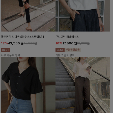
폴릿핀턱 브이넥블라우스+스트랩SET
콘브이넥 라벨티셔츠
12%
43,900
원
10%
17,900
원
49,800원
19,800원
리뷰 카운트 영역
리뷰 카운트 영역