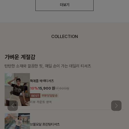
더보기
COLLECTION
가장 쉬운 코디
특별한 날부터 일상까지 함께하는 룩
[주문폭주/군살삭제]젤링클프리 카라원피스
18%
27,900
원
34,000원
리뷰 카운트 영역
민오브 데님셔츠+스커트+벨트SET
15%
47,900
원
56,300원