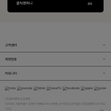
고객센터
계좌번호
커뮤니티
(주)클릭앤퍼니/김예중
02880 서울특별시 성북구 성북로 49 (성북동, 운석빌딩) 운석빌딩 5층(반품주소가 아닙
니다.)