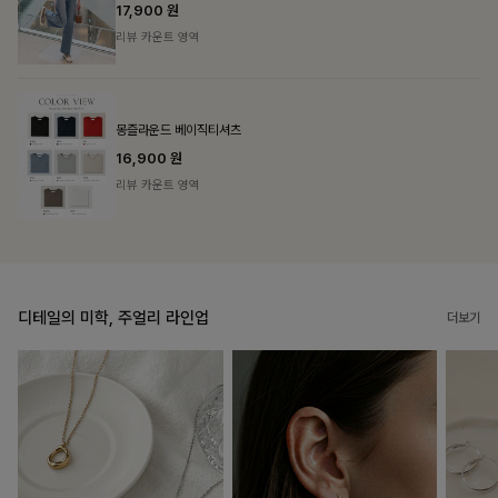
리뷰 카운트 영역
필첸체크 스트링블라우스+플레어스커트SET
14%
42,900
원
49,800원
리뷰 카운트 영역
디테일의 미학, 주얼리 라인업
더보기