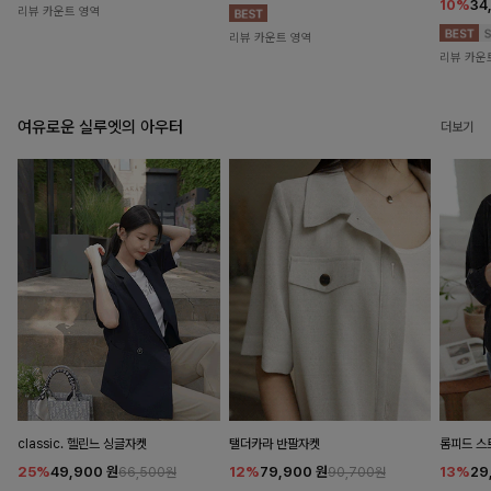
10%
34
리뷰 카운트 영역
리뷰 카운트 영역
리뷰 카운
여유로운 실루엣의 아우터
더보기
classic. 헬린느 싱글자켓
탤더카라 반팔자켓
롬피드 
25%
49,900
원
12%
79,900
원
13%
29
66,500원
90,700원