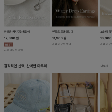
피엘룬 써지컬링목걸이
벤뮤트 드롭귀걸이
노잉티 링
12,900
원
11,900
원
13,90
리뷰 카운트 영역
리뷰 카운
리뷰 카운트 영역
감각적인 선택, 완벽한 마무리
더보기