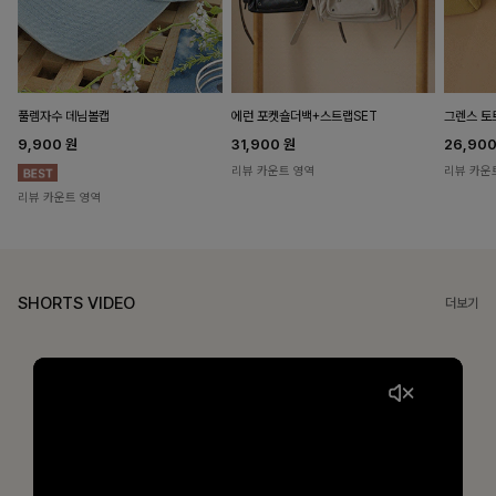
풀렘자수 데님볼캡
에런 포켓숄더백+스트랩SET
그렌스 토
9,900
원
31,900
원
26,90
리뷰 카운트 영역
리뷰 카운
리뷰 카운트 영역
SHORTS VIDEO
더보기