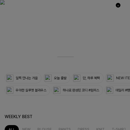
0
03
33
일찍 만나는 가을
오늘 출발
단, 하루 혜택
NEW IT
우아한 실루엣 블라우스
하나로 완성된 코디 #원피스
데일리 #
WEEKLY BEST
NEW
BLOUSE
PANTS
DRESS
KNIT
T-SHIRT
ALL