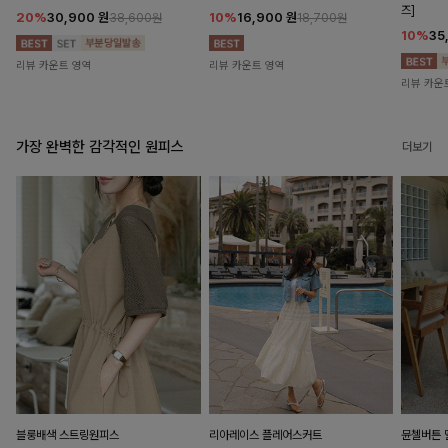
즈]
20%
30,900
원
10%
16,900
원
38,600원
18,700원
10%
35
리뷰 카운트 영역
리뷰 카운트 영역
리뷰 카운
가장 완벽한 감각적인 원피스
더보기
블룽배색 스트링원피스
리아레이스 플레어스커트
뮨첼버튼 