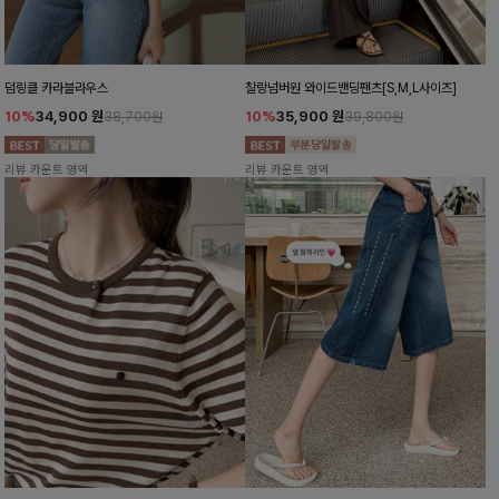
덤링클 카라블라우스
찰랑넘버원 와이드밴딩팬츠[S,M,L사이즈]
10%
34,900
원
10%
35,900
원
38,700원
39,800원
리뷰 카운트 영역
리뷰 카운트 영역