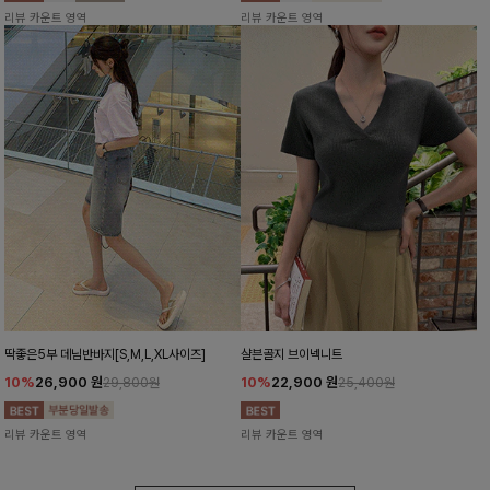
리뷰 카운트 영역
리뷰 카운트 영역
딱좋은5부 데님반바지[S,M,L,XL사이즈]
샬븐골지 브이넥니트
10%
26,900
원
10%
22,900
원
29,800원
25,400원
리뷰 카운트 영역
리뷰 카운트 영역