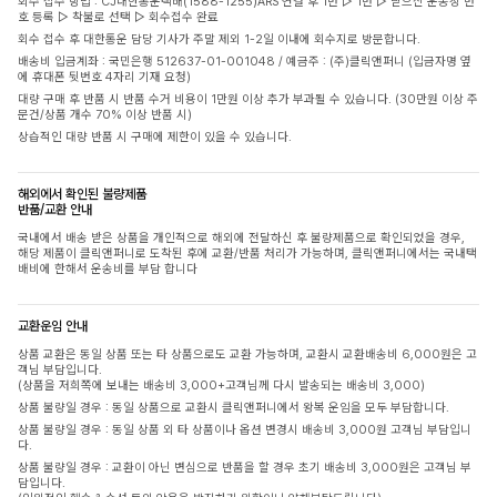
회수 접수 방법 : CJ대한통운택배(1588-1255)ARS 연결 후 1번 ▷ 1번 ▷ 받으신 운송장 번
호 등록 ▷ 착불로 선택 ▷ 회수접수 완료
회수 접수 후 대한통운 담당 기사가 주말 제외 1-2일 이내에 회수지로 방문합니다.
배송비 입금계좌 : 국민은행 512637-01-001048 / 예금주 : (주)클릭앤퍼니 (입금자명 옆
에 휴대폰 뒷번호 4자리 기재 요청)
대량 구매 후 반품 시 반품 수거 비용이 1만원 이상 추가 부과될 수 있습니다. (30만원 이상 주
문건/상품 개수 70% 이상 반품 시)
상습적인 대량 반품 시 구매에 제한이 있을 수 있습니다.
해외에서 확인된 불량제품
반품/교환 안내
국내에서 배송 받은 상품을 개인적으로 해외에 전달하신 후 불량제품으로 확인되었을 경우,
해당 제품이 클릭앤퍼니로 도착된 후에 교환/반품 처리가 가능하며, 클릭앤퍼니에서는 국내택
배비에 한해서 운송비를 부담 합니다
교환운임 안내
상품 교환은 동일 상품 또는 타 상품으로도 교환 가능하며, 교환시 교환배송비 6,000원은 고
객님 부담입니다.
(상품을 저희쪽에 보내는 배송비 3,000+고객님께 다시 발송되는 배송비 3,000)
상품 불량일 경우 : 동일 상품으로 교환시 클릭앤퍼니에서 왕복 운임을 모두 부담합니다.
상품 불량일 경우 : 동일 상품 외 타 상품이나 옵션 변경시 배송비 3,000원 고객님 부담입니
다.
상품 불량일 경우 : 교환이 아닌 변심으로 반품을 할 경우 초기 배송비 3,000원은 고객님 부
담입니다.