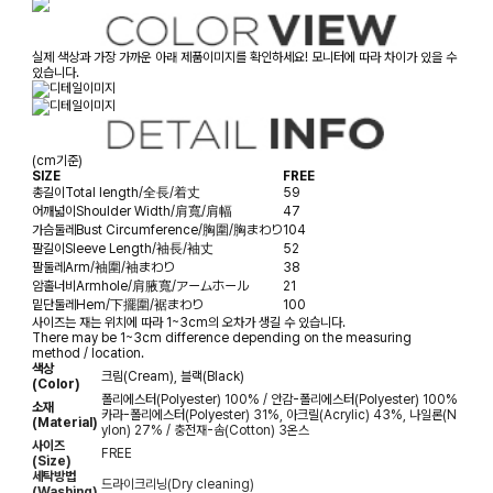
실제 색상과 가장 가까운 아래 제품이미지를 확인하세요! 모니터에 따라 차이가 있을 수
있습니다.
(cm기준)
SIZE
FREE
총길이
Total length/全長/着丈
59
어깨넓이
Shoulder Width/肩寬/肩幅
47
가슴둘레
Bust Circumference/胸圍/胸まわり
104
팔길이
Sleeve Length/袖長/袖丈
52
팔둘레
Arm/袖圍/袖まわり
38
암홀너비
Armhole/肩腋寬/アームホール
21
밑단둘레
Hem/下擺圍/裾まわり
100
사이즈는 재는 위치에 따라 1~3cm의 오차가 생길 수 있습니다.
There may be 1~3cm difference depending on the measuring
method / location.
색상
크림(Cream), 블랙(Black)
(Color)
폴리에스터(Polyester) 100% / 안감-폴리에스터(Polyester) 100%
소재
카라-폴리에스터(Polyester) 31%, 아크릴(Acrylic) 43%, 나일론(N
(Material)
ylon) 27% / 충전재-솜(Cotton) 3온스
사이즈
FREE
(Size)
세탁방법
드라이크리닝(Dry cleaning)
(Washing)