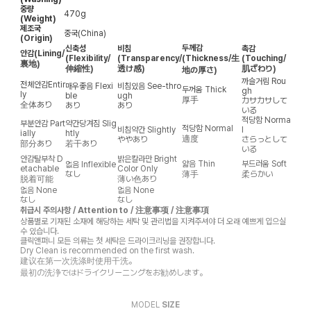
중량
470g
(Weight)
제조국
중국(China)
(Origin)
두께감
신축성
비침
촉감
안감
(Lining/
(Flexibility/
(Transparency/
(Thickness/生
(Touching/
裏地)
伸縮性)
透け感)
肌ざわり)
地の厚さ)
까슬거림
Rou
전체안감
Entir
매우좋음
Flexi
비침있음
See-thro
두꺼움
Thick
gh
ly
ble
ugh
厚手
カサカサして
全体あり
あり
あり
いる
적당함
Norma
부분안감
Part
약간당겨짐
Slig
적당함
Normal
비침약간
Slightly
l
ially
htly
適度
ややあり
さらっとして
部分あり
若干あり
いる
안감탈부착
D
밝은칼라만
Bright
얇음
Thin
부드러움
Soft
없음
Inflexible
etachable
Color Only
なし
薄手
柔らかい
脱着可能
薄い色あり
없음
None
없음
None
なし
なし
취급시 주의사항 / Attention to / 注意事项 / 注意事項
상품별로 기재된 소재에 해당하는 세탁 및 관리법을 지켜주셔야 더 오래 예쁘게 입으실
수 있습니다.
클릭앤퍼니 모든 의류는 첫 세탁은 드라이크리닝을 권장합니다.
Dry Clean is recommended on the first wash.
建议在第一次洗涤时使用干洗。
最初の洗浄ではドライクリーニングをお勧めします。
MODEL
SIZE