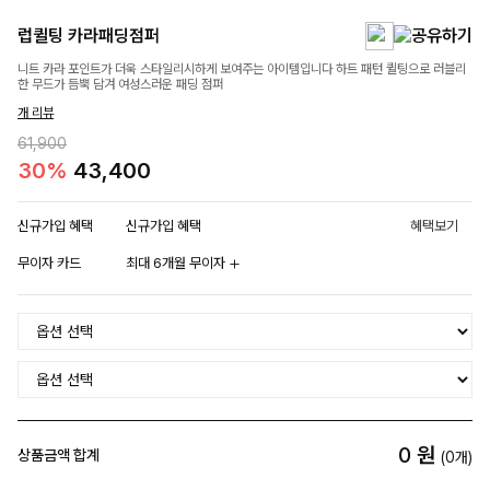
럽퀼팅 카라패딩점퍼
니트 카라 포인트가 더욱 스타일리시하게 보여주는 아이템입니다 하트 패턴 퀼팅으로 러블리
한 무드가 듬뿍 담겨 여성스러운 패딩 점퍼
개 리뷰
61,900
30%
43,400
신규가입 혜택
신규가입 혜택
혜택보기
무이자 카드
최대 6개월 무이자
0
원
상품금액 합계
(
0
개)