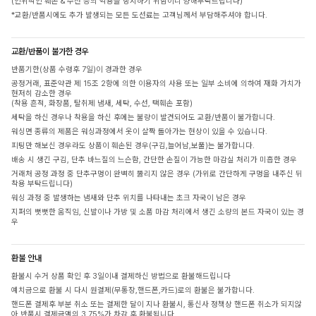
(인위적인 훼손 & 수선 등의 악용을 방지하기 위함이니 양해부탁드립니다)
*교환/반품시에도 추가 발생되는 모든 도선료는 고객님께서 부담해주셔야 합니다.
교환/반품이 불가한 경우
반품기한(상품 수령후 7일)이 경과한 경우
공정거래, 표준약관 제 15조 2항에 의한 이용자의 사용 또는 일부 소비에 의하여 재화 가치가
현저히 감소한 경우
(착용 흔적, 화장품, 탈취제 냄새, 세탁, 수선, 택훼손 포함)
세탁을 하신 경우나 착용을 하신 후에는 불량이 발견되어도 교환/반품이 불가합니다.
워싱면 종류의 제품은 워싱과정에서 옷이 살짝 돌아가는 현상이 있을 수 있습니다.
피팅만 해보신 경우라도 상품이 훼손된 경우(구김,늘어남,보풀)는 불가합니다.
배송 시 생긴 구김, 단추 바느질의 느슨함, 간단한 손질이 가능한 마감실 처리가 미흡한 경우
거래처 공정 과정 중 단추구멍이 완벽히 뚫리지 않은 경우 (가위로 간단하게 구멍을 내주신 뒤
착용 부탁드립니다)
워싱 과정 중 발생하는 냄새와 단추 위치를 나타내는 초크 자국이 남은 경우
지퍼의 뻣뻣한 움직임, 신발이나 가방 및 소품 마감 처리에서 생긴 소량의 본드 자국이 있는 경
우
환불 안내
환불시 수거 상품 확인 후 3일이내 결제하신 방법으로 환불해드립니다
예치금으로 환불 시 다시 원결제(무통장,핸드폰,카드)로의 환불은 불가합니다.
핸드폰 결제후 부분 취소 또는 결제한 달이 지나 환불시, 통신사 정책상 핸드폰 취소가 되지않
아 반품시 결제금액의 3.75%가 차감 후 환불됩니다.