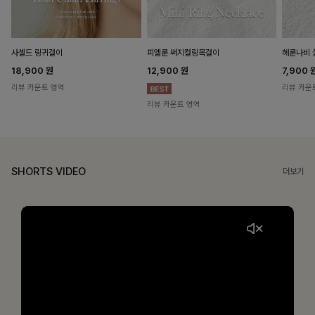
헤룬나비 
사셀드 링귀걸이
피엘룬 써지컬링목걸이
7,900
18,900
원
12,900
원
리뷰 카운
리뷰 카운트 영역
리뷰 카운트 영역
SHORTS VIDEO
더보기