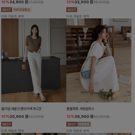
10%
24,900
원
13%
33,900
원
27,600원
38,900원
리뷰 카운트 영역
리뷰 카운트 영역
윌리덤 라운드앤브이넥가디건
룬셀퍼프 셔링원피스
10%
20,900
원
10%
36,900
원
23,200원
40,900원
리뷰 카운트 영역
리뷰 카운트 영역