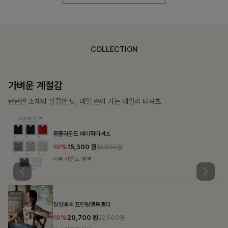
COLLECTION
가장 쉬운 코디
특별한 날부터 일상까지 함께하는 룩
쥬빌스트링 포켓원피스
17%
48,900
원
58,900원
리뷰 카운트 영역
블룬티 나시원피스+셔츠SET
15%
31,900
원
37,500원