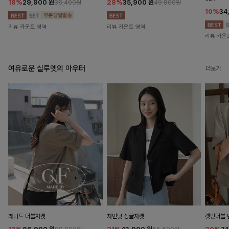
18%
29,900
원
28%
35,900
원
36,400원
49,800원
10%
34
리뷰 카운트 영역
리뷰 카운트 영역
리뷰 카운
여유로운 실루엣의 아우터
더보기
래나드 더블자켓
자빈닛 싱글자켓
캣민더블 