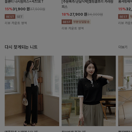
블룬티 나시원피스+셔츠SET
[주문폭주/군살삭제]젤링클프리 카라원
롬셔링배
피스
15%
31,900
원
15%
32
37,500원
18%
27,900
원
34,000원
리뷰 카운트 영역
리뷰 카운
리뷰 카운트 영역
다시 찾게되는 니트
더보기