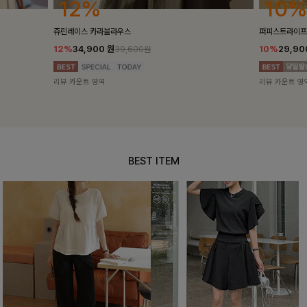
12%
10%
쥬린레이스 카라블라우스
퍼피스트라이프
12%
34,900
원
10%
29,9
39,600원
리뷰 카운트 영역
리뷰 카운트 영
BEST ITEM