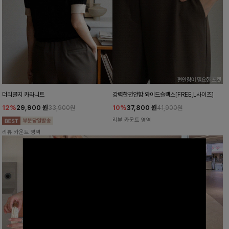
더리골지 카라니트
강력한편안함 와이드슬랙스[FREE,L사이즈]
12%
29,900
원
10%
37,800
원
33,900원
41,900원
리뷰 카운트 영역
리뷰 카운트 영역