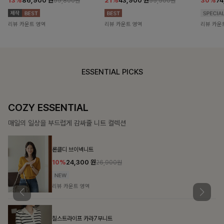
13%
86,900
원
21%
43,900
원
30%
7
99,800원
55,500원
리뷰 카운트 영역
리뷰 카운트 영역
리뷰 카운
ESSENTIAL PICKS
COZY ESSENTIAL
매일의 일상을 부드럽게 감싸줄 니트 컬렉션
론클디 브이넥니트
10%
24,300
원
26,900원
리뷰 카운트 영역
칠스트라이프 카라7부니트