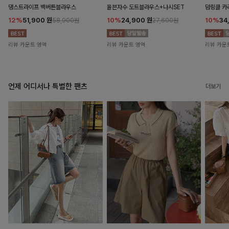
댕스트라이프 백버튼블라우스
율븐자수 도트블라우스+나시SET
덤링클 카
12%
51,900
원
10%
24,900
원
10%
34
58,900원
27,600원
리뷰 카운트 영역
리뷰 카운트 영역
리뷰 카운
언제 어디서나 특별한 팬츠
더보기