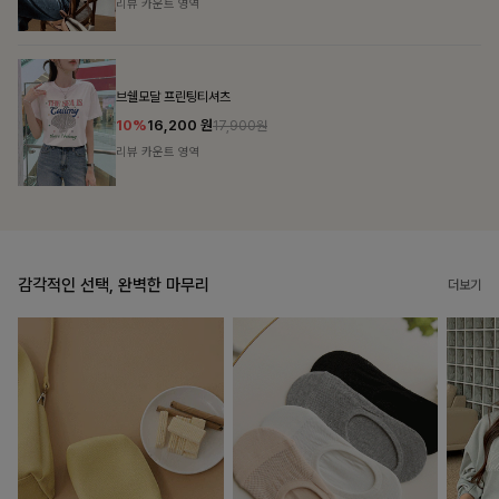
리뷰 카운트 영역
캣시어서커 버튼카라원피스+벨트SET
16%
79,900
원
95,100원
리뷰 카운트 영역
감각적인 선택, 완벽한 마무리
더보기