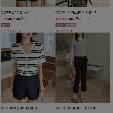
밍킷퍼프 플레어블라우스
캣밍레이어드 패턴원피스+목걸이SET
10%
39,600
원
12%
45,900
원
43,900원
52,100원
리뷰 카운트 영역
리뷰 카운트 영역
함스트라이프 린넨브이넥가디건
이지스판 카프리슬랙스[S,M,L사이즈]