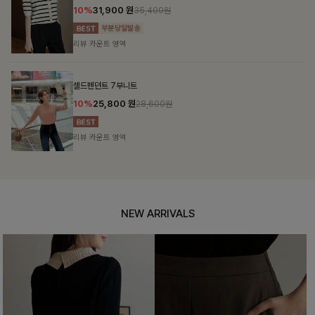
10%
31,900
원
35,400원
리뷰 카운트 영역
셀드펜던트 7부니트
10%
25,800
원
28,600원
리뷰 카운트 영역
NEW ARRIVALS