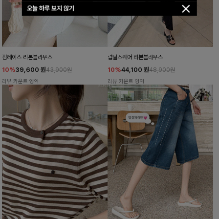
오늘 하루 보지 않기
펌레이스 리본블라우스
럽틸스퀘어 리본블라우스
10%
39,600
원
10%
44,100
원
43,900원
48,900원
리뷰 카운트 영역
리뷰 카운트 영역