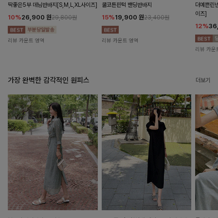
딱좋은5부 데님반바지[S,M,L,XL사이즈]
쿨코튼핀턱 밴딩반바지
더예쁜린넨
이즈]
10%
26,900
원
15%
19,900
원
29,800원
23,400원
12%
36
리뷰 카운트 영역
리뷰 카운트 영역
리뷰 카운
가장 완벽한 감각적인 원피스
더보기