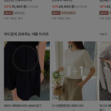
앤즌린넨 스퀘어나시니트
킹밋배색 카라니트
캘핀패턴 
30%
15,400
원
10%
29,900
원
18%
32
21,900원
33,200원
리뷰 카운트 영역
리뷰 카운트 영역
리뷰 카운
부드럽게 감싸주는 여름 티셔츠
더보기
테킷미 레터링티셔츠+반바지SET
(1+1)앤튼펜던트 퍼프티셔츠
밍디아 
SET