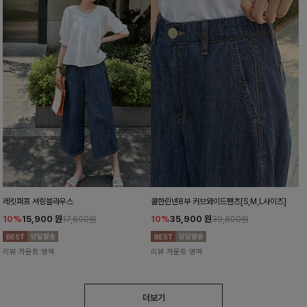
레킷퍼프 셔링블라우스
쿨한린넨8부 커브와이드팬츠[S,M,L사이즈]
10%
15,900
원
10%
35,900
원
17,600원
39,800원
리뷰 카운트 영역
리뷰 카운트 영역
더보기