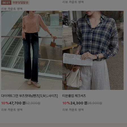
리뷰 카운트 영역
리뷰 카운트 영역
다이어트그만 부츠컷데님팬츠[S,M,L사이즈]
티븐롤업 체크셔츠
10%
47,700
원
10%
24,300
원
52,900원
26,900원
리뷰 카운트 영역
리뷰 카운트 영역