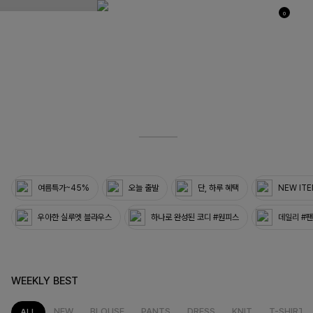
0
03
33
여름특가~45%
오늘 출발
단, 하루 혜택
NEW IT
우아한 실루엣 블라우스
하나로 완성된 코디 #원피스
데일리 #
WEEKLY BEST
NEW
BLOUSE
PANTS
DRESS
KNIT
T-SHIRT
ALL