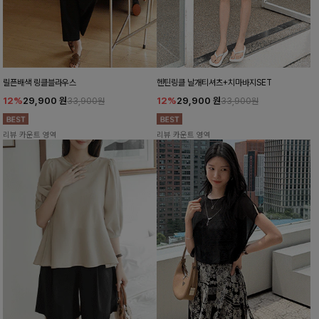
릴픈배색 링클블라우스
헨틴링클 날개티셔츠+치마바지SET
12%
29,900
원
12%
29,900
원
33,900원
33,900원
리뷰 카운트 영역
리뷰 카운트 영역