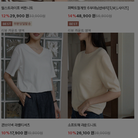
월스트라이프 버튼니트
퍼펙트절개핏 6부데님반바지[S,M,L사이즈]
12%
29,900
원
14%
48,900
원
33,900원
56,800원
리뷰 카운트 영역
리뷰 카운트 영역
콘브이넥 라벨티셔츠
소프트해 라운드니트
10%
17,900
원
10%
26,100
원
19,800원
28,900원