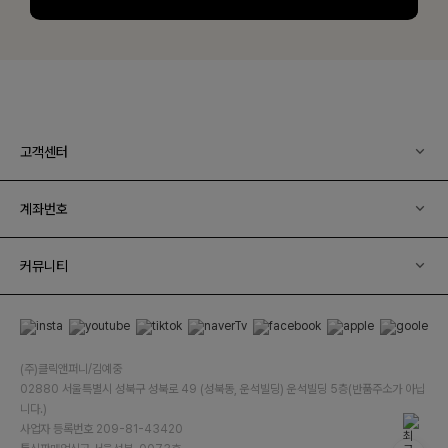
고객센터
계좌번호
커뮤니티
(주)클릭앤퍼니/김예중
02880 서울특별시 성북구 성북로 49 (성북동, 운석빌딩) 운석빌딩 5층(반품주소가 아닙
니다.)
사업자 등록번호 209-81-43420