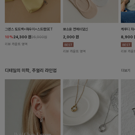
뽀소옹 면메쉬덧신
그렌스 토트백+파우치+스트랩SET
케루디 자
2,000
원
10%
24,300
원
8,900
26,900원
리뷰 카운트 영역
리뷰 카운트 영역
리뷰 카운
디테일의 미학, 주얼리 라인업
더보기