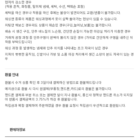
현저히 감소한 경우
(착용 흔적, 화장품, 탈취제 냄새, 세탁, 수선, 택훼손 포함)
세탁을 하신 경우나 착용을 하신 후에는 불량이 발견되어도 교환/반품이 불가합니다.
워싱면 종류의 제품은 워싱과정에서 옷이 살짝 돌아가는 현상이 있을 수 있습니다.
피팅만 해보신 경우라도 상품이 훼손된 경우(구김,늘어남,보풀)는 불가합니다.
배송 시 생긴 구김, 단추 바느질의 느슨함, 간단한 손질이 가능한 마감실 처리가 미흡한 경우
거래처 공정 과정 중 단추구멍이 완벽히 뚫리지 않은 경우 (가위로 간단하게 구멍을 내주신 뒤
착용 부탁드립니다)
워싱 과정 중 발생하는 냄새와 단추 위치를 나타내는 초크 자국이 남은 경우
지퍼의 뻣뻣한 움직임, 신발이나 가방 및 소품 마감 처리에서 생긴 소량의 본드 자국이 있는 경
우
환불 안내
환불시 수거 상품 확인 후 3일이내 결제하신 방법으로 환불해드립니다
예치금으로 환불 시 다시 원결제(무통장,핸드폰,카드)로의 환불은 불가합니다.
핸드폰 결제후 부분 취소 또는 결제한 달이 지나 환불시, 통신사 정책상 핸드폰 취소가 되지않
아 반품시 결제금액의 3.75%가 차감 후 환불됩니다.
적립금과 복합 결제하여 주문하였을 경우 환불 요청시 적립금이 우선적으로 환원됩니다.
판매자정보