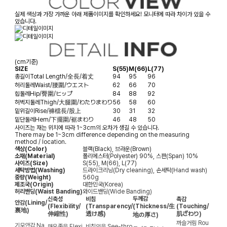
실제 색상과 가장 가까운 아래 제품이미지를 확인하세요! 모니터에 따라 차이가 있을 수
있습니다.
(cm기준)
SIZE
S(55)
M(66)
L(77)
총길이
Total Length/全長/着丈
94
95
96
허리둘레
Waist/腰圍/ウエスト
62
66
70
힙둘레
Hip/臀圍/ヒップ
84
88
92
허벅지둘레
Thigh/大腿圍/わたりまわり
56
58
60
밑위길이
Rise/褲檔長/股上
30
31
32
밑단둘레
Hem/下擺圍/裾まわり
46
48
50
사이즈는 재는 위치에 따라 1~3cm의 오차가 생길 수 있습니다.
There may be 1~3cm difference depending on the measuring
method / location.
색상(Color)
블랙(Black), 브라운(Brown)
소재(Material)
폴리에스터(Polyester) 90%, 스판(Span) 10%
사이즈(Size)
S(55), M(66), L(77)
세탁방법(Washing)
드라이크리닝(Dry cleaning), 손세탁(Hand wash)
중량(Weight)
560g
제조국(Origin)
대한민국(Korea)
허리밴딩(Waist Banding)
와이드밴딩(Wide Banding)
두께감
신축성
비침
촉감
안감
(Lining/
(Flexibility/
(Transparency/
(Thickness/生
(Touching/
裏地)
伸縮性)
透け感)
肌ざわり)
地の厚さ)
까슬거림
Rou
기모안감
Na
매우좋음
Flexi
비침있음
See-thro