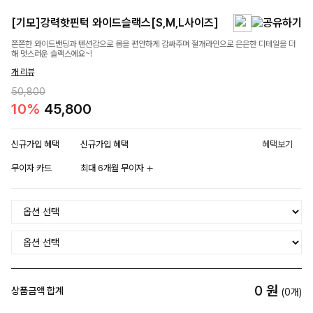
[기모]강력핫핀턱 와이드슬랙스[S,M,L사이즈]
쫀쫀한 와이드밴딩과 텐션감으로 몸을 편안하게 감싸주며 절개라인으로 은은한 디테일을 더
해 멋스러운 슬랙스에요~!
개 리뷰
50,800
10%
45,800
신규가입 혜택
신규가입 혜택
혜택보기
무이자 카드
최대 6개월 무이자
0
원
상품금액 합계
(
0
개)