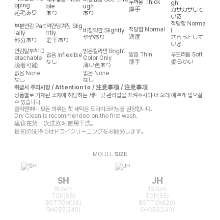
두꺼움
Thick
gh
pping
ble
ugh
厚手
カサカサして
起毛あり
あり
あり
いる
적당함
Norma
부분안감
Part
약간당겨짐
Slig
적당함
Normal
비침약간
Slightly
l
ially
htly
適度
ややあり
さらっとして
部分あり
若干あり
いる
안감탈부착
D
밝은칼라만
Bright
얇음
Thin
부드러움
Soft
없음
Inflexible
etachable
Color Only
なし
薄手
柔らかい
脱着可能
薄い色あり
없음
None
없음
None
なし
なし
취급시 주의사항 / Attention to / 注意事项 / 注意事項
상품별로 기재된 소재에 해당하는 세탁 및 관리법을 지켜주셔야 더 오래 예쁘게 입으실
수 있습니다.
클릭앤퍼니 모든 의류는 첫 세탁은 드라이크리닝을 권장합니다.
Dry Clean is recommended on the first wash.
建议在第一次洗涤时使用干洗。
最初の洗浄ではドライクリーニングをお勧めします。
MODEL
SIZE
SH
JH
163cm
167cm
TOP(55)
TOP(55)
BOTTOM(26)
BOTTOM(26)
SHOES(240)
SHOES(240)