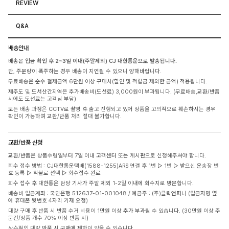
REVIEW
Q&A
배송안내
배송은 입금 확인 후 2~3일 이내(주말제외) CJ 대한통운으로 발송됩니다.
단, 주문량이 폭주하는 경우 배송이 지연될 수 있으니 양해바랍니다.
무료배송은 순수 결제금액 6만원 이상 구매시(할인 및 적립금 제외한 금액) 적용됩니다.
제주도 및 도서산간지역은 추가배송비(도선료) 3,000원이 부과됩니다. (무료배송,교환/반품
시에도 도선료는 고객님 부담)
모든 배송 과정은 CCTV로 촬영 후 출고 진행되고 있어 상품을 고의적으로 훼손하시는 경우
확인이 가능하며 교환/반품 처리 절대 불가합니다.
교환/반품 신청
교환/반품은 상품수령일부터 7일 이내 고객센터 또는 게시판으로 신청해주셔야 합니다.
회수 접수 방법 : CJ대한통운택배(1588-1255)ARS 연결 후 1번 ▷ 1번 ▷ 받으신 운송장 번
호 등록 ▷ 착불로 선택 ▷ 회수접수 완료
회수 접수 후 대한통운 담당 기사가 주말 제외 1-2일 이내에 회수지로 방문합니다.
배송비 입금계좌 : 국민은행 512637-01-001048 / 예금주 : (주)클릭앤퍼니 (입금자명 옆
에 휴대폰 뒷번호 4자리 기재 요청)
대량 구매 후 반품 시 반품 수거 비용이 1만원 이상 추가 부과될 수 있습니다. (30만원 이상 주
문건/상품 개수 70% 이상 반품 시)
상습적인 대량 반품 시 구매에 제한이 있을 수 있습니다.