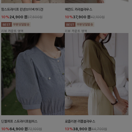
함스트라이프 린넨브이넥가디건
메칸드 카라블라우스
10%
24,900
원
10%
37,900
원
27,600원
42,100원
리뷰 카운트 영역
리뷰 카운트 영역
딘젤퍼프 스트라이프원피스
로즐리본 러플블라우스
10%
64,900
원
13%
38,900
원
72,100원
44,700원