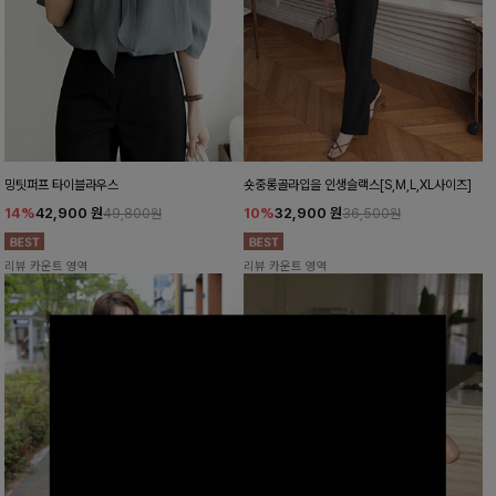
밍팃퍼프 타이블라우스
숏중롱골라입을 인생슬랙스[S,M,L,XL사이즈]
14%
42,900
원
10%
32,900
원
49,800원
36,500원
리뷰 카운트 영역
리뷰 카운트 영역