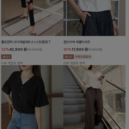
폴릿핀턱 브이넥블라우스+스트랩SET
콘브이넥 라벨티셔츠
12%
43,900
원
10%
17,900
원
49,800원
19,800원
리뷰 카운트 영역
리뷰 카운트 영역