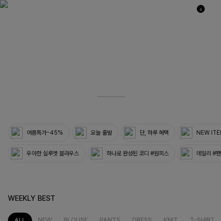
0
03
33
여름특가~45%
오늘 출발
단, 하루 혜택
NEW IT
우아한 실루엣 블라우스
하나로 완성된 코디 #원피스
데일리 #
WEEKLY BEST
NEW
BLOUSE
PANTS
DRESS
KNIT
T-SHIRT
ALL