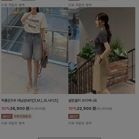
리뷰 카운트 영역
리뷰 카운트 영역
딱좋은5부 데님반바지[S,M,L,XL사이즈]
샬븐골지 브이넥니트
10%
26,900
원
10%
22,900
원
29,800원
25,400원
리뷰 카운트 영역
리뷰 카운트 영역