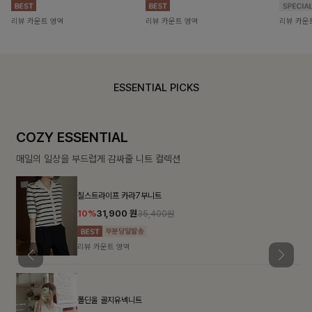
리뷰 카운트 영역
리뷰 카운트 영역
리뷰 카운
ESSENTIAL PICKS
COZY ESSENTIAL
매일의 일상을 부드럽게 감싸줄 니트 컬렉션
칠스트라이프 카라7부니트
10%
31,900
원
35,400원
리뷰 카운트 영역
폴딘울 골지유넥니트