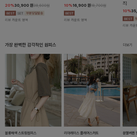
즈]
20%
30,900
원
10%
16,900
원
38,600원
18,700원
10%
35
리뷰 카운트 영역
리뷰 카운트 영역
리뷰 카운
가장 완벽한 감각적인 원피스
더보기
블룽배색 스트링원피스
리아레이스 플레어스커트
뮨첼버튼 