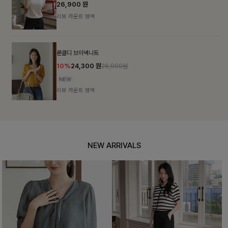
26,900
원
리뷰 카운트 영역
론클디 브이넥니트
10%
24,300
원
26,900원
리뷰 카운트 영역
NEW ARRIVALS