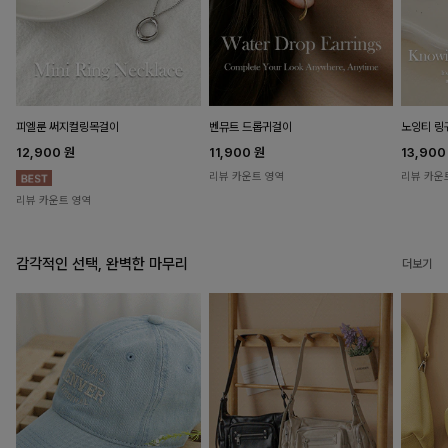
피엘룬 써지컬링목걸이
벤뮤트 드롭귀걸이
노잉티 링
12,900
원
11,900
원
13,90
리뷰 카운트 영역
리뷰 카운
리뷰 카운트 영역
감각적인 선택, 완벽한 마무리
더보기