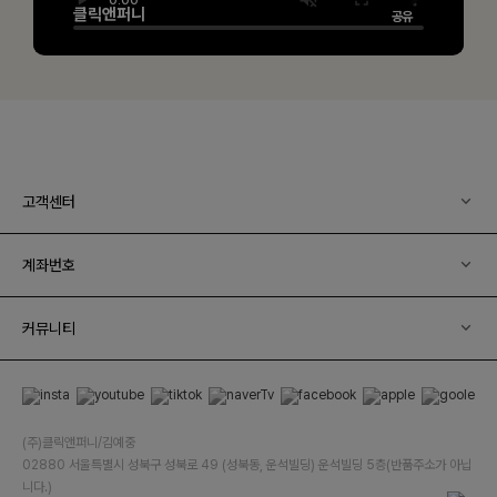
고객센터
계좌번호
커뮤니티
(주)클릭앤퍼니/김예중
02880 서울특별시 성북구 성북로 49 (성북동, 운석빌딩) 운석빌딩 5층(반품주소가 아닙
니다.)