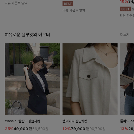
10%
34
리뷰 카운트 영역
리뷰 카운트 영역
리뷰 카운
여유로운 실루엣의 아우터
더보기
classic. 헬린느 싱글자켓
탤더카라 반팔자켓
롬피드 
25%
49,900
원
12%
79,900
원
13%
29
66,500원
90,700원