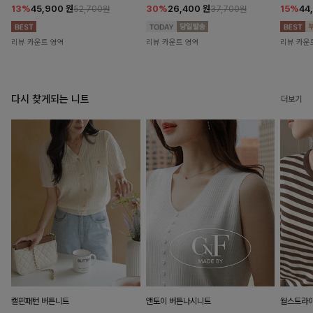
13%
45,900
원
30%
26,400
원
15%
44
52,700원
37,700원
리뷰 카운트 영역
리뷰 카운트 영역
리뷰 카운
다시 찾게되는 니트
더보기
캘핀패턴 버튼니트
앤토이 버튼나시니트
월스트라