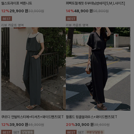
월스트라이프 버튼니트
퍼펙트절개핏 6부데님반바지[S,M,L사이즈]
12%
29,900
원
14%
48,900
원
33,900원
56,800원
리뷰 카운트 영역
리뷰 카운트 영역
쿠르디 언발뷔스티에+티셔츠+와이드팬츠SET
팔롬드 링클블라우스+와이드팬츠SET
12%
39,900
원
20%
30,900
원
45,300원
38,600원