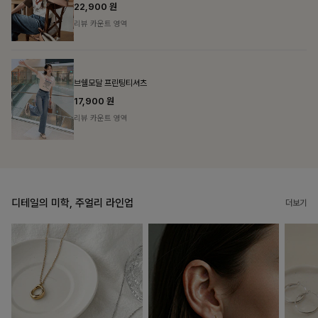
리뷰 카운트 영역
캣시어서커 버튼카라원피스+벨트SET
16%
79,900
원
95,100원
리뷰 카운트 영역
디테일의 미학, 주얼리 라인업
더보기