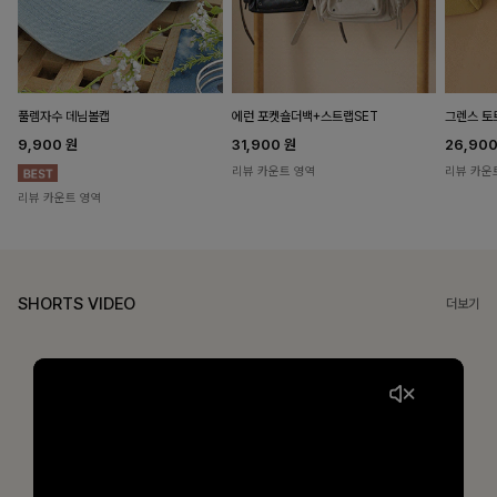
풀렘자수 데님볼캡
에런 포켓숄더백+스트랩SET
그렌스 토
9,900
원
31,900
원
26,90
리뷰 카운트 영역
리뷰 카운
리뷰 카운트 영역
SHORTS VIDEO
더보기