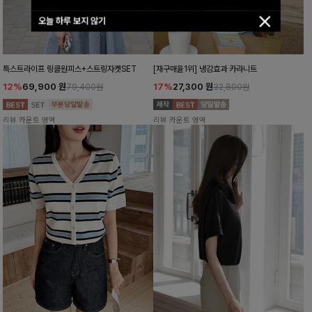
오늘 하루 보지 않기
특스트라이프 링클원피스+스트링자켓SET
[재구매율1위] 냉감효과 카라니트
12%
69,900
원
17%
27,300
원
79,400원
32,800원
리뷰 카운트 영역
리뷰 카운트 영역