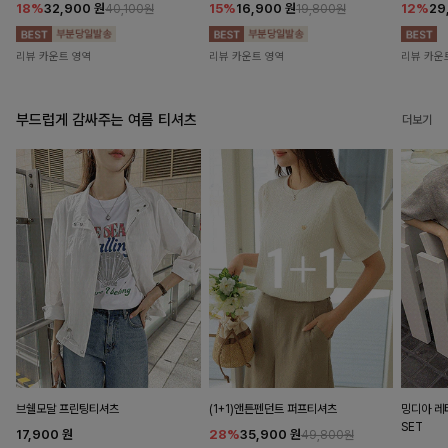
18%
32,900
원
15%
16,900
원
12%
29
40,100원
19,800원
리뷰 카운트 영역
리뷰 카운트 영역
리뷰 카운
부드럽게 감싸주는 여름 티셔츠
더보기
브쉘모달 프린팅티셔츠
(1+1)앤튼펜던트 퍼프티셔츠
밍디아 
SET
17,900
원
28%
35,900
원
49,800원