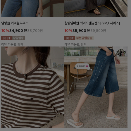
덤링클 카라블라우스
찰랑넘버원 와이드밴딩팬츠[S,M,L사이즈]
10%
34,900
원
10%
35,900
원
38,700원
39,800원
리뷰 카운트 영역
리뷰 카운트 영역