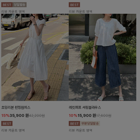
리뷰 카운트 영역
리뷰 카운트 영역
초밍리본 펀칭원피스
레킷퍼프 셔링블라우스
15%
35,900
원
10%
15,900
원
42,200원
17,600원
리뷰 카운트 영역
리뷰 카운트 영역