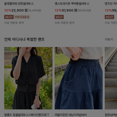
들렛플라워 펀칭블라우스
댕스트라이프 백버튼블라우스
엔즈빈 카
10%
22,900
원
12%
51,900
원
13%
59
25,400원
58,900원
리뷰 카운트 영역
리뷰 카운트 영역
리뷰 카운
언제 어디서나 특별한 팬츠
더보기
팔롬드 링클블라우스+와이드팬츠SET
러블리캉캉 데님치마반바지
찰랑넘버원