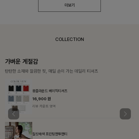
더보기
COLLECTION
가장 쉬운 코디
특별한 날부터 일상까지 함께하는 룩
쥬빌스트링 포켓원피스
17%
48,900
원
58,900원
리뷰 카운트 영역
블룬티 나시원피스+셔츠SET
15%
31,900
원
37,500원