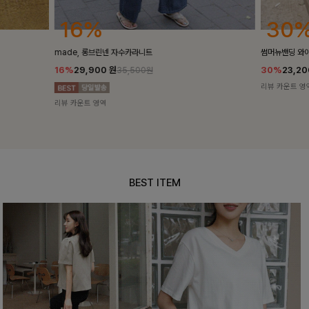
30%
25
썸머뉴밴딩 와이드슬랙스[S,M,L사이즈]
밴스트라이프 
30%
23,200
원
25%
35,10
33,100원
리뷰 카운트 영역
리뷰 카운트 영
BEST ITEM