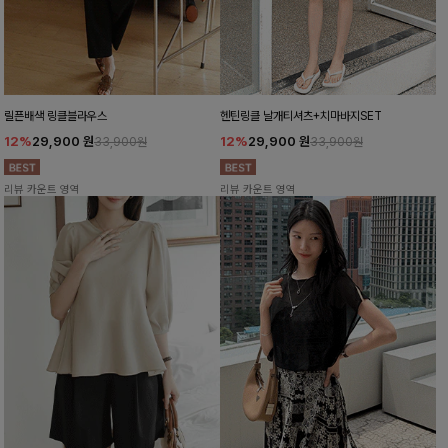
릴픈배색 링클블라우스
헨틴링클 날개티셔츠+치마바지SET
12%
29,900
원
12%
29,900
원
33,900원
33,900원
리뷰 카운트 영역
리뷰 카운트 영역