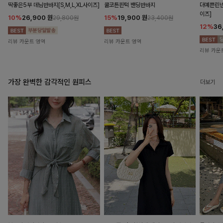
딱좋은5부 데님반바지[S,M,L,XL사이즈]
쿨코튼핀턱 밴딩반바지
더예쁜린넨
이즈]
10%
26,900
원
15%
19,900
원
29,800원
23,400원
12%
36
리뷰 카운트 영역
리뷰 카운트 영역
리뷰 카운
가장 완벽한 감각적인 원피스
더보기