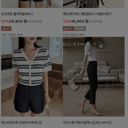
밍킷퍼프 플레어블라우스
캣밍레이어드 패턴원피스+목걸이SET
10%
39,600
원
12%
45,900
원
43,900원
52,100원
리뷰 카운트 영역
리뷰 카운트 영역
함스트라이프 린넨브이넥가디건
이지스판 카프리슬랙스[S,M,L사이즈]