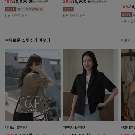
18%
29,900
원
28%
35,900
원
36,400원
49,800원
10%
34
리뷰 카운트 영역
리뷰 카운트 영역
리뷰 카운
여유로운 실루엣의 아우터
더보기
래나드 더블자켓
자빈닛 싱글자켓
캣민더블 