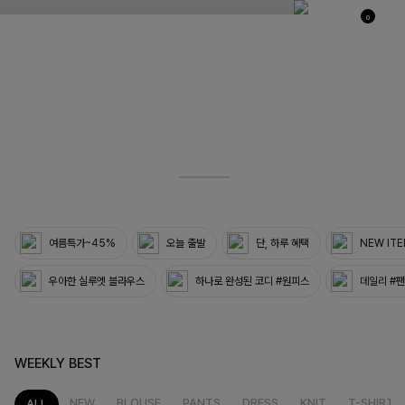
0
03
33
여름특가~45%
오늘 출발
단, 하루 혜택
NEW IT
우아한 실루엣 블라우스
하나로 완성된 코디 #원피스
데일리 #
WEEKLY BEST
NEW
BLOUSE
PANTS
DRESS
KNIT
T-SHIRT
ALL