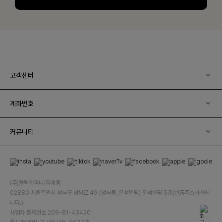
고객센터
계좌번호
커뮤니티
(주)클릭앤퍼니/김예중
02880 서울특별시 성북구 성북로 49 (성북동, 운석빌딩) 운석빌딩 5층(반품주소가 아닙
니다.)
사업자 등록번호 209-81-43420