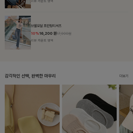
리뷰 카운트 영역
캣시어서커 버튼카라원피스+벨트SET
16%
79,900
원
95,100원
리뷰 카운트 영역
감각적인 선택, 완벽한 마무리
더보기