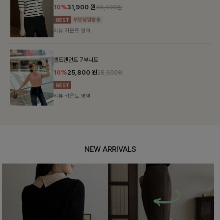
10%
31,900
원
35,400원
리뷰 카운트 영역
셀드펜던트 7부니트
10%
25,800
원
28,600원
리뷰 카운트 영역
NEW ARRIVALS