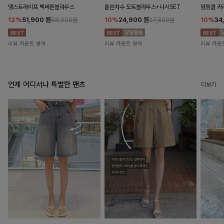
댕스트라이프 백버튼블라우스
율븐자수 도트블라우스+나시SET
덤링클 카
12%
51,900
원
10%
24,900
원
10%
34
58,900원
27,600원
리뷰 카운트 영역
리뷰 카운트 영역
리뷰 카운
언제 어디서나 특별한 팬츠
더보기