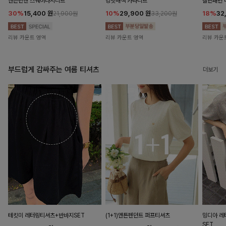
앤즌린넨 스퀘어나시니트
킹밋배색 카라니트
캘핀패턴 
30%
15,400
원
10%
29,900
원
18%
32
21,900원
33,200원
리뷰 카운트 영역
리뷰 카운트 영역
리뷰 카운
부드럽게 감싸주는 여름 티셔츠
더보기
테킷미 레터링티셔츠+반바지SET
(1+1)앤튼펜던트 퍼프티셔츠
밍디아 
SET