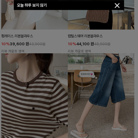
오늘 하루 보지 않기
펌레이스 리본블라우스
럽틸스퀘어 리본블라우스
10%
39,600
원
10%
44,100
원
43,900원
48,900원
리뷰 카운트 영역
리뷰 카운트 영역