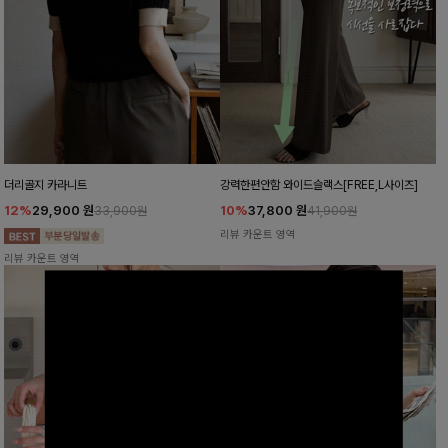
더리골지 카라니트
강력한편안함 와이드슬랙스[FREE,L사이즈]
12%
29,900
원
10%
37,800
원
33,900원
41,900원
리뷰 카운트 영역
리뷰 카운트 영역