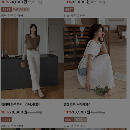
10%
24,900
원
13%
33,900
원
27,600원
38,900원
리뷰 카운트 영역
리뷰 카운트 영역
윌리덤 라운드앤브이넥가디건
룬셀퍼프 셔링원피스
10%
20,900
원
10%
36,900
원
23,200원
40,900원
리뷰 카운트 영역
리뷰 카운트 영역