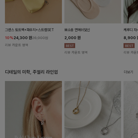
뽀소옹 면메쉬덧신
그렌스 토트백+파우치+스트랩SET
케루디 자
2,000
원
10%
24,300
원
8,900
26,900원
리뷰 카운트 영역
리뷰 카운트 영역
리뷰 카운
디테일의 미학, 주얼리 라인업
더보기