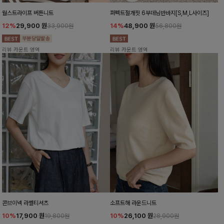
월스트라이프 버튼니트
퍼펙트절개핏 6부데님반바지[S,M,L사이즈]
12%
29,900
원
14%
48,900
원
33,900원
56,800원
리뷰 카운트 영역
리뷰 카운트 영역
콘브이넥 라벨티셔츠
소프트해 라운드니트
10%
17,900
원
10%
26,100
원
19,800원
28,900원