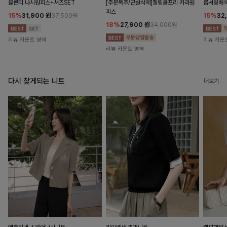
블룬티 나시원피스+셔츠SET
[주문폭주/군살삭제]젤링클프리 카라원
롬셔링배
피스
15%
31,900
원
15%
32
37,500원
18%
27,900
원
34,000원
리뷰 카운트 영역
리뷰 카운
리뷰 카운트 영역
다시 찾게되는 니트
더보기