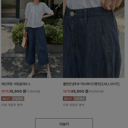
레킷퍼프 셔링블라우스
쿨한린넨8부 커브와이드팬츠[S,M,L사이즈]
10%
15,900
원
10%
35,900
원
17,600원
39,800원
리뷰 카운트 영역
리뷰 카운트 영역
더보기