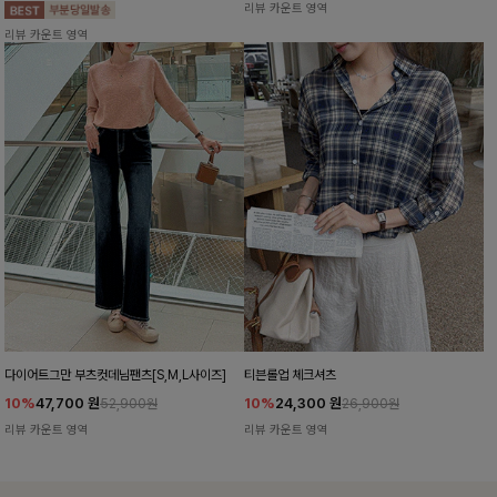
리뷰 카운트 영역
리뷰 카운트 영역
다이어트그만 부츠컷데님팬츠[S,M,L사이즈]
티븐롤업 체크셔츠
10%
47,700
원
10%
24,300
원
52,900원
26,900원
리뷰 카운트 영역
리뷰 카운트 영역