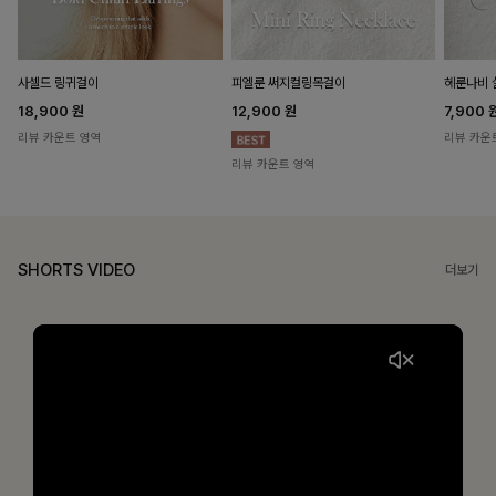
헤룬나비 
사셀드 링귀걸이
피엘룬 써지컬링목걸이
7,900
18,900
원
12,900
원
리뷰 카운
리뷰 카운트 영역
리뷰 카운트 영역
SHORTS VIDEO
더보기