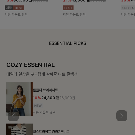
13%
86,900
원
21%
43,900
원
30%
7
99,800원
55,500원
리뷰 카운트 영역
리뷰 카운트 영역
리뷰 카운
ESSENTIAL PICKS
COZY ESSENTIAL
매일의 일상을 부드럽게 감싸줄 니트 컬렉션
론클디 브이넥니트
10%
24,300
원
26,900원
리뷰 카운트 영역
칠스트라이프 카라7부니트