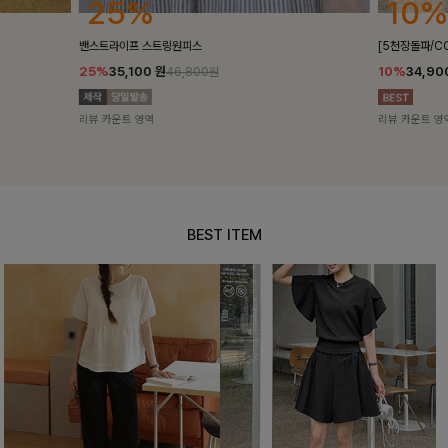
10%
18%
[5천장돌파/COOL]멜틴 퍼프블라우스
켄픈배색 스트
10%
34,900
원
18%
28,8
38,700원
리뷰 카운트 영역
리뷰 카운트 영
BEST ITEM