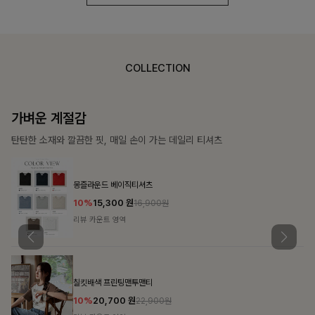
COLLECTION
가장 쉬운 코디
특별한 날부터 일상까지 함께하는 룩
쥬빌스트링 포켓원피스
17%
48,900
원
58,900원
리뷰 카운트 영역
블룬티 나시원피스+셔츠SET
15%
31,900
원
37,500원