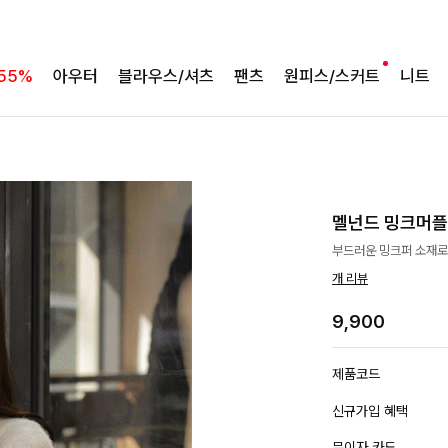
55%
아우터
블라우스/셔츠
팬츠
원피스/스커트
니트
멜넌드 밍크머
부드러운 밍크퍼 소재로
개 리뷰
9,900
제품코드
신규가입 혜택
무이자 카드