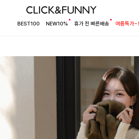
BEST100
NEW10%
휴가 전 빠른배송
여름특가~