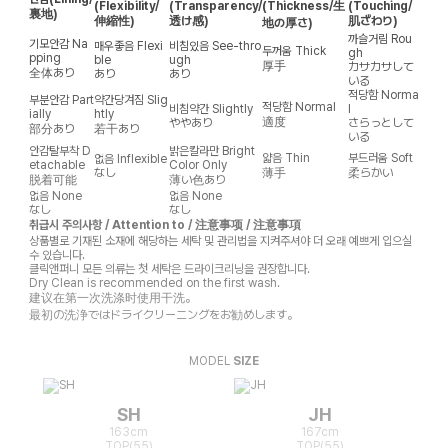
(Flexibility/
(Transparency/
(Thickness/生
(Touching/
裏地)
伸縮性)
透け感)
肌ざわり)
地の厚さ)
까슬거림
Rou
기모안감
Na
매우좋음
Flexi
비침있음
See-thro
두꺼움
Thick
gh
pping
ble
ugh
厚手
カサカサして
全体あり
あり
あり
いる
적당함
Norma
부분안감
Part
약간당겨짐
Slig
적당함
Normal
비침약간
Slightly
l
ially
htly
適度
ややあり
さらっとして
部分あり
若干あり
いる
안감탈부착
D
밝은칼라만
Bright
얇음
Thin
부드러움
Soft
없음
Inflexible
etachable
Color Only
なし
薄手
柔らかい
脱着可能
薄い色あり
없음
None
없음
None
なし
なし
취급시 주의사항 / Attention to / 注意事项 / 注意事項
상품별로 기재된 소재에 해당하는 세탁 및 관리법을 지켜주셔야 더 오래 예쁘게 입으실
수 있습니다.
클릭앤퍼니 모든 의류는 첫 세탁은 드라이크리닝을 권장합니다.
Dry Clean is recommended on the first wash.
建议在第一次洗涤时使用干洗。
最初の洗浄ではドライクリーニングをお勧めします。
MODEL
SIZE
SH
JH
163cm
167cm
TOP(55)
TOP(55)