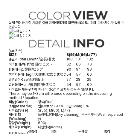
실제 색상과 가장 가까운 아래 제품이미지를 확인하세요! 모니터에 따라 차이가 있을 수
있습니다.
(cm기준)
SIZE
S(55)
M(66)
L(77)
총길이
Total Length/全長/着丈
100
101
102
허리둘레
Waist/腰围/ウエスト
62
66
70
힙둘레
Hip/臀围/ヒップ
90
94
98
허벅지둘레
Thigh/大腿围/わたりまわり
54
57
60
밑위길이
Rise/直档/股上
27
28
29
밑단둘레
Hem/裤脚围/裾まわり
54
57
60
사이즈는 재는 위치에 따라 1~3cm의 오차가 생길 수 있습니다.
There may be 1~3cm difference depending on the measuring
method / location.
색상(Color)
청색(Blue)
소재(Material)
면(Cotton) 97%, 스판(Span) 3%
사이즈(Size)
S(55), M(66), L(77)
세탁방법
드라이크리닝(Dry cleaning), 단독손세탁(Wash separatel
(Washing)
y)
중량(Weight)
690g
제조국(Origin)
대한민국(Korea)
두께감
신축성
비침
촉감
안감
(Lining/