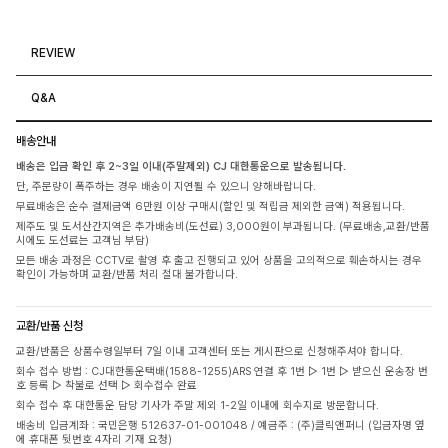
REVIEW
Q&A
배송안내
배송은 입금 확인 후 2~3일 이내(주말제외) CJ 대한통운으로 발송됩니다.
단, 주문량이 폭주하는 경우 배송이 지연될 수 있으니 양해바랍니다.
무료배송은 순수 결제금액 6만원 이상 구매시(할인 및 적립금 제외한 금액) 적용됩니다.
제주도 및 도서산간지역은 추가배송비(도선료) 3,000원이 부과됩니다. (무료배송,교환/반품
시에도 도선료는 고객님 부담)
모든 배송 과정은 CCTV로 촬영 후 출고 진행되고 있어 상품을 고의적으로 훼손하시는 경우
확인이 가능하며 교환/반품 처리 절대 불가합니다.
교환/반품 신청
교환/반품은 상품수령일부터 7일 이내 고객센터 또는 게시판으로 신청해주셔야 합니다.
회수 접수 방법 : CJ대한통운택배(1588-1255)ARS 연결 후 1번 ▷ 1번 ▷ 받으신 운송장 번
호 등록 ▷ 착불로 선택 ▷ 회수접수 완료
회수 접수 후 대한통운 담당 기사가 주말 제외 1-2일 이내에 회수지로 방문합니다.
배송비 입금계좌 : 국민은행 512637-01-001048 / 예금주 : (주)클릭앤퍼니 (입금자명 옆
에 휴대폰 뒷번호 4자리 기재 요청)