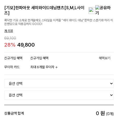
[기모]한파아웃 세미와이드데님팬츠[S,M,L사이
즈]
폭닥한 기모 소재로 한겨울에도 스타일을 지켜줄 "세미 와이드 데님"쫀득한 스판기와 허리 히
든밴딩으로 착용감까지 GOOD!
개 리뷰
69,100
28%
49,800
신규가입 혜택
신규가입 혜택
혜택보기
무이자 카드
최대 6개월 무이자
0
원
상품금액 합계
(
0
개)