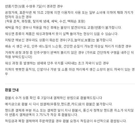
반품기한(상품 수령후 7일)이 경과한 경우
공정거래, 표준약관 제 15조 2항에 의한 이용자의 사용 또는 일부 소비에 의하여 재화 가치가
현저히 감소한 경우
(착용 흔적, 화장품, 탈취제 냄새, 세탁, 수선, 택훼손 포함)
세탁을 하신 경우나 착용을 하신 후에는 불량이 발견되어도 교환/반품이 불가합니다.
워싱면 종류의 제품은 워싱과정에서 옷이 살짝 돌아가는 현상이 있을 수 있습니다.
피팅만 해보신 경우라도 상품이 훼손된 경우(구김,늘어남,보풀)는 불가합니다.
배송 시 생긴 구김, 단추 바느질의 느슨함, 간단한 손질이 가능한 마감실 처리가 미흡한 경우
거래처 공정 과정 중 단추구멍이 완벽히 뚫리지 않은 경우 (가위로 간단하게 구멍을 내주신 뒤
착용 부탁드립니다)
워싱 과정 중 발생하는 냄새와 단추 위치를 나타내는 초크 자국이 남은 경우
지퍼의 뻣뻣한 움직임, 신발이나 가방 및 소품 마감 처리에서 생긴 소량의 본드 자국이 있는 경
우
환불 안내
환불시 수거 상품 확인 후 3일이내 결제하신 방법으로 환불해드립니다
예치금으로 환불 시 다시 원결제(무통장,핸드폰,카드)로의 환불은 불가합니다.
핸드폰 결제후 부분 취소 또는 결제한 달이 지나 환불시, 통신사 정책상 핸드폰 취소가 되지않
아 반품시 결제금액의 3.75%가 차감 후 환불됩니다.
적립금과 복합 결제하여 주문하였을 경우 환불 요청시 적립금이 우선적으로 환원됩니다.