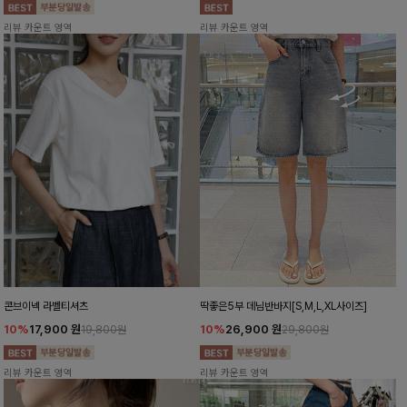
리뷰 카운트 영역
리뷰 카운트 영역
콘브이넥 라벨티셔츠
딱좋은5부 데님반바지[S,M,L,XL사이즈]
10%
17,900
원
10%
26,900
원
19,800원
29,800원
리뷰 카운트 영역
리뷰 카운트 영역