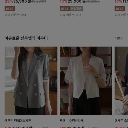
28%
35,900
원
10%
29,900
원
10%
11
49,800원
33,200원
리뷰 카운트 영역
리뷰 카운트 영역
리뷰 카운
여유로운 실루엣의 아우터
더보기
엔크릿 턴업더블자켓
로엔브 숏린넨자켓
렌체드 슬