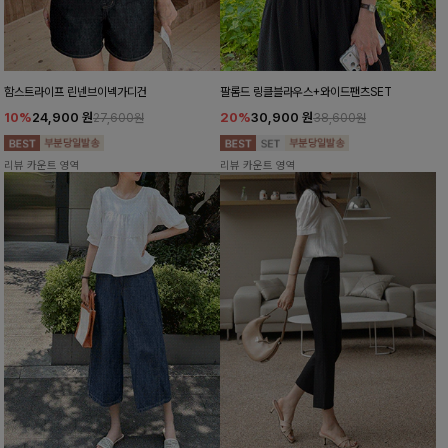
함스트라이프 린넨브이넥가디건
팔롬드 링클블라우스+와이드팬츠SET
10%
24,900
원
20%
30,900
원
27,600원
38,600원
리뷰 카운트 영역
리뷰 카운트 영역