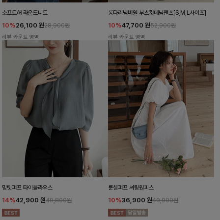
소프트해 라운드니트
롱다리넘버원 부츠컷데님팬츠[S,M,L사이즈]
10%
26,100
원
10%
47,700
원
28,900원
52,900원
리뷰 카운트 영역
리뷰 카운트 영역
밍팃퍼프 타이블라우스
룬셀퍼프 셔링원피스
14%
42,900
원
10%
36,900
원
49,800원
40,900원