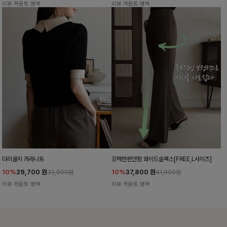
리뷰 카운트 영역
리뷰 카운트 영역
더리골지 카라니트
강력한편안함 와이드슬랙스[FREE,L사이즈]
10%
29,700
원
10%
37,800
원
32,900원
41,900원
리뷰 카운트 영역
리뷰 카운트 영역