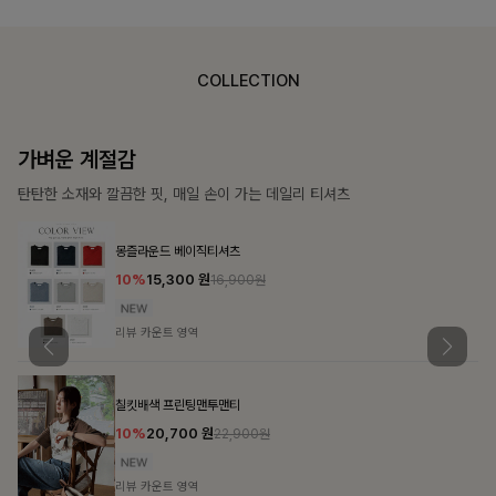
COLLECTION
가장 쉬운 코디
특별한 날부터 일상까지 함께하는 룩
큐플리츠 블라우스+스커트+벨트SET
10%
57,600
원
63,900원
리뷰 카운트 영역
밴스트라이프 스트링원피스
25%
35,100
원
46,800원
리뷰 카운트 영역