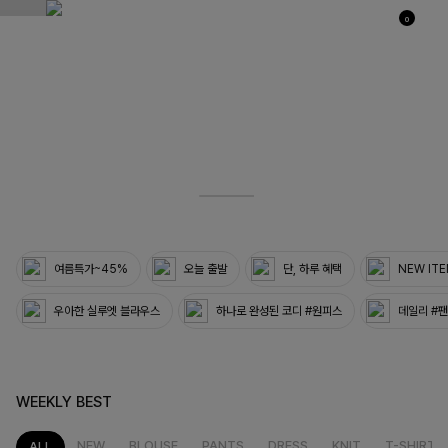
0
03
33
여름특가~45%
오늘 출발
단, 하루 혜택
NEW IT
우아한 실루엣 블라우스
하나로 완성된 코디 #원피스
데일리 #
WEEKLY BEST
NEW
BLOUSE
PANTS
DRESS
KNIT
T-SHIRT
ALL