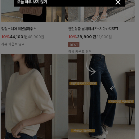
오늘 하루 보지 않기
럽틸스퀘어 리본블라우스
헨틴링클 날개티셔츠+치마바지SET
10%
44,100
원
10%
28,800
원
48,900원
31,900원
리뷰 카운트 영역
리뷰 카운트 영역