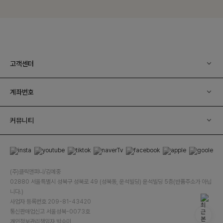
고객센터
계좌번호
커뮤니티
(주)클릭앤퍼니/김예중
02880 서울특별시 성북구 성북로 49 (성북동, 운석빌딩) 운석빌딩 5층(반품주소가 아닙
니다.)
사업자 등록번호 209-81-43420
통신판매업신고 서울성북-0073호
개인정보관리책임자 박수미