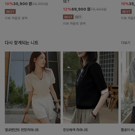
SET
10%
30,900
원
15%
35
34,300원
12%
69,900
원
79,400원
리뷰 카운트 영역
리뷰 카운
리뷰 카운트 영역
다시 찾게되는 니트
더보기
델로펜던트 펀칭카라니트
킹밋배색 카라니트
캘로이 비