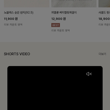
노블레스 순은 반지(92.5)
피엘룬 써지컬링목걸이
사셀드 링
11,900
원
12,900
원
18,90
리뷰 카운트 영역
리뷰 카운
리뷰 카운트 영역
SHORTS VIDEO
더보기