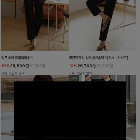
릴픈배색 링클블라우스
멋진핏완성 일자배기슬랙스[S,M,L사이즈]
10%
28,800
원
10%
29,700
원
31,900원
32,900원
리뷰 카운트 영역
리뷰 카운트 영역