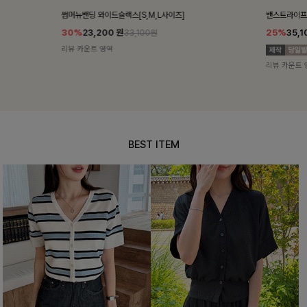
썸머뉴밴딩 와이드슬랙스[S,M,L사이즈]
밴스트라이프 
30%
23,200
원
25%
35,10
33,100원
리뷰 카운트 영역
리뷰 카운트 영
BEST ITEM