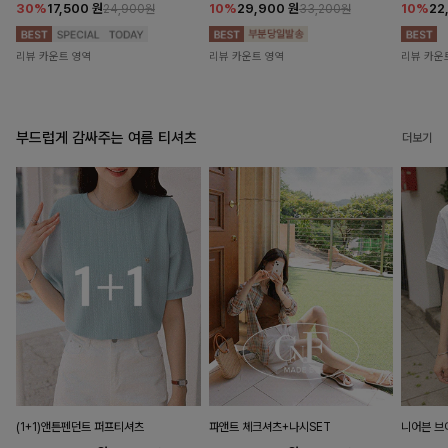
30%
17,500
원
10%
29,900
원
10%
22
24,900원
33,200원
리뷰 카운트 영역
리뷰 카운트 영역
리뷰 카운
부드럽게 감싸주는 여름 티셔츠
더보기
(1+1)앤튼펜던트 퍼프티셔츠
파앤트 체크셔츠+나시SET
니어븐 브