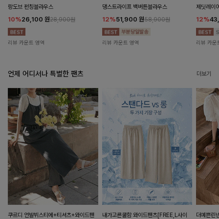
랑도브 펀칭블라우스
댕스트라이프 백버튼블라우스
제딧레이어
10%
26,100
원
12%
51,900
원
12%
43
28,900원
58,900원
리뷰 카운트 영역
리뷰 카운트 영역
리뷰 카운
언제 어디서나 특별한 팬츠
더보기
쿠르디 언발뷔스티에+티셔츠+와이드팬
내가고른쿨함 와이드팬츠[FREE,L사이
더예쁜린넨