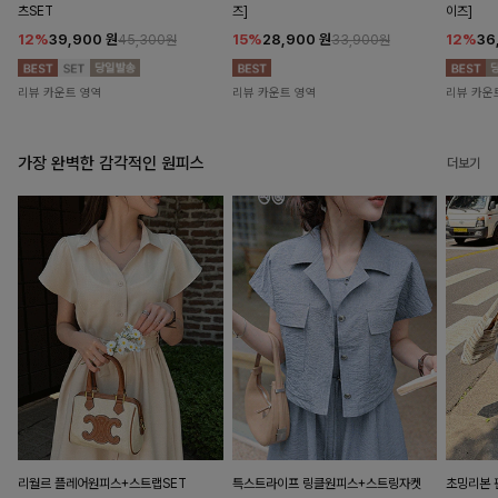
츠SET
즈]
이즈]
12%
39,900
원
15%
28,900
원
12%
36
45,300원
33,900원
리뷰 카운트 영역
리뷰 카운트 영역
리뷰 카운
가장 완벽한 감각적인 원피스
더보기
리월르 플레어원피스+스트랩SET
특스트라이프 링클원피스+스트링자켓
초밍리본 