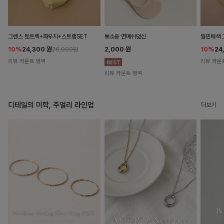
뽀소옹 면메쉬덧신
그렌스 토트백+파우치+스트랩SET
밀핀배색 
2,000
원
10%
24,300
원
10%
24
26,900원
리뷰 카운트 영역
리뷰 카운
리뷰 카운트 영역
디테일의 미학, 주얼리 라인업
더보기