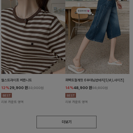
월스트라이프 버튼니트
퍼펙트절개핏 6부데님반바지[S,M,L사이즈]
12%
29,900
원
14%
48,900
원
33,900원
56,800원
리뷰 카운트 영역
리뷰 카운트 영역
더보기