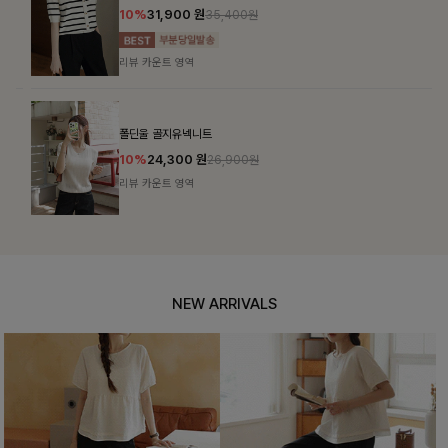
10%
31,900
원
35,400원
리뷰 카운트 영역
폴딘울 골지유넥니트
10%
24,300
원
26,900원
리뷰 카운트 영역
NEW ARRIVALS