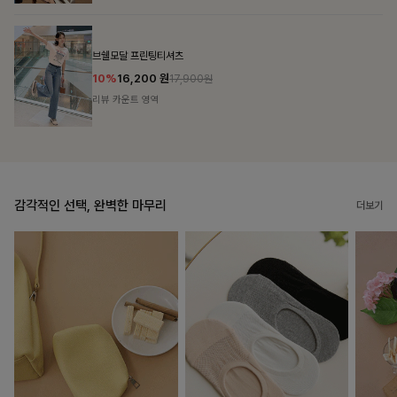
룬셀퍼프 셔링원피스
10%
36,900
원
40,900원
리뷰 카운트 영역
감각적인 선택, 완벽한 마무리
더보기