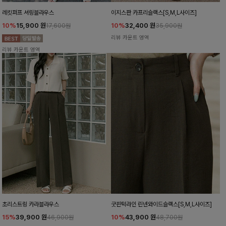
레킷퍼프 셔링블라우스
이지스판 카프리슬랙스[S,M,L사이즈]
10%
15,900
원
10%
32,400
원
17,600원
35,900원
리뷰 카운트 영역
리뷰 카운트 영역
초리스트링 카라블라우스
굿핀턱라인 린넨와이드슬랙스[S,M,L사이즈]
15%
39,900
원
10%
43,900
원
46,900원
48,700원