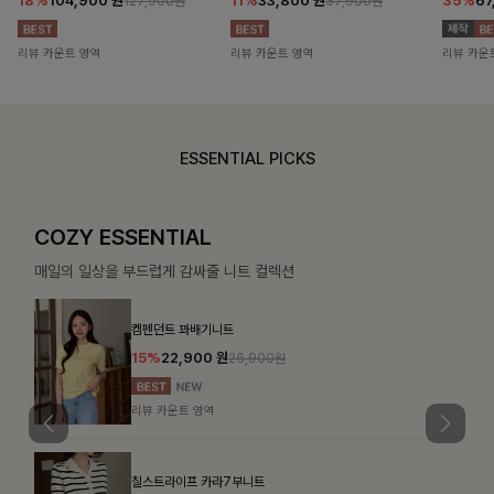
18%
104,900
원
11%
33,800
원
35%
67
127,900원
37,900원
리뷰 카운트 영역
리뷰 카운트 영역
리뷰 카운
ESSENTIAL PICKS
COZY ESSENTIAL
매일의 일상을 부드럽게 감싸줄 니트 컬렉션
켐펜던트 꽈배기니트
15%
22,900
원
26,900원
리뷰 카운트 영역
칠스트라이프 카라7부니트