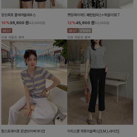
밍킷퍼프 플레어블라우스
캣밍레이어드 패턴원피스+목걸이SET
10%
39,600
원
12%
45,900
원
43,900원
52,100원
리뷰 카운트 영역
리뷰 카운트 영역
함스트라이프 린넨브이넥가디건
이지스판 카프리슬랙스[S,M,L사이즈]