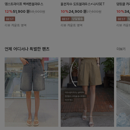
댕스트라이프 백버튼블라우스
율븐자수 도트블라우스+나시SET
덤링클 카
12%
51,900
원
10%
24,900
원
10%
34
58,900원
27,600원
리뷰 카운트 영역
리뷰 카운트 영역
리뷰 카운
언제 어디서나 특별한 팬츠
더보기