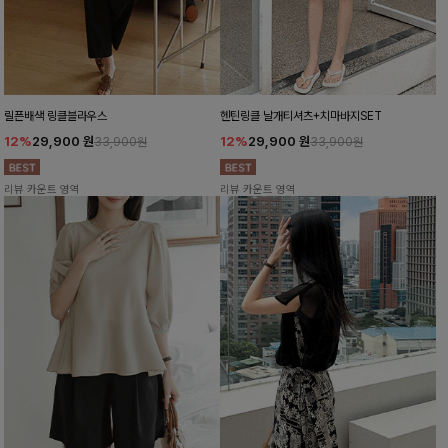
릴픈배색 링클블라우스
헨틴링클 날개티셔츠+치마바지SET
12%
29,900
원
12%
29,900
원
33,900원
33,900원
리뷰 카운트 영역
리뷰 카운트 영역