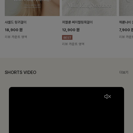
헤룬나비 
사셀드 링귀걸이
피엘룬 써지컬링목걸이
7,900
18,900
원
12,900
원
리뷰 카운
리뷰 카운트 영역
리뷰 카운트 영역
SHORTS VIDEO
더보기