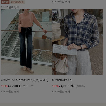
리뷰 카운트 영역
리뷰 카운트 영역
다이어트그만 부츠컷데님팬츠[S,M,L사이즈]
티븐롤업 체크셔츠
10%
47,700
원
10%
24,300
원
52,900원
26,900원
리뷰 카운트 영역
리뷰 카운트 영역