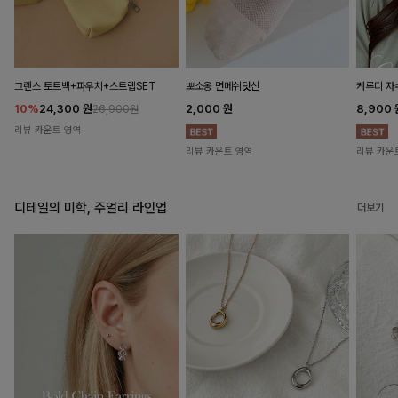
뽀소옹 면메쉬덧신
그렌스 토트백+파우치+스트랩SET
케루디 자
2,000
원
10%
24,300
원
8,900
26,900원
리뷰 카운트 영역
리뷰 카운트 영역
리뷰 카운
디테일의 미학, 주얼리 라인업
더보기