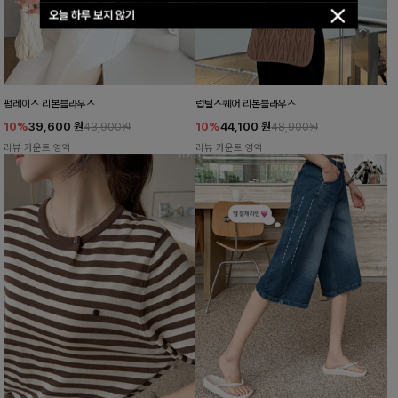
오늘 하루 보지 않기
펌레이스 리본블라우스
럽틸스퀘어 리본블라우스
10%
39,600
원
10%
44,100
원
43,900원
48,900원
리뷰 카운트 영역
리뷰 카운트 영역