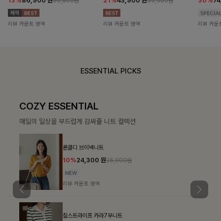
13%
86,900
원
21%
43,900
원
30%
7
99,800원
55,500원
리뷰 카운트 영역
리뷰 카운트 영역
리뷰 카운
ESSENTIAL PICKS
COZY ESSENTIAL
매일의 일상을 부드럽게 감싸줄 니트 컬렉션
론클디 브이넥니트
10%
24,300
원
26,900원
리뷰 카운트 영역
칠스트라이프 카라7부니트