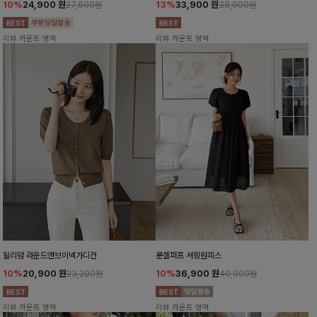
10%
24,900
원
13%
33,900
원
27,600원
38,900원
리뷰 카운트 영역
리뷰 카운트 영역
윌리덤 라운드앤브이넥가디건
룬셀퍼프 셔링원피스
10%
20,900
원
10%
36,900
원
23,200원
40,900원
리뷰 카운트 영역
리뷰 카운트 영역