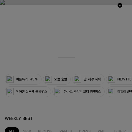
0
03
33
여름특가~45%
오늘 출발
단, 하루 혜택
NEW IT
우아한 실루엣 블라우스
하나로 완성된 코디 #원피스
데일리 #
WEEKLY BEST
NEW
BLOUSE
PANTS
DRESS
KNIT
T-SHIRT
ALL