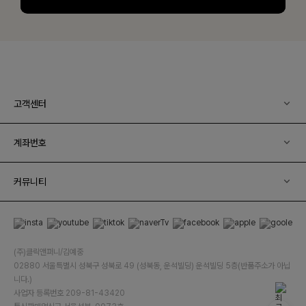
고객센터
계좌번호
커뮤니티
(주)클릭앤퍼니/김예중
02880 서울특별시 성북구 성북로 49 (성북동, 운석빌딩) 운석빌딩 5층(반품주소가 아닙
니다.)
사업자 등록번호 209-81-43420