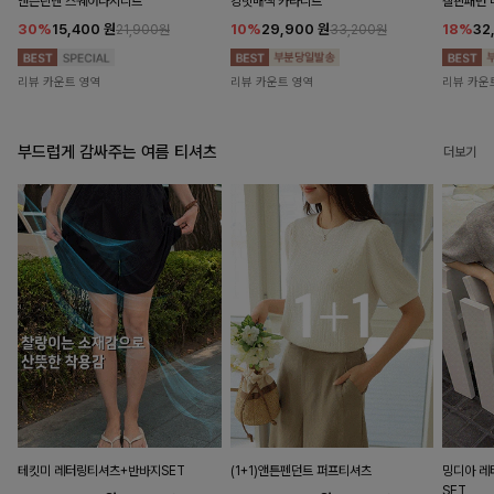
앤즌린넨 스퀘어나시니트
킹밋배색 카라니트
캘핀패턴 
30%
15,400
원
10%
29,900
원
18%
32
21,900원
33,200원
리뷰 카운트 영역
리뷰 카운트 영역
리뷰 카운
부드럽게 감싸주는 여름 티셔츠
더보기
테킷미 레터링티셔츠+반바지SET
(1+1)앤튼펜던트 퍼프티셔츠
밍디아 
SET