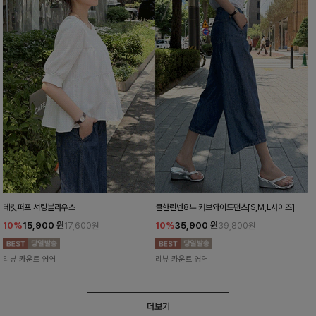
레킷퍼프 셔링블라우스
쿨한린넨8부 커브와이드팬츠[S,M,L사이즈]
10%
15,900
원
10%
35,900
원
17,600원
39,800원
리뷰 카운트 영역
리뷰 카운트 영역
더보기