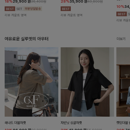
18%
29,900
원
28%
35,900
원
36,400원
49,800원
10%
34
리뷰 카운트 영역
리뷰 카운트 영역
리뷰 카운
여유로운 실루엣의 아우터
더보기
래나드 더블자켓
자빈닛 싱글자켓
캣민더블 