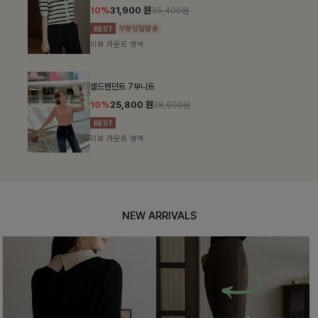
10%
31,900
원
35,400원
리뷰 카운트 영역
셀드펜던트 7부니트
10%
25,800
원
28,600원
리뷰 카운트 영역
NEW ARRIVALS