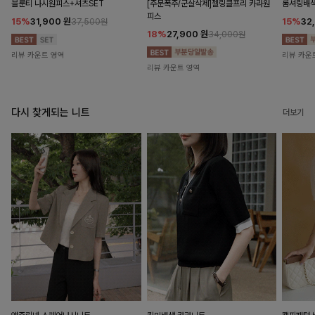
블룬티 나시원피스+셔츠SET
[주문폭주/군살삭제]젤링클프리 카라원
롬셔링배
피스
15%
31,900
원
15%
32
37,500원
18%
27,900
원
34,000원
리뷰 카운트 영역
리뷰 카운
리뷰 카운트 영역
다시 찾게되는 니트
더보기