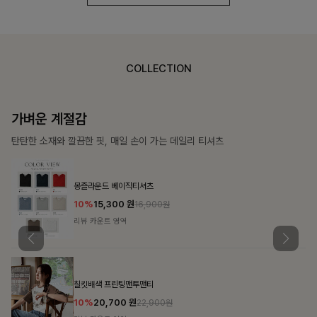
COLLECTION
가장 쉬운 코디
특별한 날부터 일상까지 함께하는 룩
쥬빌스트링 포켓원피스
17%
48,900
원
58,900원
리뷰 카운트 영역
블룬티 나시원피스+셔츠SET
15%
31,900
원
37,500원