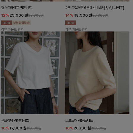
월스트라이프 버튼니트
퍼펙트절개핏 6부데님반바지[S,M,L사이즈]
12%
29,900
원
14%
48,900
원
33,900원
56,800원
리뷰 카운트 영역
리뷰 카운트 영역
콘브이넥 라벨티셔츠
소프트해 라운드니트
10%
17,900
원
10%
26,100
원
19,800원
28,900원