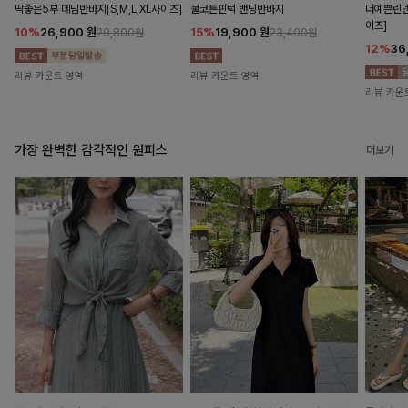
딱좋은5부 데님반바지[S,M,L,XL사이즈]
쿨코튼핀턱 밴딩반바지
더예쁜린넨
이즈]
10%
26,900
원
15%
19,900
원
29,800원
23,400원
12%
36
리뷰 카운트 영역
리뷰 카운트 영역
리뷰 카운
가장 완벽한 감각적인 원피스
더보기