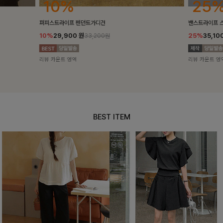
25%
10%
밴스트라이프 스트링원피스
[5천장돌파/C
25%
35,100
원
10%
34,90
46,800원
리뷰 카운트 영역
리뷰 카운트 영
BEST ITEM