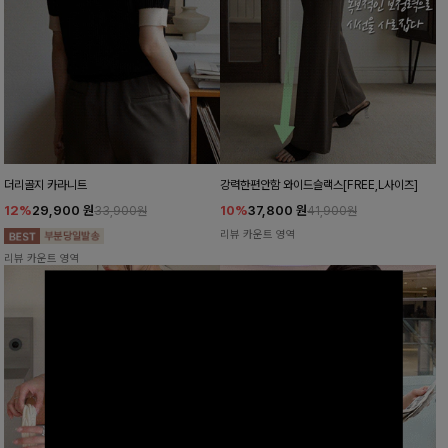
더리골지 카라니트
강력한편안함 와이드슬랙스[FREE,L사이즈]
12%
29,900
원
10%
37,800
원
33,900원
41,900원
리뷰 카운트 영역
리뷰 카운트 영역