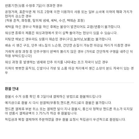
반품기한(상품 수령후 7일)이 경과한 경우
공정거래, 표준약관 제 15조 2항에 의한 이용자의 사용 또는 일부 소비에 의하여 재화 가치가
현저히 감소한 경우
(착용 흔적, 화장품, 탈취제 냄새, 세탁, 수선, 택훼손 포함)
세탁을 하신 경우나 착용을 하신 후에는 불량이 발견되어도 교환/반품이 불가합니다.
워싱면 종류의 제품은 워싱과정에서 옷이 살짝 돌아가는 현상이 있을 수 있습니다.
피팅만 해보신 경우라도 상품이 훼손된 경우(구김,늘어남,보풀)는 불가합니다.
배송 시 생긴 구김, 단추 바느질의 느슨함, 간단한 손질이 가능한 마감실 처리가 미흡한 경우
거래처 공정 과정 중 단추구멍이 완벽히 뚫리지 않은 경우 (가위로 간단하게 구멍을 내주신 뒤
착용 부탁드립니다)
워싱 과정 중 발생하는 냄새와 단추 위치를 나타내는 초크 자국이 남은 경우
지퍼의 뻣뻣한 움직임, 신발이나 가방 및 소품 마감 처리에서 생긴 소량의 본드 자국이 있는 경
우
환불 안내
환불시 수거 상품 확인 후 3일이내 결제하신 방법으로 환불해드립니다
예치금으로 환불 시 다시 원결제(무통장,핸드폰,카드)로의 환불은 불가합니다.
핸드폰 결제후 부분 취소 또는 결제한 달이 지나 환불시, 통신사 정책상 핸드폰 취소가 되지않
아 반품시 결제금액의 3.75%가 차감 후 환불됩니다.
적립금과 복합 결제하여 주문하였을 경우 환불 요청시 적립금이 우선적으로 환원됩니다.