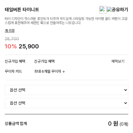
태일버튼 타이니트
타이 디자인이 멋스러운 포인트가 되주어 무드있게 스타일링 가능한 아이템 골드 버튼이 고급
스럽게 표현해주어 세련된 룩으로 만들어주는 니트입니다
개 리뷰
28,700
10%
25,900
신규가입 혜택
신규가입 혜택
혜택보기
무이자 카드
최대 6개월 무이자
0
원
상품금액 합계
(
0
개)