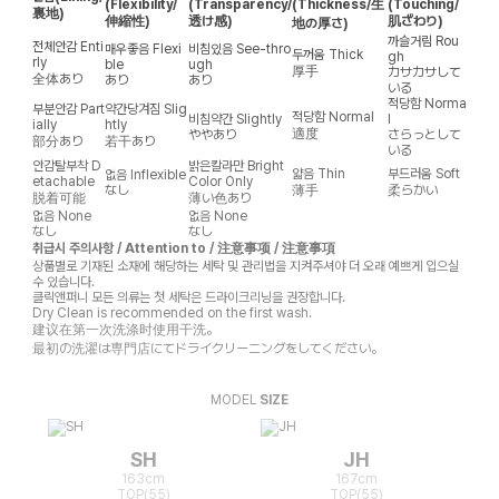
(Flexibility/
(Transparency/
(Thickness/生
(Touching/
裏地)
伸縮性)
透け感)
肌ざわり)
地の厚さ)
까슬거림
Rou
전체안감
Enti
매우좋음
Flexi
비침있음
See-thro
두꺼움
Thick
gh
rly
ble
ugh
厚手
カサカサして
全体あり
あり
あり
いる
적당함
Norma
부분안감
Part
약간당겨짐
Slig
적당함
Normal
비침약간
Slightly
l
ially
htly
適度
ややあり
さらっとして
部分あり
若干あり
いる
안감탈부착
D
밝은칼라만
Bright
얇음
Thin
부드러움
Soft
없음
Inflexible
etachable
Color Only
なし
薄手
柔らかい
脱着可能
薄い色あり
없음
None
없음
None
なし
なし
취급시 주의사항 / Attention to / 注意事项 / 注意事項
상품별로 기재된 소재에 해당하는 세탁 및 관리법을 지켜주셔야 더 오래 예쁘게 입으실
수 있습니다.
클릭앤퍼니 모든 의류는 첫 세탁은 드라이크리닝을 권장합니다.
Dry Clean is recommended on the first wash.
建议在第一次洗涤时使用干洗。
最初の洗濯は専門店にてドライクリーニングをしてください。
MODEL
SIZE
SH
JH
163cm
167cm
TOP(55)
TOP(55)