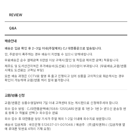
REVIEW
Q&A
배송안내
배송은 입금 확인 후 2~3일 이내(주말제외) CJ 대한통운으로 발송됩니다.
단, 주문량이 폭주하는 경우 배송이 지연될 수 있으니 양해바랍니다.
무료배송은 순수 결제금액 6만원 이상 구매시(할인 및 적립금 제외한 금액) 적용됩니다.
제주도 및 도서산간지역은 추가배송비(도선료) 3,000원이 부과됩니다. (무료배송,교환/반품
시에도 도선료는 고객님 부담)
모든 배송 과정은 CCTV로 촬영 후 출고 진행되고 있어 상품을 고의적으로 훼손하시는 경우
확인이 가능하며 교환/반품 처리 절대 불가합니다.
교환/반품 신청
교환/반품은 상품수령일부터 7일 이내 고객센터 또는 게시판으로 신청해주셔야 합니다.
회수 접수 방법 : CJ대한통운택배(1588-1255)ARS 연결 후 1번 ▷ 1번 ▷ 받으신 운송장 번
호 등록 ▷ 착불로 선택 ▷ 회수접수 완료
회수 접수 후 대한통운 담당 기사가 주말 제외 1-2일 이내에 회수지로 방문합니다.
배송비 입금계좌 : 국민은행 512637-01-001048 / 예금주 : (주)클릭앤퍼니 (입금자명 옆
에 휴대폰 뒷번호 4자리 기재 요청)