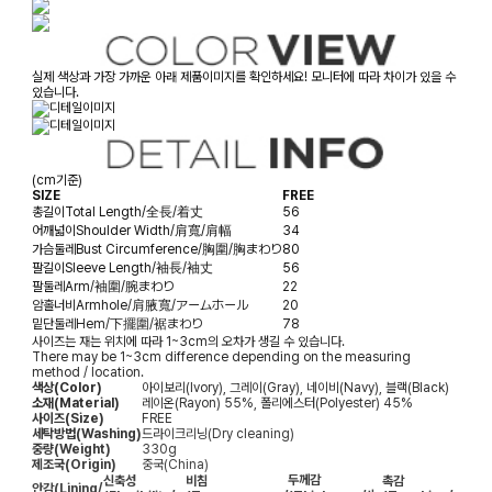
실제 색상과 가장 가까운 아래 제품이미지를 확인하세요! 모니터에 따라 차이가 있을 수
있습니다.
(cm기준)
SIZE
FREE
총길이
Total Length/全長/着丈
56
어깨넓이
Shoulder Width/肩寬/肩幅
34
가슴둘레
Bust Circumference/胸圍/胸まわり
80
팔길이
Sleeve Length/袖長/袖丈
56
팔둘레
Arm/袖圍/腕まわり
22
암홀너비
Armhole/肩腋寬/アームホール
20
밑단둘레
Hem/下擺圍/裾まわり
78
사이즈는 재는 위치에 따라 1~3cm의 오차가 생길 수 있습니다.
There may be 1~3cm difference depending on the measuring
method / location.
색상(Color)
아이보리(Ivory), 그레이(Gray), 네이비(Navy), 블랙(Black)
소재(Material)
레이온(Rayon) 55%, 폴리에스터(Polyester) 45%
사이즈(Size)
FREE
세탁방법(Washing)
드라이크리닝(Dry cleaning)
중량(Weight)
330g
제조국(Origin)
중국(China)
두께감
신축성
비침
촉감
안감
(Lining/