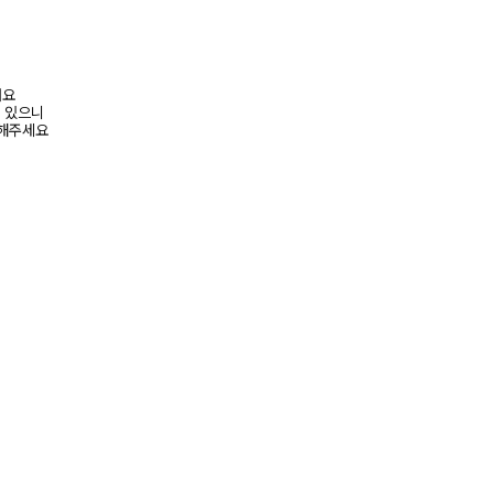
려요
수 있으니
고해주세요