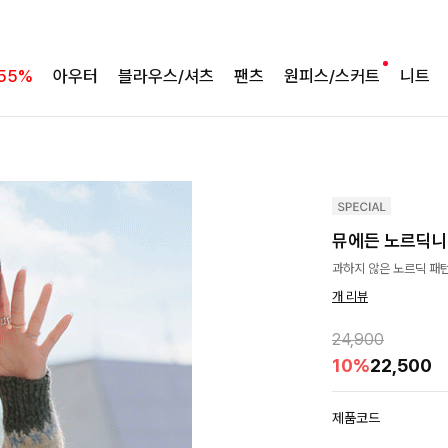
55%
아우터
블라우스/셔츠
팬츠
원피스/스커트
니트
뮤에든 노르딕
과하지 않은 노르딕 패턴
개 리뷰
24,900
10%
22,500
제품코드