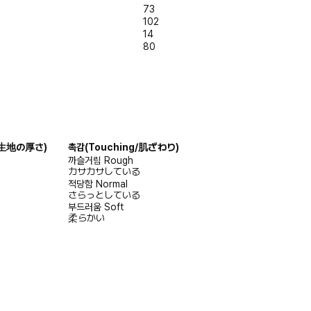
73
102
14
80
s/生地の厚さ)
촉감
(Touching/肌ざわり)
까슬거림
Rough
カサカサしている
적당함
Normal
さらっとしている
부드러움
Soft
柔らかい