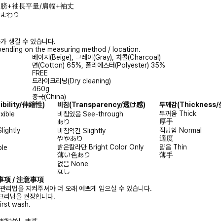
ve/肩膀+袖長平量/肩幅+袖丈
/胸まわり
가 생길 수 있습니다.
ending on the measuring method / location.
베이지(Beige), 그레이(Gray), 챠콜(Charcoal)
면(Cotton) 65%, 폴리에스터(Polyester) 35%
FREE
드라이크리닝(Dry cleaning)
460g
중국(China)
xibility/伸縮性)
비침
(Transparency/透け感)
두께감
(Thicknes
두꺼움
Thick
exible
비침있음
See-through
厚手
あり
Slightly
적당함
Normal
비침약간
Slightly
適度
ややあり
밝은칼라만
Bright Color Only
얇음
Thin
ble
薄い色あり
薄手
없음
None
なし
注意事项 / 注意事項
 관리법을 지켜주셔야 더 오래 예쁘게 입으실 수 있습니다.
크리닝을 권장합니다.
irst wash.
お勧めします。