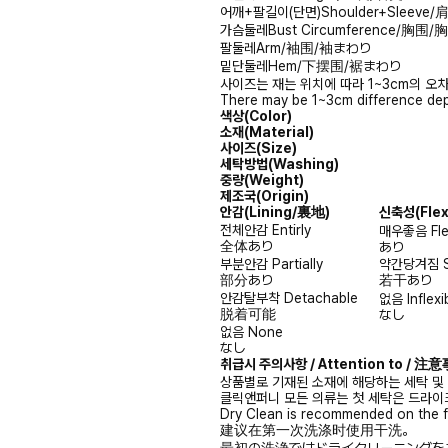
어깨+팔길이(단면)
Shoulder+Slee
가슴둘레
Bust Circumference/胸围
팔둘레
Arm/袖围/袖まわり
밑단둘레
Hem/下摆围/裾まわり
사이즈는 재는 위치에 따라 1~3cm의 오차
There may be 1~3cm difference dep
색상(Color)
소재(Material)
사이즈(Size)
세탁방법(Washing)
중량(Weight)
제조국(Origin)
안감
(Lining/裏地)
신축성
(Fle
전체안감
Entirly
매우좋음
Fl
全体あり
あり
부분안감
Partially
약간당겨짐
部分あり
若干あり
안감탈부착
Detachable
없음
Inflexi
脱着可能
なし
없음
None
なし
취급시 주의사항 / Attention to / 
상품별로 기재된 소재에 해당하는 세탁 및
클릭앤퍼니 모든 의류는 첫 세탁은 드라이
Dry Clean is recommended on the f
建议在第一次洗涤时使用干洗。
最初の洗浄ではドライクリーニングを