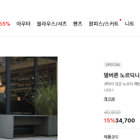
55%
아우터
블라우스/셔츠
팬츠
원피스/스커트
니트
델버른 노르딕
과하지 않은 노르딕 패
니다-!
개 리뷰
40,800
15%
34,700
제품코드