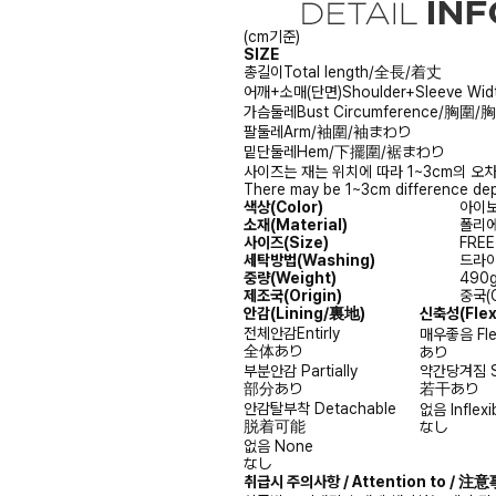
(cm기준)
SIZE
총길이
Total length/全長/着丈
어깨+소매(단면)
Shoulder+Sleeve
가슴둘레
Bust Circumference/胸圍
팔둘레
Arm/袖圍/袖まわり
밑단둘레
Hem/下擺圍/裾まわり
사이즈는 재는 위치에 따라 1~3cm의 오차
There may be 1~3cm difference dep
색상(Color)
아이보리
소재(Material)
폴리에스
사이즈(Size)
FREE
세탁방법(Washing)
드라이크
중량(Weight)
490
제조국(Origin)
중국(C
안감
(Lining/裏地)
신축성
(Fle
전체안감
Entirly
매우좋음
Fl
全体あり
あり
부분안감
Partially
약간당겨짐
部分あり
若干あり
안감탈부착
Detachable
없음
Inflexi
脱着可能
なし
없음
None
なし
취급시 주의사항 / Attention to / 