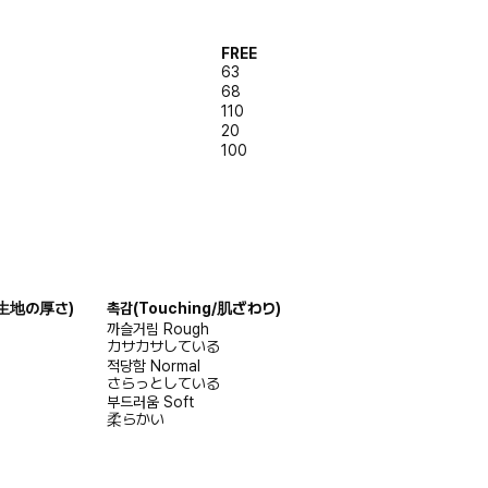
FREE
63
68
110
20
100
s/生地の厚さ)
촉감
(Touching/肌ざわり)
까슬거림
Rough
カサカサしている
적당함
Normal
さらっとしている
부드러움
Soft
柔らかい