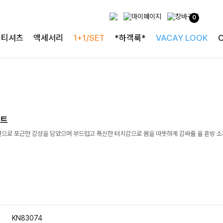
0
티셔츠
액세서리
1+1/SET
*하객룩*
VACAY LOOK
니트
턴으로 포근한 감성을 담았으며 부드럽고 폭신한 터치감으로 몸을 따뜻하게 감싸줄 울 혼방 
KN83074