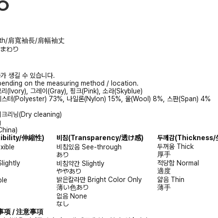
 Width/肩寬袖長/肩幅袖丈
/胸まわり
가 생길 수 있습니다.
ending on the measuring method / location.
(Ivory), 그레이(Gray), 핑크(Pink), 소라(Skyblue)
터(Polyester) 73%, 나일론(Nylon) 15%, 울(Wool) 8%, 스판(Span) 4%
리닝(Dry cleaning)
g
hina)
xibility/伸縮性)
비침
(Transparency/透け感)
두께감
(Thicknes
두꺼움
Thick
exible
비침있음
See-through
厚手
あり
Slightly
적당함
Normal
비침약간
Slightly
適度
ややあり
밝은칼라만
Bright Color Only
얇음
Thin
ble
薄い色あり
薄手
없음
None
なし
注意事项 / 注意事項